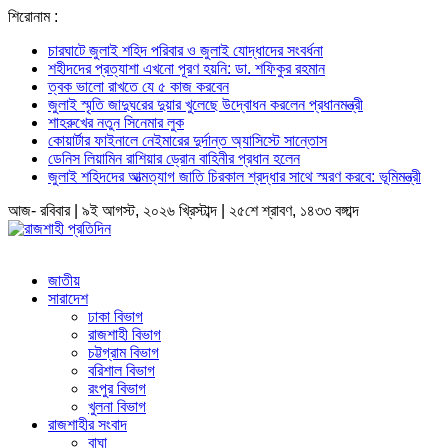
শিরোনাম :
চারঘাটে জুলাই শহিদ পরিবার ও জুলাই যোদ্ধাদের সংবর্ধনা
শহীদদের প্রত্যাশা এখনো পূরণ হয়নি: ডা. শফিকুর রহমান
ত্বক ভালো রাখতে যে ৫ কাজ করবেন
জুলাই স্মৃতি জাদুঘরের দুয়ার খুলেছে উদ্বোধন করলেন প্রধানমন্ত্রী
শাহরুখের নতুন সিনেমার লুক
কোয়ার্টার ফাইনালে নেইমারের দুর্দান্ত অ্যাসিস্টে সান্তোস
ডেনিস লিয়ামিন রাশিয়ার ড্রোন বাহিনীর প্রধান হলেন
জুলাই শহিদদের আত্মত্যাগ জাতি চিরকাল শ্রদ্ধার সাথে স্মরণ করবে: ভূমিমন্ত্রী
আজ- রবিবার | ৯ই আগস্ট, ২০২৬ খ্রিস্টাব্দ | ২৫শে শ্রাবণ, ১৪৩৩ বঙ্গাব্দ
জাতীয়
সারাদেশ
ঢাকা বিভাগ
রাজশাহী বিভাগ
চট্টগ্রাম বিভাগ
বরিশাল বিভাগ
রংপুর বিভাগ
খুলনা বিভাগ
রাজশাহীর সংবাদ
বাঘা