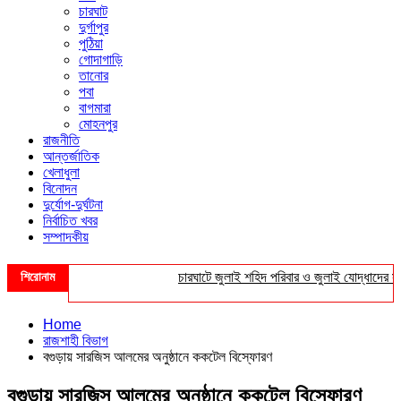
চারঘাট
দুর্গাপুর
পুঠিয়া
গোদাগাড়ি
তানোর
পবা
বাগমারা
মোহনপুর
রাজনীতি
আন্তর্জাতিক
খেলাধুলা
বিনোদন
দুর্যোগ-দুর্ঘটনা
নির্বাচিত খবর
সম্পাদকীয়
শিরোনাম
চারঘাটে জুলাই শহিদ পরিবার ও জুলাই যোদ্ধাদের সংবর্ধ
Home
রাজশাহী বিভাগ
বগুড়ায় সারজিস আলমের অনুষ্ঠানে ককটেল বিস্ফোরণ
বগুড়ায় সারজিস আলমের অনুষ্ঠানে ককটেল বিস্ফোরণ