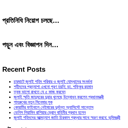
প্রতিনিধি নিয়োগ চলছে…
পড়ুন এবং বিজ্ঞাপন দিন…
Recent Posts
চারঘাটে জুলাই শহিদ পরিবার ও জুলাই যোদ্ধাদের সংবর্ধনা
শহীদদের প্রত্যাশা এখনো পূরণ হয়নি: ডা. শফিকুর রহমান
ত্বক ভালো রাখতে যে ৫ কাজ করবেন
জুলাই স্মৃতি জাদুঘরের দুয়ার খুলেছে উদ্বোধন করলেন প্রধানমন্ত্রী
শাহরুখের নতুন সিনেমার লুক
কোয়ার্টার ফাইনালে নেইমারের দুর্দান্ত অ্যাসিস্টে সান্তোস
ডেনিস লিয়ামিন রাশিয়ার ড্রোন বাহিনীর প্রধান হলেন
জুলাই শহিদদের আত্মত্যাগ জাতি চিরকাল শ্রদ্ধার সাথে স্মরণ করবে: ভূমিমন্ত্রী