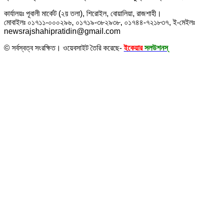
কার্যালয়ঃ পূবালী মার্কেট (২য় তলা), শিরোইল, বোয়ালিয়া, রাজশাহী।
মোবাইলঃ ০১৭১১-০০০২৯৬, ০১৭১৯-৩৮২৯৩৮, ০১৭৪৪-৭২১৮৩৭, ই-মেইলঃ
newsrajshahipratidin@gmail.com
© সর্বস্বত্ব সংরক্ষিত। ওয়েবসাইট তৈরি করেছে-
ইকেয়ার
সলউশনস্