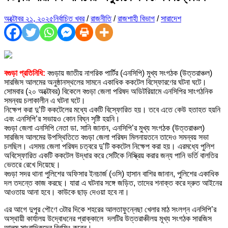
অক্টোবর ২১, ২০২৫
নির্বাচিত খবর
/
রাজনীতি
/
রাজশাহী বিভাগ
/
সারাদেশ
বগুড়া প্রতিনিধি:
বগুড়ায় জাতীয় নাগরিক পার্টির (এনসিপি) মুখ্য সংগঠক (উত্তরাঞ্চল)
সারজিস আলমের অনুষ্ঠানস্থলের সামনে একাধিক ককটেল বিস্ফোরণের ঘটনা ঘটে।
সোমবার (২০ অক্টোবর) বিকেলে বগুড়া জেলা পরিষদ অডিটরিয়ামে এনসিপির সাংগঠনিক
সমন্বয় চলাকালীন এ ঘটনা ঘটে।
নিক্ষেপ করা দু’টি ককটেলের মধ্যে একটি বিস্ফোরিত হয়। তবে এতে কেউ হতাহত হয়নি
এবং এনসিপি’র সভায়ও কোন বিঘ্ন সৃষ্টি হয়নি।
বগুড়া জেলা এনসিপি নেতা ডা. সানি জানান, এনসিপি’র মুখ্য সংগঠক (উত্তরাঞ্চল)
সারজিস আলমের উপস্থিতিতে বগুড়া জেলা পরিষদ মিলনায়তনে তাদেও সমন্বয় সভা
চলছিল। এসময় জেলা পরিষদ চত্বরে দু’টি ককটেল নিক্ষেপ করা হয়। এরমধ্যে পুলিশ
অবিস্ফোরিত একটি ককটেল উদ্ধার করে সেটিকে নিস্ক্রিয় করার জন্য পানি ভর্তি বালতির
ভেতরে রেখে দিয়েছে।
বগুড়া সদর থানা পুলিশের অফিসার ইনচার্জ (ওসি) হাসান বাশির জানান, পুলিশের একাধিক
দল তদন্তে কাজ করছে। যারা এ ঘটনার সঙ্গে জড়িত, তাদের শনাক্ত করে দ্রুত আইনের
আওতায় আনা হবে। কাউকে ছাড় দেওয়া হবে না।
এর আগে দুপুর পৌণে ৩টার দিকে শহরের আলতাফুন্নেছা খেলার মাঠ সংলগ্ন এনসিপি’র
অস্থায়ী কার্যালয় উদ্বোধনের প্রাক্কালে দলটির উত্তরাঞ্চীলয় মূখ্য সংগঠক সারজিস
আলম সাংবাদিকদের ব্রিফিং করেন।