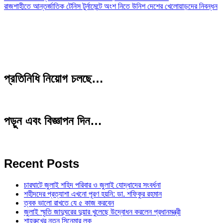
রাজশাহীতে আন্তর্জাতিক টেনিস টুর্নামেন্টে অংশ নিতে উনিশ দেশের খেলোয়াড়দের নিবন্ধন
প্রতিনিধি নিয়োগ চলছে…
পড়ুন এবং বিজ্ঞাপন দিন…
Recent Posts
চারঘাটে জুলাই শহিদ পরিবার ও জুলাই যোদ্ধাদের সংবর্ধনা
শহীদদের প্রত্যাশা এখনো পূরণ হয়নি: ডা. শফিকুর রহমান
ত্বক ভালো রাখতে যে ৫ কাজ করবেন
জুলাই স্মৃতি জাদুঘরের দুয়ার খুলেছে উদ্বোধন করলেন প্রধানমন্ত্রী
শাহরুখের নতুন সিনেমার লুক