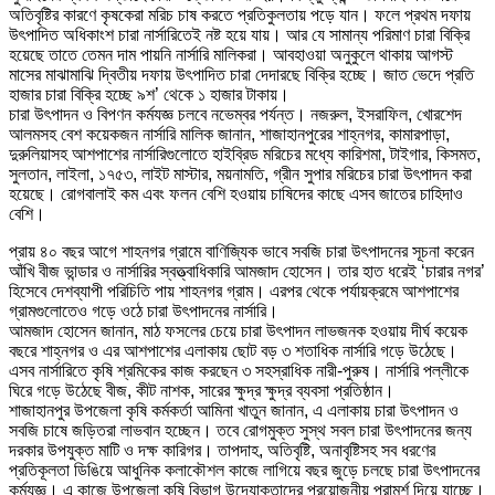
অতিবৃষ্টির কারণে কৃষকেরা মরিচ চাষ করতে প্রতিকুলতায় পড়ে যান। ফলে প্রথম দফায়
উৎপাদিত অধিকাংশ চারা নার্সারিতেই নষ্ট হয়ে যায়। আর যে সামান্য পরিমাণ চারা বিক্রি
হয়েছে তাতে তেমন দাম পায়নি নার্সারি মালিকরা। আবহাওয়া অনুকুলে থাকায় আগস্ট
মাসের মাঝামাঝি দ্বিতীয় দফায় উৎপাদিত চারা দেদারছে বিক্রি হচ্ছে। জাত ভেদে প্রতি
হাজার চারা বিক্রি হচ্ছে ৯শ’ থেকে ১ হাজার টাকায়।
চারা উৎপাদন ও বিপণন কর্মযজ্ঞ চলবে নভেম্বর পর্যন্ত। নজরুল, ইসরাফিল, খোরশেদ
আলমসহ বেশ কয়েকজন নার্সারি মালিক জানান, শাজাহানপুরের শাহ্নগর, কামারপাড়া,
দুরুলিয়াসহ আশপাশের নার্সারিগুলোতে হাইব্রিড মরিচের মধ্যে কারিশমা, টাইগার, কিসমত,
সুলতান, লাইলা, ১৭৫৩, লাইট মাস্টার, ময়নামতি, গ্রীন সুপার মরিচের চারা উৎপাদন করা
হয়েছে। রোগবালাই কম এবং ফলন বেশি হওয়ায় চাষিদের কাছে এসব জাতের চাহিদাও
বেশি।
প্রায় ৪০ বছর আগে শাহনগর গ্রামে বাণিজ্যিক ভাবে সবজি চারা উৎপাদনের সূচনা করেন
আঁখি বীজ ভান্ডার ও নার্সারির স্বত্ত্বাধিকারি আমজাদ হোসেন। তার হাত ধরেই ‘চারার নগর’
হিসেবে দেশব্যাপী পরিচিতি পায় শাহনগর গ্রাম। এরপর থেকে পর্যায়ক্রমে আশপাশের
গ্রামগুলোতেও গড়ে ওঠে চারা উৎপাদনের নার্সারি।
আমজাদ হোসেন জানান, মাঠ ফসলের চেয়ে চারা উৎপাদন লাভজনক হওয়ায় দীর্ঘ কয়েক
বছরে শাহ্নগর ও এর আশপাশের এলাকায় ছোট বড় ৩ শতাধিক নার্সারি গড়ে উঠেছে।
এসব নার্সারিতে কৃষি শ্রমিকের কাজ করছেন ৩ সহস্রাধিক নারী-পুরুষ। নার্সারি পল্লীকে
ঘিরে গড়ে উঠেছে বীজ, কীট নাশক, সারের ক্ষুদ্র ক্ষুদ্র ব্যবসা প্রতিষ্ঠান।
শাজাহানপুর উপজেলা কৃষি কর্মকর্তা আমিনা খাতুন জানান, এ এলাকায় চারা উৎপাদন ও
সবজি চাষে জড়িতরা লাভবান হচ্ছেন। তবে রোগমুক্ত সুস্থ সবল চারা উৎপাদনের জন্য
দরকার উপযুক্ত মাটি ও দক্ষ কারিগর। তাপদাহ, অতিবৃষ্টি, অনাবৃষ্টিসহ সব ধরণের
প্রতিকূলতা ডিঙিয়ে আধুনিক কলাকৌশল কাজে লাগিয়ে বছর জুড়ে চলছে চারা উৎপাদনের
কর্মযজ্ঞ। এ কাজে উপজেলা কৃষি বিভাগ উদ্যোক্তাদের প্রয়োজনীয় পরামর্শ দিয়ে যাচ্ছে।