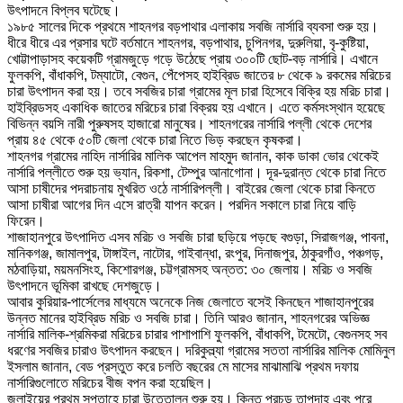
উৎপাদনে বিপ্লব ঘটেছে।
১৯৮৫ সালের দিকে প্রথমে শাহনগর বড়পাথার এলাকায় সবজি নার্সারি ব্যবসা শুরু হয়।
ধীরে ধীরে এর প্রসার ঘটে বর্তমানে শাহনগর, বড়পাথার, চুপিনগর, দুরুলিয়া, বৃ-কুষ্টিয়া,
খোট্টাপাড়াসহ কয়েকটি গ্রামজুড়ে গড়ে উঠেছে প্রায় ৩০০টি ছোট-বড় নার্সারি। এখানে
ফুলকপি, বাঁধাকপি, টম্যাটো, বেগুন, পেঁপেসহ হাইব্রিড জাতের ৮ থেকে ৯ রকমের মরিচের
চারা উৎপাদন করা হয়। তবে সবজির চারা গ্রামের মূল চারা হিসেবে বিক্রি হয় মরিচ চারা।
হাইব্রিডসহ একাধিক জাতের মরিচের চারা বিক্রয় হয় এখানে। এতে কর্মসংস্থান হয়েছে
বিভিন্ন বয়সি নারী পুরুষসহ হাজারো মানুষের। শাহনগরের নার্সারি পল্লী থেকে দেশের
প্রায় ৪৫ থেকে ৫০টি জেলা থেকে চারা নিতে ভিড় করছেন কৃষকরা।
শাহনগর গ্রামের নাহিদ নার্সারির মালিক আপেল মাহমুদ জানান, কাক ডাকা ভোর থেকেই
নার্সারি পল্লীতে শুরু হয় ভ্যান, রিকশা, টেম্পুর আনাগোনা। দূর-দুরান্ত থেকে চারা নিতে
আসা চাষীদের পদরাচনায় মুখরিত ওঠে নার্সারিপল্লী। বাইরের জেলা থেকে চারা কিনতে
আসা চাষীরা আগের দিন এসে রাত্রী যাপন করেন। পরদিন সকালে চারা নিয়ে বাড়ি
ফিরেন।
শাজাহানপুরে উৎপাদিত এসব মরিচ ও সবজি চারা ছড়িয়ে পড়ছে বগুড়া, সিরাজগঞ্জ, পাবনা,
মানিকগঞ্জ, জামালপুর, টাঙ্গাইল, নাটোর, গাইবান্ধা, রংপুর, দিনাজপুর, ঠাকুরগাঁও, পঞ্চগড়,
মঠবাড়িয়া, ময়মনসিংহ, কিশোরগঞ্জ, চট্টগ্রামসহ অন্তত: ৩০ জেলায়। মরিচ ও সবজি
উৎপাদনে ভূমিকা রাখছে দেশজুড়ে।
আবার কুরিয়ার-পার্সেলের মাধ্যমে অনেকে নিজ জেলাতে বসেই কিনছেন শাজাহানপুরের
উন্নত মানের হাইব্রিড মরিচ ও সবজি চারা। তিনি আরও জানান, শাহনগরের অভিজ্ঞ
নার্সারি মালিক-শ্রমিকরা মরিচের চারার পাশাপাশি ফুলকপি, বাঁধাকপি, টমেটো, বেগুনসহ সব
ধরণের সবজির চারাও উৎপাদন করছেন। দরিকুল্ল্যা গ্রামের সততা নার্সারির মালিক মোমিনুল
ইসলাম জানান, বেড প্রস্তুত করে চলতি বছরের মে মাসের মাঝামাঝি প্রথম দফায়
নার্সারিগুলোতে মরিচের বীজ বপন করা হয়েছিল।
জুলাইয়ের প্রথম সপ্তাহে চারা উত্তোলন শুরু হয়। কিন্তু প্রচন্ড তাপদাহ এবং পরে