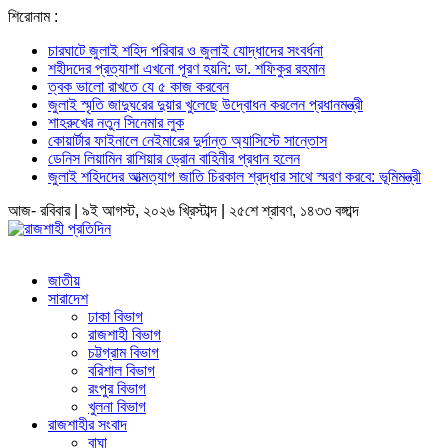
শিরোনাম :
চারঘাটে জুলাই শহিদ পরিবার ও জুলাই যোদ্ধাদের সংবর্ধনা
শহীদদের প্রত্যাশা এখনো পূরণ হয়নি: ডা. শফিকুর রহমান
ত্বক ভালো রাখতে যে ৫ কাজ করবেন
জুলাই স্মৃতি জাদুঘরের দুয়ার খুলেছে উদ্বোধন করলেন প্রধানমন্ত্রী
শাহরুখের নতুন সিনেমার লুক
কোয়ার্টার ফাইনালে নেইমারের দুর্দান্ত অ্যাসিস্টে সান্তোস
ডেনিস লিয়ামিন রাশিয়ার ড্রোন বাহিনীর প্রধান হলেন
জুলাই শহিদদের আত্মত্যাগ জাতি চিরকাল শ্রদ্ধার সাথে স্মরণ করবে: ভূমিমন্ত্রী
আজ- রবিবার | ৯ই আগস্ট, ২০২৬ খ্রিস্টাব্দ | ২৫শে শ্রাবণ, ১৪৩৩ বঙ্গাব্দ
জাতীয়
সারাদেশ
ঢাকা বিভাগ
রাজশাহী বিভাগ
চট্টগ্রাম বিভাগ
বরিশাল বিভাগ
রংপুর বিভাগ
খুলনা বিভাগ
রাজশাহীর সংবাদ
বাঘা