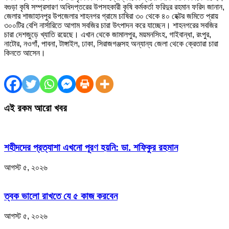
বগুড়া কৃষি সম্প্রসারণ অধিদপ্তরের উপসহকারী কৃষি কর্মকর্তা ফরিদুর রহমান ফরিদ জানান,
জেলার শাজাহানপুর উপজেলার শাহনগর গ্রামে চাষিরা ৩০ থেকে ৪০ হেক্টর জমিতে প্রায়
৩০০টির বেশি নার্সারিতে আগাম সবজির চারা উৎপাদন করে যাচ্ছেন। শাহনগরের সবজির
চারা দেশজুড়ে খ্যাতি রয়েছে। এখান থেকে জামালপুর, ময়মনসিংহ, গাইবান্ধা, রংপুর,
নাটোর, নওগাঁ, পাবনা, টাঙ্গাইল, ঢাকা, সিরাজগঞ্জসহ অন্যান্য জেলা থেকে ক্রেতারা চারা
কিনতে আসেন।
এই রকম আরো খবর
শহীদদের প্রত্যাশা এখনো পূরণ হয়নি: ডা. শফিকুর রহমান
আগস্ট ৫, ২০২৬
ত্বক ভালো রাখতে যে ৫ কাজ করবেন
আগস্ট ৫, ২০২৬