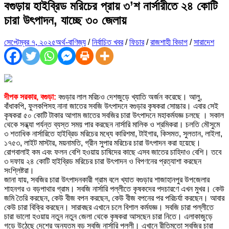
বগুড়ায় হাইব্রিড মরিচের প্রায় ৩’শ নার্সারীতে ২৪ কোটি
চারা উৎপাদন, যাচ্ছে ৩০ জেলায়
সেপ্টেম্বর ৭, ২০২৫
অর্থ-বাণিজ্য
/
নির্বাচিত খবর
/
ফিচার
/
রাজশাহী বিভাগ
/
সারাদেশ
দীপক সরকার, বগুড়া:
বগুড়ার লাল মরিচও দেশজুড়ে খ্যাতি অর্জন করেছে। আলু,
বাঁধাকপি, ফুলকপিসহ নানা জাতের সবজি উৎপাদনে বগুড়ার কৃষকরা সোচ্চার। এবার সেই
কৃষকরা ৫০ কোটি টাকার আগাম জাতের সবজির চারা উৎপাদনে মহাকর্মযজ্ঞ চলছে । সকাল
থেকে সন্ধ্যা পর্যন্ত ব্যস্ত সময় পার করছেন নার্সারি মালিক ও শ্রমিকরা। চলতি মৌসুমে
৩ শতাধিক নার্সারিতে হাইব্রিড মরিচের মধ্যে কারিশমা, টাইগার, কিসমত, সুলতান, লাইলা,
১৭৫৩, লাইট মাস্টার, ময়নামতি, গ্রীন সুপার মরিচের চারা উৎপাদন করা হয়েছে।
রোগবালাই কম এবং ফলন বেশি হওয়ায় চাষিদের কাছে এসব জাতের চাহিদাও বেশি। তবে
৩ দফায় ২৪ কোটি হাইব্রিড মরিচের চারা উৎপাদন ও বিপণনের প্রত্যাশা করছেন
সংশ্লিষ্টরা।
জানা যায়, সবজির চারা উৎপাদনকারী গ্রাম বলে খ্যাত বগুড়ার শাজাহানপুর উপজেলার
শাহনগর ও বড়পাথার গ্রাম। সবজি নার্সারি পল্লীতে কৃষকদের পদচারণে এখন মুখর। কেউ
জমি তৈরি করছেন, কেউ বীজ বপন করছেন, কেউ বীজ বপনের পর পরিচর্যা করছেন। আবার
কেউ চারা বিক্রি করছেন। সারাবছর এখানে চলে বিশাল কর্মযজ্ঞ। সবজি চারা পল্লীতে
চারা ভালো হওয়ায় নতুন নতুন জেলা থেকে কৃষকরা আসছেন চারা নিতে। এলাকাজুড়ে
গড়ে উঠেছে দেশের অন্যতম বড় সবজি নার্সারি পল্লী। এখানে রীতিমতো সবজির চারা