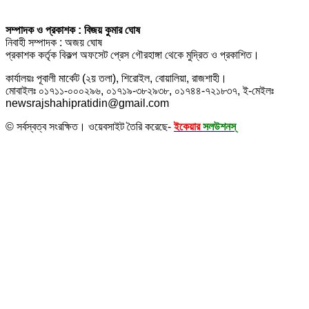
সম্পাদক ও প্রকাশক : বিজয় কুমার ঘোষ
নিবাহী সম্পাদক : অজয় ঘোষ
প্রকাশক কর্তৃক বিকল্প অফসেট প্রেস গৌরহাঙ্গা থেকে মুদ্রিত ও প্রকাশিত।
কার্যালয়ঃ পূবালী মার্কেট (২য় তলা), শিরোইল, বোয়ালিয়া, রাজশাহী।
মোবাইলঃ ০১৭১১-০০০২৯৬, ০১৭১৯-৩৮২৯৩৮, ০১৭৪৪-৭২১৮৩৭, ই-মেইলঃ
newsrajshahipratidin@gmail.com
© সর্বস্বত্ব সংরক্ষিত। ওয়েবসাইট তৈরি করেছে-
ইকেয়ার
সলউশনস্