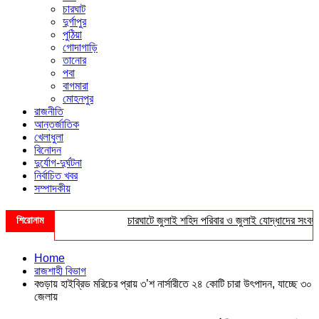
চারঘাট
দুর্গাপুর
পুঠিয়া
গোদাগাড়ি
তানোর
পবা
বাগমারা
মোহনপুর
রাজনীতি
আন্তর্জাতিক
খেলাধুলা
বিনোদন
দুর্যোগ-দুর্ঘটনা
নির্বাচিত খবর
সম্পাদকীয়
শিরোনাম
চারঘাটে জুলাই শহিদ পরিবার ও জুলাই যোদ্ধাদের সংবর্ধনা
Home
রাজশাহী বিভাগ
বগুড়ায় হাইব্রিড মরিচের প্রায় ৩’শ নার্সারীতে ২৪ কোটি চারা উৎপাদন, যাচ্ছে ৩০
জেলায়