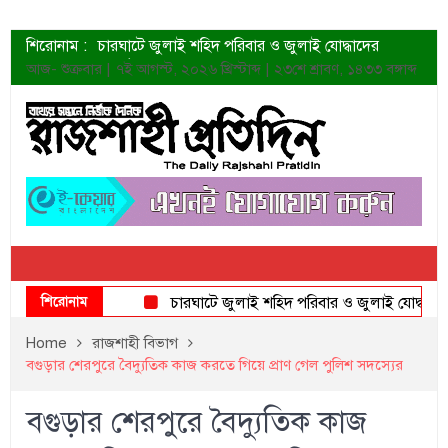
শিরোনাম :
চারঘাটে জুলাই শহিদ পরিবার ও জুলাই যোদ্ধাদের
সংবর্ধনা
আজ- শুক্রবার | ৭ই আগস্ট, ২০২৬ খ্রিস্টাব্দ | ২৩শে শ্রাবণ, ১৪৩৩ বঙ্গাব্দ
শহীদদের প্রত্যাশা এখনো পূরণ হয়নি: ডা. শফিকুর রহমান
ত্বক ভালো রাখতে যে ৫ কাজ করবেন
জুলাই স্মৃতি জাদুঘরের দুয়ার খুলেছে উদ্বোধন করলেন
প্রধানমন্ত্রী
শাহরুখের নতুন সিনেমার লুক
কোয়ার্টার ফাইনালে নেইমারের দুর্দান্ত অ্যাসিস্টে সান্তোস
ডেনিস লিয়ামিন রাশিয়ার ড্রোন বাহিনীর প্রধান হলেন
জুলাই শহিদদের আত্মত্যাগ জাতি চিরকাল শ্রদ্ধার সাথে
স্মরণ করবে: ভূমিমন্ত্রী
শিরোনাম
চারঘাটে জুলাই শহিদ পরিবার ও জুলাই যোদ্ধাদের সংবর
Home
রাজশাহী বিভাগ
বগুড়ার শেরপুরে বৈদ্যুতিক কাজ করতে গিয়ে প্রাণ গেল পুলিশ সদস্যের
বগুড়ার শেরপুরে বৈদ্যুতিক কাজ