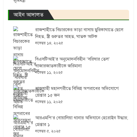
ভূমিমন্ত্রী
আইন আদালত
রাজশাহীতে বিচারকের ভাড়া বাসায় ছুরিকাঘাতে ছেলে
নিহত, স্ত্রী গুরুতর আহত, ঘাতক আটক
নভেম্বর ১৪, ২০২৫
বিএসটিআই’র অনুমোদনবিহীন ‘সরিষার তেল’
বাজারজাতকারীকে জরিমানা
নভেম্বর ১১, ২০২৫
রাজশাহী মহানগরীতে বিভিন্ন অপরাধের অভিযোগে
গ্রেপ্তার ১৫ জন
নভেম্বর ১১, ২০২৫
আরএমপি’র বোয়ালিয়া থানার অভিযানে হেরোইন উদ্ধার;
গ্রেপ্তার ১
নভেম্বর ৫, ২০২৫