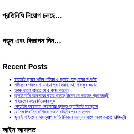
প্রতিনিধি নিয়োগ চলছে…
পড়ুন এবং বিজ্ঞাপন দিন…
Recent Posts
চারঘাটে জুলাই শহিদ পরিবার ও জুলাই যোদ্ধাদের সংবর্ধনা
শহীদদের প্রত্যাশা এখনো পূরণ হয়নি: ডা. শফিকুর রহমান
ত্বক ভালো রাখতে যে ৫ কাজ করবেন
জুলাই স্মৃতি জাদুঘরের দুয়ার খুলেছে উদ্বোধন করলেন প্রধানমন্ত্রী
শাহরুখের নতুন সিনেমার লুক
কোয়ার্টার ফাইনালে নেইমারের দুর্দান্ত অ্যাসিস্টে সান্তোস
ডেনিস লিয়ামিন রাশিয়ার ড্রোন বাহিনীর প্রধান হলেন
জুলাই শহিদদের আত্মত্যাগ জাতি চিরকাল শ্রদ্ধার সাথে স্মরণ করবে: ভূমিমন্ত্রী
আইন আদালত