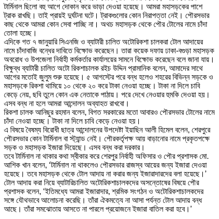
টার্মিনাল ছিলো বহু আগে দোকান করে ভাড়া দেওয়া হয়েছে। আমরা মহাসড়কের পাশে
ট্রাক রাখছি। তাই প্রায়ই দুর্ঘটনা ঘটে। ট্রাকগুলোর কোন নিরাপত্তা নেই। পৌরসভার
কাছ থেকে আমরা কোন সেবা পাচ্ছি না। অথচ মহাসড়ক থেকে পৌর টোলের নামে চাঁদা
তোলা হচ্ছে।
এদিকে গত ৭ জানুয়ারি সিএনজি ও ব্যাটারী চালিত অটোরিকশা চালকরা টোল আদায়ের
নামে চাঁদাবাজি বন্ধের দাবিতে বিক্ষোভ করেছেন। তারা কয়েক দফায় ঢাকা-বগুড়া মহাসড়ক
অবরোধ ও উপজেলা নির্বাহী কর্মকর্তার কার্যালয়ের সামনে বিক্ষোভ করেছেন বলে জানা যায়।
বিক্ষুব্ধ ব্যাটারী চালিত অটো রিকশাচালক রইচ উদ্দিন প্রামানিক বলেন, আমাদের সাথে
আগের মতোই জুলুম শুরু হয়েছে। ৫ আগস্টের পরে বন্ধ হলেও শহরের বিভিন্ন সড়কে ও
মহাসড়কে রিকশা থামিয়ে ১০ থেকে ২০ করে টাকা নেওয়া হচ্ছে। টাকা না দিলে চাবি
কেড়ে নেয়, ছবি তুলে কোন এক নেতাকে পাঠায়। পরে দেখে নেওয়ার হুমকি দেওয়া হয়।
এসব বন্ধ না হলে আমরা আন্দোলন অব্যাহত রাখবো।
রিকশা চালক আনিছুর রহমান বলেন, বিগত সরকারের মতো আবারও পৌরসভার টোলের নামে
চাঁদা নেওয়া হচ্ছে। টাকা না দিলে চাবি কেড়ে নেওয়া হয়।
এ বিষয়ে বৈষম্য বিরোধী ছাত্র আন্দোলনের উপদেষ্টা ইয়াছিন আলী হিমেল বলেন, শেরপুরে
পৌরসভার কোন টার্মিনাল বা স্ট্যান্ড নেই। পৌরকর্তৃপক্ষ আয় বাড়ানোর নামে প্রকৃতপক্ষে
সড়ক ও মহাসড়ক ইজারা দিয়েছে। এসব বন্ধ করা দরকার।
তবে টার্মিনাল না থাকার কথা স্বীকার করে শেরপুর নির্বাহী অফিসার ও পৌর প্রশাসক মো.
আশিক খান বলেন, ‘টার্মিনাল না থাকলেও পৌরসভার রাজস্ব আয়ের জন্য ইজারা দেওয়া
হয়েছে। তবে মহাসড়ক থেকে টোল আদায় না করার জন্য ইজারাদারদের বলা হয়েছে।’
টোল আদায় করা নিয়ে ব্যাটারিচালিত অটোরিকশাচালকদের অসন্তোষের বিষয়ে পৌর
প্রশাসক বলেন, ‘ইতিমধ্যে আমরা ইজারাদার, শ্রমিক সংগঠন ও অটোরিকশাচালকদের
সঙ্গে যৌথভাবে আলোচনা করেছি। তাঁরা ঐকমত্যে না আসা পর্যন্ত টোল আদায় বন্ধ
আছে। তাঁরা সমঝোতায় আসতে না পারলে প্রয়োজনে ইজারা বাতিল করা হবে।’