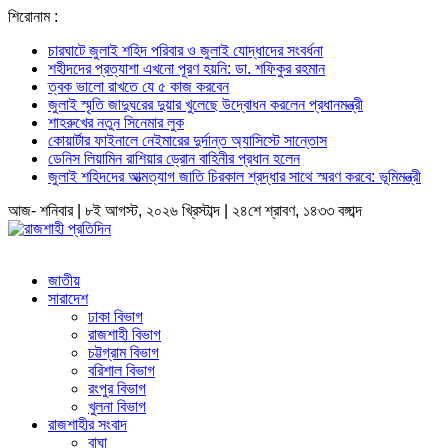
শিরোনাম :
চারঘাটে জুলাই শহিদ পরিবার ও জুলাই যোদ্ধাদের সংবর্ধনা
শহীদদের প্রত্যাশা এখনো পূরণ হয়নি: ডা. শফিকুর রহমান
ত্বক ভালো রাখতে যে ৫ কাজ করবেন
জুলাই স্মৃতি জাদুঘরের দুয়ার খুলেছে উদ্বোধন করলেন প্রধানমন্ত্রী
শাহরুখের নতুন সিনেমার লুক
কোয়ার্টার ফাইনালে নেইমারের দুর্দান্ত অ্যাসিস্টে সান্তোস
ডেনিস লিয়ামিন রাশিয়ার ড্রোন বাহিনীর প্রধান হলেন
জুলাই শহিদদের আত্মত্যাগ জাতি চিরকাল শ্রদ্ধার সাথে স্মরণ করবে: ভূমিমন্ত্রী
আজ- শনিবার | ৮ই আগস্ট, ২০২৬ খ্রিস্টাব্দ | ২৪শে শ্রাবণ, ১৪৩৩ বঙ্গাব্দ
জাতীয়
সারাদেশ
ঢাকা বিভাগ
রাজশাহী বিভাগ
চট্টগ্রাম বিভাগ
বরিশাল বিভাগ
রংপুর বিভাগ
খুলনা বিভাগ
রাজশাহীর সংবাদ
বাঘা