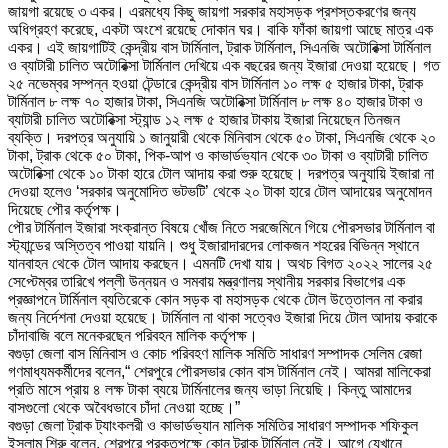
জায়গা রয়েছে ৩ একর। এরমধ্যে কিছু জায়গা সরকার মহাসড়ক প্রশস্তকরণের জন্য
অধিগ্রহণ করেছে, একটা অংশে রয়েছে দোকান ঘর। বাকি ফাঁকা জায়গা আছে মাত্র এক
একর। এই জায়গাটিই কেন্দ্রীয় বাস টার্মিনাল, ট্রাক টার্মিনাল, সিএনজি অটোরিক্সা টার্মিনাল
ও ব্যাটারী চালিত অটোরিক্সা টার্মিনাল দেখিয়ে এক বছরের জন্য ইজারা দেওয়া হয়েছে। গত
২৫ নভেম্বর সম্পন্ন হওয়া টেন্ডারে কেন্দ্রীয় বাস টার্মিনাল ১০ লক্ষ ৫ হাজার টাকা, ট্রাক
টার্মিনাল ৮ লক্ষ ৭০ হাজার টাকা, সিএনজি অটোরিক্সা টার্মিনাল ৮ লক্ষ ৪০ হাজার টাকা ও
ব্যাটারী চালিত অটোরিক্সা স্ট্যান্ড ১২ লক্ষ ৫ হাজার টাকায় ইজারা নিয়েছেন তিনজন
ব্যক্তি। দরপত্র অনুযায়ি ১ জানুয়ারী থেকে মিনিবাস থেকে ৫০ টাকা, সিএনজি থেকে ২০
টাকা, ট্রাক থেকে ৫০ টাকা, পিক-আপ ও কাভার্ডভ্যান থেকে ৩০ টাকা ও ব্যাটারী চালিত
অটোরিক্সা থেকে ১০ টাকা হারে টোল আদায় করা শুরু হয়েছে। দরপত্র অনুযায়ি ইজারা না
দেওয়া হলেও ‘সরকার অনুমোদিত ভটভটি’ থেকে ২০ টাকা হারে টোল আদায়ের অনুমোদন
দিয়েছে পৌর কর্তৃপক্ষ।
পৌর টার্মিনাল ইজারা সংক্রান্ত বিষয়ে খোঁজ নিতে সরজেমিনে গিয়ে পৌরসভার টার্মিনাল বা
স্ট্যান্ডের অস্তিত্ব পাওয়া যায়নি। শুধু ইজারাদারদের লোকজন শহরের বিভিন্ন স্থানে
যানবাহন থেকে টোল আদায় করছেন। এমনটি দেখা যায়। অথচ বিগত ২০২২ সালের ২৫
সেপ্টেম্বর তারিখে পল্লী উন্নয়ন ও সমবায় মন্ত্রণালয় স্থানীয় সরকার বিভাগের এক
প্রজ্ঞাপনে টার্মিনাল ব্যতিরেকে কোন সড়ক বা মহাসড়ক থেকে টোল উত্তোলন না করার
জন্য নির্দেশনা দেওয়া হয়েছে। টার্মিনাল না থাকা সত্বেও ইজারা দিয়ে টোল আদায় করাকে
চাঁদাবাজি বলে মনেকরছেন পরিবহন মালিক কর্তৃপক্ষ।
বগুড়া জেলা বাস মিনিবাস ও কোচ পরিবহণ মালিক সমিতি সাধারণ সম্পাদক সেলিম রেজা
গণমাধ্যমকর্মীদের বলেন,“ শেরপুরে পৌরসভার কোন বাস টার্মিনাল নেই। আমরা মালিকেরা
প্রতি মাসে প্রায় ৪ লক্ষ টাকা ব্যয়ে টার্মিনালের জন্য ভাড়া নিয়েছি। কিন্তু আমাদের
বাসগুলো থেকে অবৈধভাবে চাঁদা নেওয়া হচ্ছে।”
বগুড়া জেলা ট্রাক ট্যাংকলরী ও কাভার্ডভ্যান মালিক সমিতির সাধারণ সম্পাদক শফিকুল
ইসলাম শিরু বলেন, শেরপুরে প্রকৃতপক্ষে কোন ট্রাক টার্মিনাল নেই। আগে যেখানে