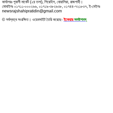
কার্যালয়ঃ পূবালী মার্কেট (২য় তলা), শিরোইল, বোয়ালিয়া, রাজশাহী।
মোবাইলঃ ০১৭১১-০০০২৯৬, ০১৭১৯-৩৮২৯৩৮, ০১৭৪৪-৭২১৮৩৭, ই-মেইলঃ
newsrajshahipratidin@gmail.com
© সর্বস্বত্ব সংরক্ষিত। ওয়েবসাইট তৈরি করেছে-
ইকেয়ার
সলউশনস্