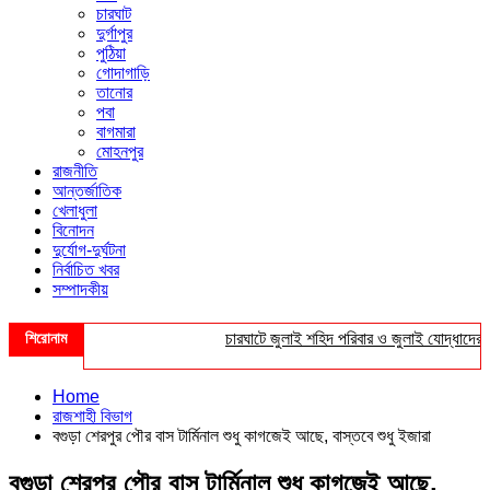
চারঘাট
দুর্গাপুর
পুঠিয়া
গোদাগাড়ি
তানোর
পবা
বাগমারা
মোহনপুর
রাজনীতি
আন্তর্জাতিক
খেলাধুলা
বিনোদন
দুর্যোগ-দুর্ঘটনা
নির্বাচিত খবর
সম্পাদকীয়
শিরোনাম
চারঘাটে জুলাই শহিদ পরিবার ও জুলাই যোদ্ধাদের সংবর্
Home
রাজশাহী বিভাগ
বগুড়া শেরপুর পৌর বাস টার্মিনাল শুধু কাগজেই আছে, বাস্তবে শুধু ইজারা
বগুড়া শেরপুর পৌর বাস টার্মিনাল শুধু কাগজেই আছে,