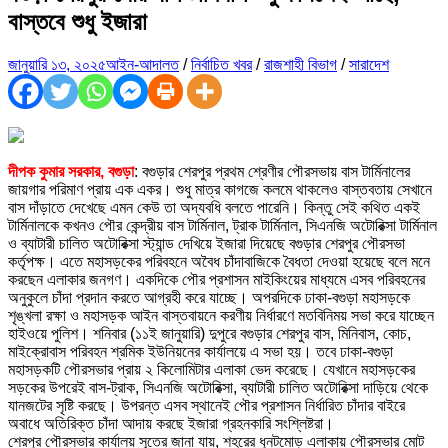
বাস্তবে শুধু ইজারা
জানুয়ারি ১৩, ২০২৫
আইন-আদালত
/
নির্বাচিত খবর
/
রাজশাহী বিভাগ
/
সারাদেশ
দীপক কুমার সরকার, বগুড়া
: বগুড়ার শেরপুর প্রথম শ্রেণীর পৌরসভায় বাস টার্মিনালের
জায়গার পরিমাণ প্রায় এক একর। শুধু মাত্র কাগজে কলমে থাকলেও বাস্তবতায় সেখানে
বাস দাঁড়াতে দেখেছে এমন কেউ তা অদ্যবধি বলতে পারেনি। কিন্তু সেই কথিত একই
টার্মিনালকে কখনও পৌর কেন্দ্রীয় বাস টার্মিনাল, ট্রাক টার্মিনাল, সিএনজি অটোরিক্সা টার্মিনাল
ও ব্যাটারী চালিত অটোরিক্সা স্ট্যান্ড দেখিয়ে ইজারা দিয়েছে বগুড়ার শেরপুর পৌরসভা
কর্তৃপক্ষ। এতে মহাসড়কের পরিবহনে অবৈধ চাঁদাবাজিকে বৈধতা দেওয়া হয়েছে বলে মনে
করছেন এলাকার জনগণ। একদিকে পৌর প্রশাসন মাইকিংয়ের মাধ্যমে এসব পরিবহনের
অনুকুলে চাঁদা প্রদান করতে আগ্রহী করে যাচ্ছে। অপরদিকে ঢাকা-বগুড়া মহাসড়কে
শৃঙ্খলা রক্ষা ও মহাসড়ক আইন বাস্তবায়নে করণীয় নির্ধারণে মতবিনিময় সভা করে যাচ্ছেন
হাইওয়ে পুলিশ। শনিবার (১১ই জানুয়ারি) দুপুরে বগুড়ার শেরপুর বাস, মিনিবাস, কোচ,
মাইক্রোবাস পরিবহন শ্রমিক ইউনিয়নের কার্যালয়ে এ সভা হয়। তবে ঢাকা-বগুড়া
মহাসড়কটি পৌরসভার প্রায় ২ কিলোমিটার এলাকা ভেদ করেছে। যেখানে মহাসড়কের
সড়কের উপরেই বাস-ট্রাক, সিএনজি অটোরিক্সা, ব্যাটারী চালিত অটোরিক্সা দাড়িয়ে থেকে
যানজটের সৃষ্টি করছে। উপরন্ত এসব স্থানেই পৌর প্রশাসন নির্ধারিত চাঁদার বাইরে
অবাধে অতিরিক্ত চাঁদা আদায় করছে ইজারা গ্রহনকারি সংশ্লিষ্টরা।
শেরপুর পৌরসভার কার্যালয় সূত্রে জানা যায়, শহরের ধুনটমোড় এলাকায় পৌরসভার মোট