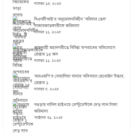
নভেম্বর ১৪, ২০২৫
বিএসটিআই’র অনুমোদনবিহীন ‘সরিষার তেল’
বাজারজাতকারীকে জরিমানা
নভেম্বর ১১, ২০২৫
রাজশাহী মহানগরীতে বিভিন্ন অপরাধের অভিযোগে
গ্রেপ্তার ১৫ জন
নভেম্বর ১১, ২০২৫
আরএমপি’র বোয়ালিয়া থানার অভিযানে হেরোইন উদ্ধার;
গ্রেপ্তার ১
নভেম্বর ৫, ২০২৫
বগুড়ায় নাবিল হাইওয়ে রেস্টুরেন্টকে দেড় লাখ টাকা
জরিমানা
অক্টোবর ৩১, ২০২৫