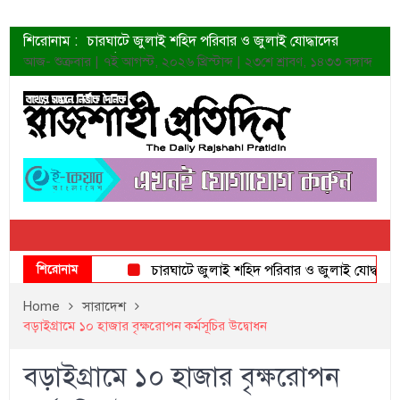
শিরোনাম :
চারঘাটে জুলাই শহিদ পরিবার ও জুলাই যোদ্ধাদের
সংবর্ধনা
আজ- শুক্রবার | ৭ই আগস্ট, ২০২৬ খ্রিস্টাব্দ | ২৩শে শ্রাবণ, ১৪৩৩ বঙ্গাব্দ
শহীদদের প্রত্যাশা এখনো পূরণ হয়নি: ডা. শফিকুর রহমান
ত্বক ভালো রাখতে যে ৫ কাজ করবেন
জুলাই স্মৃতি জাদুঘরের দুয়ার খুলেছে উদ্বোধন করলেন
প্রধানমন্ত্রী
শাহরুখের নতুন সিনেমার লুক
কোয়ার্টার ফাইনালে নেইমারের দুর্দান্ত অ্যাসিস্টে সান্তোস
ডেনিস লিয়ামিন রাশিয়ার ড্রোন বাহিনীর প্রধান হলেন
জুলাই শহিদদের আত্মত্যাগ জাতি চিরকাল শ্রদ্ধার সাথে
স্মরণ করবে: ভূমিমন্ত্রী
শিরোনাম
চারঘাটে জুলাই শহিদ পরিবার ও জুলাই যোদ্ধাদের সংবর
Home
সারাদেশ
বড়াইগ্রামে ১০ হাজার বৃক্ষরোপন কর্মসূচির উদ্বোধন
বড়াইগ্রামে ১০ হাজার বৃক্ষরোপন