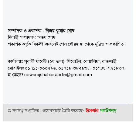
সম্পাদক ও প্রকাশক : বিজয় কুমার ঘোষ
নিবাহী সম্পাদক : অজয় ঘোষ
প্রকাশক কর্তৃক বিকল্প অফসেট প্রেস গৌরহাঙ্গা থেকে মুদ্রিত ও প্রকাশিত।
কার্যালয়ঃ পূবালী মার্কেট (২য় তলা), শিরোইল, বোয়ালিয়া, রাজশাহী।
মোবাইলঃ ০১৭১১-০০০২৯৬, ০১৭১৯-৩৮২৯৩৮, ০১৭৪৪-৭২১৮৩৭,
ই-মেইলঃ newsrajshahipratidin@gmail.com
ইকেয়ার
সলউশনস্
© সর্বস্বত্ব সংরক্ষিত। ওয়েবসাইট তৈরি করেছে-