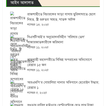
আইন আদালত
রাজশাহীতে বিচারকের ভাড়া বাসায় ছুরিকাঘাতে ছেলে
নিহত, স্ত্রী গুরুতর আহত, ঘাতক আটক
নভেম্বর ১৪, ২০২৫
বিএসটিআই’র অনুমোদনবিহীন ‘সরিষার তেল’
বাজারজাতকারীকে জরিমানা
নভেম্বর ১১, ২০২৫
রাজশাহী মহানগরীতে বিভিন্ন অপরাধের অভিযোগে
গ্রেপ্তার ১৫ জন
নভেম্বর ১১, ২০২৫
আরএমপি’র বোয়ালিয়া থানার অভিযানে হেরোইন উদ্ধার;
গ্রেপ্তার ১
নভেম্বর ৫, ২০২৫
বগুড়ায় নাবিল হাইওয়ে রেস্টুরেন্টকে দেড় লাখ টাকা