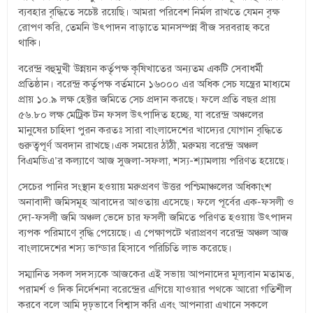
ব্যবহার বৃদ্ধিতে সচেষ্ট রয়েছি। আমরা পরিবেশ নির্মল রাখতে যেমন বৃক্ষ
রোপণ করি, তেমনি উৎপাদন বাড়াতে মানসম্পন্ন বীজ সরবরাহ করে
থাকি।
বরেন্দ্র বহুমুখী উন্নয়ন কর্তৃপক্ষ কৃষিখাতের অন্যতম একটি সেবাধর্মী
প্রতিষ্ঠান। বরেন্দ্র কর্তৃপক্ষ বর্তমানে ১৬০০০ এর অধিক সেচ যন্ত্রের মাধ্যমে
প্রায় ১০.৯ লক্ষ হেক্টর জমিতে সেচ প্রদান করছে। ফলে প্রতি বছর প্রায়
৫৬.৮০ লক্ষ মেট্রিক টন ফসল উৎপাদিত হচ্ছে, যা বরেন্দ্র অঞ্চলের
মানুষের চাহিদা পুরন করতঃ সারা বাংলাদেশের খাদ্যের যোগান বৃদ্ধিতে
গুরুত্বপূর্ণ অবদান রাখছে।এক সময়ের ঠাঁঠী, মরুময় বরেন্দ্র অঞ্চল
বিএমডিএ’র কল্যাণে আজ সুজলা-সফলা, শস্য-শ্যামলায় পরিণত হয়েছে।
সেচের পানির সংস্থান হওয়ায় মরুপ্রবণ উত্তর পশ্চিমাঞ্চলের অধিকাংশ
অনাবাদী জমিসমূহ আবাদের আওতায় এসেছে। ফলে পূর্বের এক-ফসলী ও
দো-ফসলী জমি অঞ্চল ভেদে চার ফসলী জমিতে পরিণত হওয়ায় উৎপাদন
ব্যপক পরিমাণে বৃদ্ধি পেয়েছে। এ পেক্ষাপটে খরাপ্রবণ বরেন্দ্র অঞ্চল আজ
বাংলাদেশের শস্য ভান্ডার হিসাবে পরিচিতি লাভ করেছে।
সম্মানিত সকল সদস্যকে আজকের এই সভায় আপনাদের মূল্যবান মতামত,
পরামর্শ ও দিক নির্দেশনা বরেন্দ্রের এগিয়ে যাওয়ার পথকে আরো গতিশীল
করবে বলে আমি দৃঢ়ভাবে বিশ্বাস করি এবং আপনারা এখানে সকলে