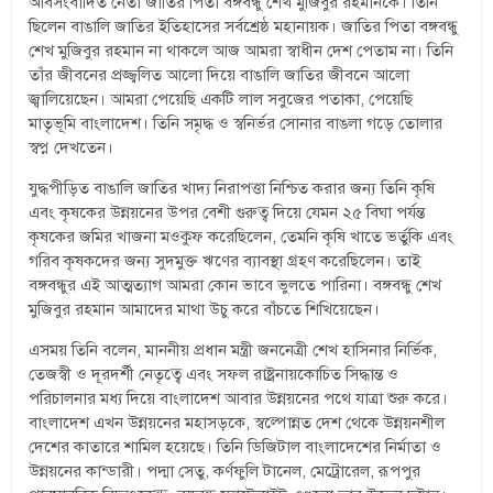
অবিসংবাদিত নেতা জাতির পিতা বঙ্গবন্ধু শেখ মুজিবুর রহমানকে। তিনি
ছিলেন বাঙালি জাতির ইতিহাসের সর্বশ্রেষ্ঠ মহানায়ক। জাতির পিতা বঙ্গবন্ধু
শেখ মুজিবুর রহমান না থাকলে আজ আমরা স্বাধীন দেশ পেতাম না। তিনি
তাঁর জীবনের প্রজ্জ্বলিত আলো দিয়ে বাঙালি জাতির জীবনে আলো
জ্বালিয়েছেন। আমরা পেয়েছি একটি লাল সবুজের পতাকা, পেয়েছি
মাতৃভূমি বাংলাদেশ। তিনি সমৃদ্ধ ও স্বনির্ভর সোনার বাঙলা গড়ে তোলার
স্বপ্ন দেখতেন।
যুদ্ধপীড়িত বাঙালি জাতির খাদ্য নিরাপত্তা নিশ্চিত করার জন্য তিনি কৃষি
এবং কৃষকের উন্নয়নের উপর বেশী গুরুত্ব দিয়ে যেমন ২৫ বিঘা পর্যন্ত
কৃষকের জমির খাজনা মওকুফ করেছিলেন, তেমনি কৃষি খাতে ভর্তুকি এবং
গরিব কৃষকদের জন্য সুদমুক্ত ঋণের ব্যাবস্থা গ্রহণ করেছিলেন। তাই
বঙ্গবন্ধুর এই আত্মত্যাগ আমরা কোন ভাবে ভুলতে পারিনা। বঙ্গবন্ধু শেখ
মুজিবুর রহমান আমাদের মাথা উচু করে বাঁচতে শিখিয়েছেন।
এসময় তিনি বলেন, মাননীয় প্রধান মন্ত্রী জননেত্রী শেখ হাসিনার নির্ভিক,
তেজস্বী ও দূরদর্শী নেতৃত্বে এবং সফল রাষ্ট্রনায়কোচিত সিদ্ধান্ত ও
পরিচালনার মধ্য দিয়ে বাংলাদেশ আবার উন্নয়নের পথে যাত্রা শুরু করে।
বাংলাদেশ এখন উন্নয়নের মহাসড়কে, স্বল্পোন্নত দেশ থেকে উন্নয়নশীল
দেশের কাতারে শামিল হয়েছে। তিনি ডিজিটাল বাংলাদেশের নির্মাতা ও
উন্নয়নের কান্ডারী। পদ্মা সেতু, কর্ণফুলি টানেল, মেট্রোরেল, রূপপুর