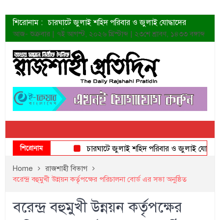
শিরোনাম :
চারঘাটে জুলাই শহিদ পরিবার ও জুলাই যোদ্ধাদের
সংবর্ধনা
আজ- শুক্রবার | ৭ই আগস্ট, ২০২৬ খ্রিস্টাব্দ | ২৩শে শ্রাবণ, ১৪৩৩ বঙ্গাব্দ
শহীদদের প্রত্যাশা এখনো পূরণ হয়নি: ডা. শফিকুর রহমান
ত্বক ভালো রাখতে যে ৫ কাজ করবেন
জুলাই স্মৃতি জাদুঘরের দুয়ার খুলেছে উদ্বোধন করলেন
প্রধানমন্ত্রী
শাহরুখের নতুন সিনেমার লুক
কোয়ার্টার ফাইনালে নেইমারের দুর্দান্ত অ্যাসিস্টে সান্তোস
ডেনিস লিয়ামিন রাশিয়ার ড্রোন বাহিনীর প্রধান হলেন
জুলাই শহিদদের আত্মত্যাগ জাতি চিরকাল শ্রদ্ধার সাথে
স্মরণ করবে: ভূমিমন্ত্রী
শিরোনাম
চারঘাটে জুলাই শহিদ পরিবার ও জুলাই যোদ্ধাদের সংব
Home
রাজশাহী বিভাগ
বরেন্দ্র বহুমুখী উন্নয়ন কর্তৃপক্ষের পরিচালনা বোর্ড এর সভা অনুষ্ঠিত
বরেন্দ্র বহুমুখী উন্নয়ন কর্তৃপক্ষের