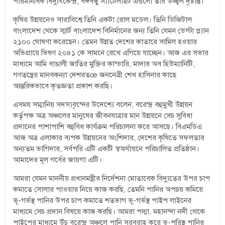
পারমানবিক বিদ্যুৎকেন্দ্র, বঙ্গবন্ধু স্যাটেলাইট এগুলো তার উজ্জ্বল দৃষ্টান্ত।
কৃষির উন্নয়নেও সারাবিশ্বে তিনি একটা রোল মডেল। তিনি ডিজিটাল
বাংলাদেশ থেকে স্মার্ট বাংলাদেশ বিনির্মানের জন্য তিনি যেমন ডেল্টা প্ল্যান
২১০০ ঘোষণা করেছেন। তেমন উন্নত দেশের কাতারে সামিল হওয়ার
অভিপ্রায়ে ভিষণ ২০৪১ কে সামনে রেখে এগিয়ে যাচ্ছেন। আজ এর সভার
মাধ্যমে আমি বাঙালী জাতির মুক্তির কান্ডারি, মাদার অব হিউম্যানিটি,
গণতন্ত্রের মানবকন্যা দেশরতœ জননেত্রী শেখ হাসিনার কাছে
আন্তরিকভাবে কৃতজ্ঞতা প্রকাশ করছি।
এসময় সম্মানিয় সদস্যবৃন্দের উদেশ্যে বলেন, বরেন্দ্র বহুমুখী উন্নয়ন
কর্তৃপক্ষ অত্র অঞ্চলের মানুষের জীবনযাত্রার মান উন্নয়নে সেচ সুবিধা
প্রদানের পাশাপাশি বহুবিধ কার্যক্রম পরিচালনা করে আসছে। বিএমডিএ
আজ অত্র এলাকার ব্যপক উন্নয়নের অংশিদার, দেশের কৃষিতে সফলতার
অন্যতম ভাগিদার, সর্বপরি এটি একটি স্বঅর্থায়নে পরিচালিত প্রতিষ্ঠান।
আমাদের মূল গর্বের জায়গা এটি।
আমরা যেমন মাননীয় প্রধানমন্ত্রীর নির্দেশনা মোতাবেক বিদ্যুতের উপর চাপ
কমাতে সোলার পাওয়ার নিয়ে কাজ করছি, তেমনি পানির অপচয় কমিয়ে
ভূ-গর্ভস্থ পানির উপর চাপ কমাতে শতভাগ ভূ-গর্ভস্থ পাইপ লাইনের
মাধ্যমে সেচ প্রদান বিষয়ে কাজ করছি। আমরা পদ্মা, মহানন্দা নদী থেকে
পাইপের মাধ্যমে উঁচু বরেন্দ্র অঞ্চলে পানি সরবরাহ করে ভূ-পরিস্থ পানির