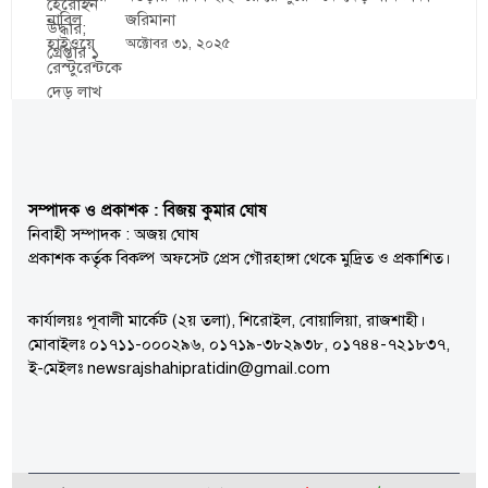
জরিমানা
অক্টোবর ৩১, ২০২৫
সম্পাদক ও প্রকাশক : বিজয় কুমার ঘোষ
নিবাহী সম্পাদক : অজয় ঘোষ
প্রকাশক কর্তৃক বিকল্প অফসেট প্রেস গৌরহাঙ্গা থেকে মুদ্রিত ও প্রকাশিত।
কার্যালয়ঃ পূবালী মার্কেট (২য় তলা), শিরোইল, বোয়ালিয়া, রাজশাহী।
মোবাইলঃ ০১৭১১-০০০২৯৬, ০১৭১৯-৩৮২৯৩৮, ০১৭৪৪-৭২১৮৩৭,
ই-মেইলঃ newsrajshahipratidin@gmail.com