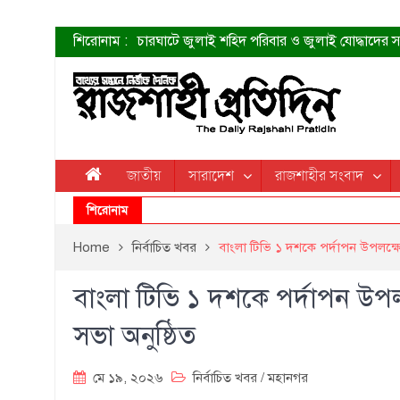
শিরোনাম :
চারঘাটে জুলাই শহিদ পরিবার ও জুলাই যোদ্ধাদের সং
শহীদদের প্রত্যাশা এখনো পূরণ হয়নি: ডা. শফিকুর 
ত্বক ভালো রাখতে যে ৫ কাজ করবেন
জুলাই স্মৃতি জাদুঘরের দুয়ার খুলেছে উদ্বোধন করলেন প
শাহরুখের নতুন সিনেমার লুক
কোয়ার্টার ফাইনালে নেইমারের দুর্দান্ত অ্যাসিস্টে সান্
ডেনিস লিয়ামিন রাশিয়ার ড্রোন বাহিনীর প্রধান হলেন
জাতীয়
সারাদেশ
রাজশাহীর সংবাদ
জুলাই শহিদদের আত্মত্যাগ জাতি চিরকাল শ্রদ্ধার সাথে
শিরোনাম
Home
নির্বাচিত খবর
বাংলা টিভি ১ দশকে পর্দাপন উপলক্
বাংলা টিভি ১ দশকে পর্দাপন উ
সভা অনুষ্ঠিত
মে ১৯, ২০২৬
নির্বাচিত খবর
/
মহানগর