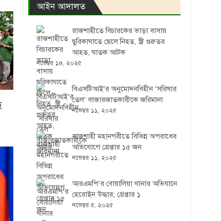
আইন আদালত
রাজশাহীতে বিচারকের ভাড়া বাসায়
ছুরিকাঘাতে ছেলে নিহত, স্ত্রী গুরুতর
আহত, ঘাতক আটক
নভেম্বর ১৪, ২০২৫
বিএসটিআই’র অনুমোদনবিহীন ‘সরিষার
তেল’ বাজারজাতকারীকে জরিমানা
ে
নভেম্বর ১১, ২০২৫
রাজশাহী মহানগরীতে বিভিন্ন অপরাধের
অভিযোগে গ্রেপ্তার ১৫ জন
নভেম্বর ১১, ২০২৫
আরএমপি’র বোয়ালিয়া থানার অভিযানে
হেরোইন উদ্ধার; গ্রেপ্তার ১
নভেম্বর ৫, ২০২৫