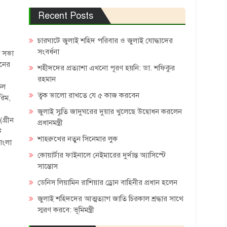
Recent Posts
চারঘাটে জুলাই শহিদ পরিবার ও জুলাই যোদ্ধাদের
সংবর্ধনা
া সভা
ানের
শহীদদের প্রত্যাশা এখনো পূরণ হয়নি: ডা. শফিকুর
রহমান
ুল
ত্বক ভালো রাখতে যে ৫ কাজ করবেন
রিম,
জুলাই স্মৃতি জাদুঘরের দুয়ার খুলেছে উদ্বোধন করলেন
গ্রীন
প্রধানমন্ত্রী
ট
শাহরুখের নতুন সিনেমার লুক
াংলা
কোয়ার্টার ফাইনালে নেইমারের দুর্দান্ত অ্যাসিস্টে
সান্তোস
ডেনিস লিয়ামিন রাশিয়ার ড্রোন বাহিনীর প্রধান হলেন
জুলাই শহিদদের আত্মত্যাগ জাতি চিরকাল শ্রদ্ধার সাথে
স্মরণ করবে: ভূমিমন্ত্রী