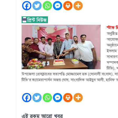
স্টাফ রি
অনুষ্ঠি
আয়োজন
অনুষ্ঠ
ইসলাম 
সাধারণ
সম্পাদক
টিভি), 
উপজেলা প্রেসক্লাবের সভাপতি মোজ্জামেল হক (সোনালী সংবাদ), 
টিভি’র ক্যামেরাপার্সন অজয় ঘোষ, সাংবাদিক আইয়ুব আলী, হানিফ আল
এই রকম আরো খবর