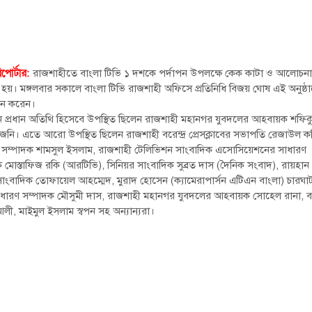
পোর্টার:
রাজশাহীতে বাংলা টিভি ১ দশকে পর্দাপন উপলক্ষে কেক কাটা ও আলোচন
ত হয়। মঙ্গলবার সকালে বাংলা টিভি রাজশাহী অফিসে প্রতিনিধি বিজয় ঘোষ এই অনুষ্ঠ
 করেন।
ানে প্রধান অতিথি হিসেবে উপস্থিত ছিলেন রাজশাহী মহানগর যুবদলের আহবায়ক শফিক
জনি। এতে আরো উপস্থিত ছিলেন রাজশাহী বরেন্দ্র প্রেসক্লাবের সভাপতি রেজাউল ক
 সম্পাদক শামসুল ইসলাম, রাজশাহী টেলিভিশন সাংবাদিক এসোসিয়েশনের সাধারণ
 মোস্তাফিজ রকি (আরটিভি), সিনিয়র সাংবাদিক সুব্রত দাস (দৈনিক সংবাদ), রায়হান (
সাংবাদিক তোফায়েল আহম্মেদ, মুরাদ হোসেন (ক্যামেরাপার্সন এটিএন বাংলা) চারঘা
সাধারণ সম্পাদক মৌসুমী দাস, রাজশাহী মহানগর যুবদলের আহবায়ক সোহেল রানা, ব
ী, মাইমুল ইসলাম স্বপন সহ অন্যান্যরা।