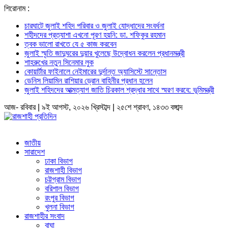
শিরোনাম :
চারঘাটে জুলাই শহিদ পরিবার ও জুলাই যোদ্ধাদের সংবর্ধনা
শহীদদের প্রত্যাশা এখনো পূরণ হয়নি: ডা. শফিকুর রহমান
ত্বক ভালো রাখতে যে ৫ কাজ করবেন
জুলাই স্মৃতি জাদুঘরের দুয়ার খুলেছে উদ্বোধন করলেন প্রধানমন্ত্রী
শাহরুখের নতুন সিনেমার লুক
কোয়ার্টার ফাইনালে নেইমারের দুর্দান্ত অ্যাসিস্টে সান্তোস
ডেনিস লিয়ামিন রাশিয়ার ড্রোন বাহিনীর প্রধান হলেন
জুলাই শহিদদের আত্মত্যাগ জাতি চিরকাল শ্রদ্ধার সাথে স্মরণ করবে: ভূমিমন্ত্রী
আজ- রবিবার | ৯ই আগস্ট, ২০২৬ খ্রিস্টাব্দ | ২৫শে শ্রাবণ, ১৪৩৩ বঙ্গাব্দ
জাতীয়
সারাদেশ
ঢাকা বিভাগ
রাজশাহী বিভাগ
চট্টগ্রাম বিভাগ
বরিশাল বিভাগ
রংপুর বিভাগ
খুলনা বিভাগ
রাজশাহীর সংবাদ
বাঘা