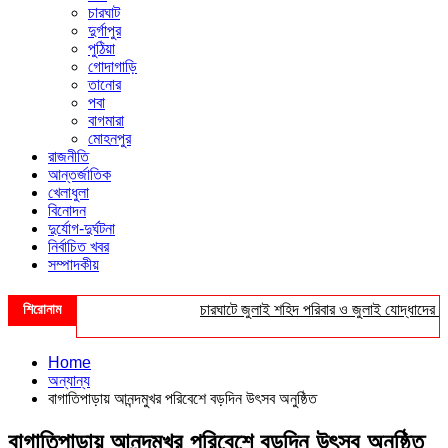
চারঘাট
দুর্গাপুর
পুঠিয়া
গোদাগাড়ি
তানোর
পবা
বাগমারা
মোহনপুর
রাজনীতি
আন্তর্জাতিক
খেলাধুলা
বিনোদন
দুর্যোগ-দুর্ঘটনা
নির্বাচিত খবর
সম্পাদকীয়
শিরোনাম
চারঘাটে জুলাই শহিদ পরিবার ও জুলাই যোদ্ধাদের সংবর্ধ
Home
অন্যান্য
বাগাতিপাড়ায় আনন্দমুখর পরিবেশে বড়দিন উৎসব অনুষ্ঠিত
বাগাতিপাড়ায় আনন্দমুখর পরিবেশে বড়দিন উৎসব অনুষ্ঠিত