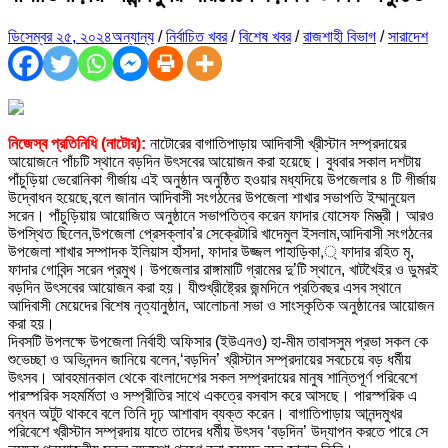
ডিসেম্বর ২৫, ২০২৪
অন্যান্য
/
নির্বাচিত খবর
/
বিশেষ খবর
/
রাজশাহী বিভাগ
/
সারাদেশ
নিজেস্ব প্রতিনিধি (নাটোর):
নাটোরের বাগাতিপাড়ায় আদিবাসী খ্রীস্টান সম্প্রদায়ের
আয়োজনে পাঁচটি স্থানে বড়দিন উৎসবের আয়োজন করা হয়েছে। বুধবার সকাল দশটায়
পাঁচুড়িয়া ভেরোনিকা গীর্জায় এই অনুষ্ঠান অনুষ্ঠিত হওয়ার মধ্যদিয়ে উপজেলার ৪ টি গীর্জায়
উদ্বোধন হয়েছে,বলে জানান আদিবাসী সংগঠনের উপজেলা শাখার সভাপতি ইম্মানুয়েল
সরেন। পাঁচুড়িয়ায় আয়োজিত অনুষ্ঠানে সভাপতিত্ব করেন ফাদার যোসেফ মিস্ত্রী। আরও
উপস্থিত ছিলেন,উপজেলা প্রেসক্লাব’র সেক্রেটারি খাদেমুল ইসলাম,আদিবাসী সংগঠনের
উপজেলা শাখার সম্পাদক ইলিয়াস হাঁসদা, ফাদার উজ্জল পাহাড়িকা,্ ফাদার রহিত মৃ,
ফাদার গোবিন্দ সরেন প্রমুখ। উপজেলার রাঙ্গামাটি গ্রামের দু’টি স্থানে, খাটখৈইর ও ডুমরই
বড়দিন উৎসবের আয়োজন করা হয়। যীশুখ্রীষ্ট্রের জন্মদিনে প্রতিবছর এসব স্থানে
আদিবাসী মেয়েদের বিশেষ নৃত্যানুষ্ঠান, আলোচনা সভা ও সাংস্কৃতিক অনুষ্ঠানের আয়োজন
করা হয়।
দিবসটি উপলক্ষে উপজেলা নির্বাহী অফিসার (ইউএনও) হা-মীম তাবাসসুম প্রভা সকল কে
শুভেচ্ছা ও অভিনন্দন জানিয়ে বলেন,‘বড়দিন’ খ্রীস্টান সম্প্রদায়ের সবচেয়ে বড় ধর্মীয়
উৎসব। আবহমানকাল থেকে বাংলাদেশের সকল সম্প্রদায়ের মানুষ শান্তিপূর্ণ পরিবেশে
পারস্পরিক সহমর্মিতা ও সম্প্রীতির সাথে একত্রে বসবাস করে আসছে। পারস্পরিক এ
বন্ধন অটুট থাকবে বলে তিনি দৃঢ় আশাবাদ ব্যক্ত করেন। বাগাতিপাড়ায় আনন্দমুখর
পরিবেশে খ্রীস্টান সম্প্রদায় যাতে তাদের ধর্মীয় উৎসব ‘বড়দিন’ উদ্যাপন করতে পারে সে