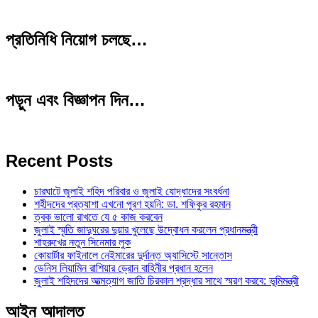
প্রতিনিধি নিয়োগ চলছে…
পড়ুন এবং বিজ্ঞাপন দিন…
Recent Posts
চারঘাটে জুলাই শহিদ পরিবার ও জুলাই যোদ্ধাদের সংবর্ধনা
শহীদদের প্রত্যাশা এখনো পূরণ হয়নি: ডা. শফিকুর রহমান
ত্বক ভালো রাখতে যে ৫ কাজ করবেন
জুলাই স্মৃতি জাদুঘরের দুয়ার খুলেছে উদ্বোধন করলেন প্রধানমন্ত্রী
শাহরুখের নতুন সিনেমার লুক
কোয়ার্টার ফাইনালে নেইমারের দুর্দান্ত অ্যাসিস্টে সান্তোস
ডেনিস লিয়ামিন রাশিয়ার ড্রোন বাহিনীর প্রধান হলেন
জুলাই শহিদদের আত্মত্যাগ জাতি চিরকাল শ্রদ্ধার সাথে স্মরণ করবে: ভূমিমন্ত্রী
আইন আদালত