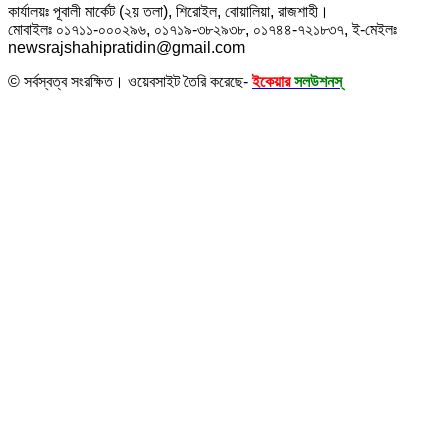
কার্যালয়ঃ পূবালী মার্কেট (২য় তলা), শিরোইল, বোয়ালিয়া, রাজশাহী।
মোবাইলঃ ০১৭১১-০০০২৯৬, ০১৭১৯-৩৮২৯৩৮, ০১৭৪৪-৭২১৮৩৭, ই-মেইলঃ
newsrajshahipratidin@gmail.com
© সর্বস্বত্ব সংরক্ষিত। ওয়েবসাইট তৈরি করেছে-
ইকেয়ার
সলউশনস্