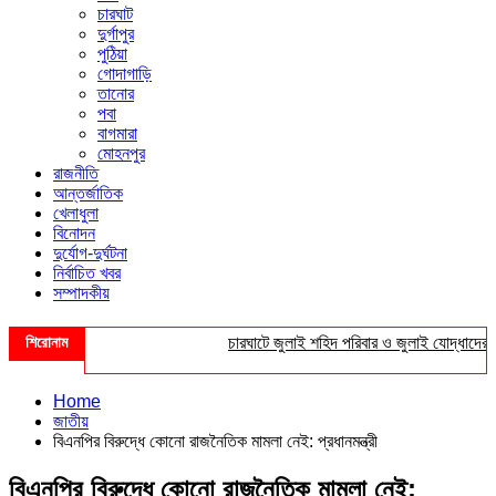
চারঘাট
দুর্গাপুর
পুঠিয়া
গোদাগাড়ি
তানোর
পবা
বাগমারা
মোহনপুর
রাজনীতি
আন্তর্জাতিক
খেলাধুলা
বিনোদন
দুর্যোগ-দুর্ঘটনা
নির্বাচিত খবর
সম্পাদকীয়
শিরোনাম
চারঘাটে জুলাই শহিদ পরিবার ও জুলাই যোদ্ধাদের সংবর্ধন
Home
জাতীয়
বিএনপির বিরুদ্ধে কোনো রাজনৈতিক মামলা নেই: প্রধানমন্ত্রী
বিএনপির বিরুদ্ধে কোনো রাজনৈতিক মামলা নেই: