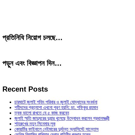
প্রতিনিধি নিয়োগ চলছে…
পড়ুন এবং বিজ্ঞাপন দিন…
Recent Posts
চারঘাটে জুলাই শহিদ পরিবার ও জুলাই যোদ্ধাদের সংবর্ধনা
শহীদদের প্রত্যাশা এখনো পূরণ হয়নি: ডা. শফিকুর রহমান
ত্বক ভালো রাখতে যে ৫ কাজ করবেন
জুলাই স্মৃতি জাদুঘরের দুয়ার খুলেছে উদ্বোধন করলেন প্রধানমন্ত্রী
শাহরুখের নতুন সিনেমার লুক
কোয়ার্টার ফাইনালে নেইমারের দুর্দান্ত অ্যাসিস্টে সান্তোস
ডেনিস লিয়ামিন রাশিয়ার ড্রোন বাহিনীর প্রধান হলেন