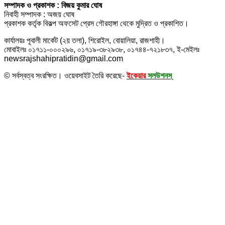
সম্পাদক ও প্রকাশক : বিজয় কুমার ঘোষ
নিবাহী সম্পাদক : অজয় ঘোষ
প্রকাশক কর্তৃক বিকল্প অফসেট প্রেস গৌরহাঙ্গা থেকে মুদ্রিত ও প্রকাশিত।
কার্যালয়ঃ পূবালী মার্কেট (২য় তলা), শিরোইল, বোয়ালিয়া, রাজশাহী।
মোবাইলঃ ০১৭১১-০০০২৯৬, ০১৭১৯-৩৮২৯৩৮, ০১৭৪৪-৭২১৮৩৭, ই-মেইলঃ
newsrajshahipratidin@gmail.com
© সর্বস্বত্ব সংরক্ষিত। ওয়েবসাইট তৈরি করেছে-
ইকেয়ার
সলউশনস্