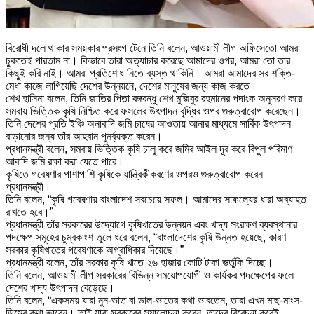
বিরোধী দলে থাকার সময়কার প্রসংগ টেনে তিনি বলেন, আওয়ামী লীগ অফিসেতো আমরা
ঢুকতেই পারতাম না। কিভাবে তারা অত্যাচার করেছে আমাদের ওপর, আমরা তো তার
কিছুই করি নাই। আমরা প্রতিশোধ নিতে ব্যস্ত থাকিনি। আমরা আমাদের সব শক্তি-
মেধা কাজে লাগিয়েছি দেশের উন্নয়নে, দেশের মানুষের জন্য কাজ করতে।
শেখ হাসিনা বলেন, তিনি জাতির পিতা বঙ্গবন্ধু শেখ মুজিবুর রহমানের পদাংক অনুসরণ করে
সমবায় ভিত্তিক কৃষি নিশ্চিত করে ফসলের উৎপাদন বৃদ্ধির ওপর গুরুত্বারোপ করেছেন।
তিনি দেশের প্রতি ইঞ্চি অনাবাদি জমি চাষের আওতায় আনার মাধ্যমে সার্বিক উৎপাদন
বাড়ানোর জন্য তাঁর আহবান পুনর্ব্যক্ত করেন।
প্রধানমন্ত্রী বলেন, সমবায় ভিত্তিক কৃষি চালু করে জমির আইল দূর করে বিপুল পরিমাণ
আবাদি জমি রক্ষা করা যেতে পারে।
কৃষিতে গবেষণার পাশাপাশি কৃষিকে যান্ত্রিকীকরণের ওপরও গুরুত্বারোপ করেন
প্রধানমন্ত্রী।
তিনি বলেন, “কৃষি গবেষণায় বাংলাদেশ সবচেয়ে সফল। আমাদের সাফল্যের ধারা অব্যাহত
রাখতে হবে।”
প্রধানমন্ত্রী তাঁর সরকারের উদ্যোগে কৃষিখাতের উন্নয়ন এবং খাদ্য সংরক্ষণ ব্যবস্থানার
পদক্ষেপ সমূহের চুম্বকাংশ তুলে ধরে বলেন, “বাংলাদেশের কৃষি উন্নত হয়েছে, কারণ
সরকার কৃষিখাতের গবেষণাকে অগ্রাধিকার দিয়েছে।”
প্রধানমন্ত্রী বলেন, তাঁর সরকার কৃষি খাতে ২৬ হাজার কোটি টাকা ভর্তুকি দিচ্ছে।
তিনি বলেন, আওয়ামী লীগ সরকারের বিভিন্ন সময়োপযোগী ও কার্যকর পদক্ষেপের ফলে
দেশের খাদ্য উৎপাদন বেড়েছে।
তিনি বলেন, “একসময় যারা নুন-ভাত বা ডাল-ভাতের কথা ভাবতেন, তারা এখন মাছ-মাংস-
ডিমের কথা ভাবেন। তাই যারা সরকারের সমালোচনা করেন, তাদের বিবেচনা করেই