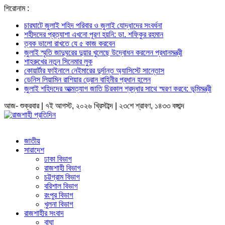
শিরোনাম :
চারঘাটে জুলাই শহিদ পরিবার ও জুলাই যোদ্ধাদের সংবর্ধনা
শহীদদের প্রত্যাশা এখনো পূরণ হয়নি: ডা. শফিকুর রহমান
ত্বক ভালো রাখতে যে ৫ কাজ করবেন
জুলাই স্মৃতি জাদুঘরের দুয়ার খুলেছে উদ্বোধন করলেন প্রধানমন্ত্রী
শাহরুখের নতুন সিনেমার লুক
কোয়ার্টার ফাইনালে নেইমারের দুর্দান্ত অ্যাসিস্টে সান্তোস
ডেনিস লিয়ামিন রাশিয়ার ড্রোন বাহিনীর প্রধান হলেন
জুলাই শহিদদের আত্মত্যাগ জাতি চিরকাল শ্রদ্ধার সাথে স্মরণ করবে: ভূমিমন্ত্রী
আজ- শুক্রবার | ৭ই আগস্ট, ২০২৬ খ্রিস্টাব্দ | ২৩শে শ্রাবণ, ১৪৩৩ বঙ্গাব্দ
জাতীয়
সারাদেশ
ঢাকা বিভাগ
রাজশাহী বিভাগ
চট্টগ্রাম বিভাগ
বরিশাল বিভাগ
রংপুর বিভাগ
খুলনা বিভাগ
রাজশাহীর সংবাদ
বাঘা