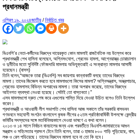
প্রধানমন্ত্রী
এপ্রিল ১৯, ২০২৪
জাতীয়
/
নির্বাচিত খবর
বিএনপি’র নেতা-কর্মীদের বিরুদ্ধে দায়েরকৃত কোন মামলাই রাজনৈতিক নয় উল্লেখ করে
প্রধানমন্ত্রী শেখ হাসিনা বলেছেন, অগ্নিসংযোগ, গ্রেনেড হামলা, আগ্নেয়াস্ত্র চোরাচালান
ও দুর্নীতির মতো সুনির্দিষ্ট ফৌজদারি মামলায় অভিযুক্তরাই এ সংক্রান্ত মামলার আসামী
হয়েছেন। (বাসস)
তিনি বলেন,“আজকে তারা (বিএনপি) সব জায়গায় কান্নাকাটি বলছে তাদের বিরুদ্ধে
মামলা। তাদের জিজ্ঞেস করতে হবে মামলাগুলো কিসের মামলা? অগ্নিসন্ত্রাস, অস্ত্রপাচার,
গ্রেনেড হামলাসহ বিভিন্ন অপরাধের মামলা। তারা অপরাধ করেছে, তাদের বিরুদ্ধে
আইনগত ব্যবস্থা নেওয়া হয়েছে। সেটাই তো বাস্তবতা।”
এসব মামলাগুলো দ্রুত শেষ করে এগুলোর শাস্তি দিয়ে দেওয়া উচিত বলেও তিনি উল্লেখ
করেন।
প্রধানমন্ত্রী ও আওয়ামী লীগ সভাপতি শেখ হাসিনা আজ সকালে তাঁর সরকারি বাসভবন
গণভবনে সহযোগী সংগঠন বাংলাদেশ কৃষক লীগের ৫২তম প্রতিষ্ঠাবার্ষিকী উপলক্ষে কেন্দ্রীয়
কমিটির সদস্যদের সঙ্গে মতবিনিময়কালে দেওয়া ভাষণে এ কথা বলেন।
২০১৩ ও ১৪ সালে নির্বাচন বানচালের জন্য এবং পরবর্তীতে বিএনপি-জামায়াতের আগুন
সন্ত্রাস ও সহিংসতার প্রসংগ টেনে তিনি বলেন, তারা ৩ হাজার ৮০০ গাড়ি পুড়িয়েছে, বাস,
লঞ্চ ও রেল পুড়িয়েছে। তাদের বিরুদ্ধে মামলা হবে না তো কি হবে।