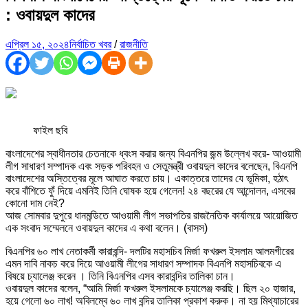
: ওবায়দুল কাদের
এপ্রিল ১৫, ২০২৪
নির্বাচিত খবর
/
রাজনীতি
ফাইল ছবি
বাংলাদেশের স্বাধীনতার চেতনাকে ধ্বংস করার জন্য বিএনপির জন্ম উল্লেখ করে- আওয়ামী
লীগ সাধারণ সম্পাদক এবং সড়ক পরিবহন ও সেতুমন্ত্রী ওবায়দুল কাদের বলেছেন, বিএনপি
বাংলাদেশের অস্তিত্বের মূলে আঘাত করতে চায়। একাত্তরে তাদের যে ভূমিকা, হঠাৎ
করে বাঁশিতে ফুঁ দিয়ে এমনিই তিনি ঘোষক হয়ে গেলেন! ২৪ বছরের যে আন্দোলন, এসবের
কোনো দাম নেই?
আজ সোমবার দুপুরে ধানমন্ডিতে আওয়ামী লীগ সভাপতির রাজনৈতিক কার্যালয়ে আয়োজিত
এক সংবাদ সম্মেলনে ওবায়দুল কাদের এ কথা বলেন। (বাসস)
বিএনপির ৬০ লাখ নেতাকর্মী কারাবন্দি- দলটির মহাসচিব মির্জা ফখরুল ইসলাম আলমগীরের
এমন দাবি নাকচ করে দিয়ে আওয়ামী লীগের সাধারণ সম্পাদক বিএনপি মহাসচিবকে এ
বিষয়ে চ্যালেঞ্জ করেন । তিনি বিএনপির এসব কারাবন্দির তালিকা চান।
ওবায়দুল কাদের বলেন, “আমি মির্জা ফখরুল ইসলামকে চ্যালেঞ্জ করছি। ছিল ২০ হাজার,
হয়ে গেলো ৬০ লাখ! অবিলম্বে ৬০ লাখ বন্দির তালিকা প্রকাশ করুক। না হয় মিথ্যাচারের