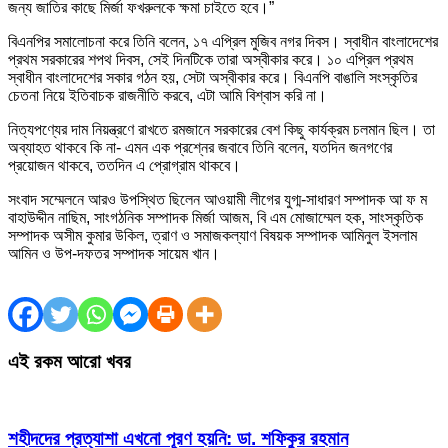
জন্য জাতির কাছে মির্জা ফখরুলকে ক্ষমা চাইতে হবে।”
বিএনপির সমালোচনা করে তিনি বলেন, ১৭ এপ্রিল মুজিব নগর দিবস। স্বাধীন বাংলাদেশের
প্রথম সরকারের শপথ দিবস, সেই দিনটিকে তারা অস্বীকার করে। ১০ এপ্রিল প্রথম
স্বাধীন বাংলাদেশের সকার গঠন হয়, সেটা অস্বীকার করে। বিএনপি বাঙালি সংস্কৃতির
চেতনা নিয়ে ইতিবাচক রাজনীতি করবে, এটা আমি বিশ্বাস করি না।
নিত্যপণ্যের দাম নিয়ন্ত্রণে রাখতে রমজানে সরকারের বেশ কিছু কার্যক্রম চলমান ছিল। তা
অব্যাহত থাকবে কি না- এমন এক প্রশ্নের জবাবে তিনি বলেন, যতদিন জনগণের
প্রয়োজন থাকবে, ততদিন এ প্রোগ্রাম থাকবে।
সংবাদ সম্মেলনে আরও উপস্থিত ছিলেন আওয়ামী লীগের যুগ্ম-সাধারণ সম্পাদক আ ফ ম
বাহাউদ্দীন নাছিম, সাংগঠনিক সম্পাদক মির্জা আজম, বি এম মোজাম্মেল হক, সাংস্কৃতিক
সম্পাদক অসীম কুমার উকিল, ত্রাণ ও সমাজকল্যাণ বিষয়ক সম্পাদক আমিনুল ইসলাম
আমিন ও উপ-দফতর সম্পাদক সায়েম খান।
এই রকম আরো খবর
শহীদদের প্রত্যাশা এখনো পূরণ হয়নি: ডা. শফিকুর রহমান