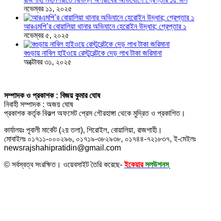
নভেম্বর ১১, ২০২৫
আরএমপি’র বোয়ালিয়া থানার অভিযানে হেরোইন উদ্ধার; গ্রেপ্তার ১
নভেম্বর ৫, ২০২৫
বগুড়ায় নাবিল হাইওয়ে রেস্টুরেন্টকে দেড় লাখ টাকা জরিমানা
অক্টোবর ৩১, ২০২৫
সম্পাদক ও প্রকাশক : বিজয় কুমার ঘোষ
নিবাহী সম্পাদক : অজয় ঘোষ
প্রকাশক কর্তৃক বিকল্প অফসেট প্রেস গৌরহাঙ্গা থেকে মুদ্রিত ও প্রকাশিত।
কার্যালয়ঃ পূবালী মার্কেট (২য় তলা), শিরোইল, বোয়ালিয়া, রাজশাহী।
মোবাইলঃ ০১৭১১-০০০২৯৬, ০১৭১৯-৩৮২৯৩৮, ০১৭৪৪-৭২১৮৩৭, ই-মেইলঃ
newsrajshahipratidin@gmail.com
© সর্বস্বত্ব সংরক্ষিত। ওয়েবসাইট তৈরি করেছে-
ইকেয়ার
সলউশনস্