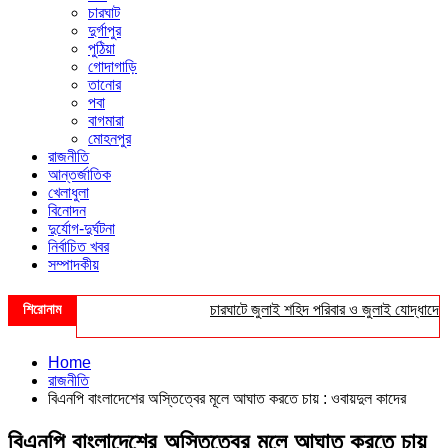
চারঘাট
দুর্গাপুর
পুঠিয়া
গোদাগাড়ি
তানোর
পবা
বাগমারা
মোহনপুর
রাজনীতি
আন্তর্জাতিক
খেলাধুলা
বিনোদন
দুর্যোগ-দুর্ঘটনা
নির্বাচিত খবর
সম্পাদকীয়
শিরোনাম
চারঘাটে জুলাই শহিদ পরিবার ও জুলাই যোদ্ধাদের সংবর্ধ
Home
রাজনীতি
বিএনপি বাংলাদেশের অস্তিত্বের মূলে আঘাত করতে চায় : ওবায়দুল কাদের
বিএনপি বাংলাদেশের অস্তিত্বের মূলে আঘাত করতে চায়