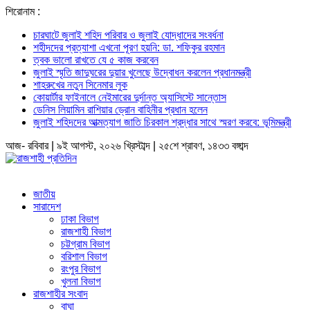
শিরোনাম :
চারঘাটে জুলাই শহিদ পরিবার ও জুলাই যোদ্ধাদের সংবর্ধনা
শহীদদের প্রত্যাশা এখনো পূরণ হয়নি: ডা. শফিকুর রহমান
ত্বক ভালো রাখতে যে ৫ কাজ করবেন
জুলাই স্মৃতি জাদুঘরের দুয়ার খুলেছে উদ্বোধন করলেন প্রধানমন্ত্রী
শাহরুখের নতুন সিনেমার লুক
কোয়ার্টার ফাইনালে নেইমারের দুর্দান্ত অ্যাসিস্টে সান্তোস
ডেনিস লিয়ামিন রাশিয়ার ড্রোন বাহিনীর প্রধান হলেন
জুলাই শহিদদের আত্মত্যাগ জাতি চিরকাল শ্রদ্ধার সাথে স্মরণ করবে: ভূমিমন্ত্রী
আজ- রবিবার | ৯ই আগস্ট, ২০২৬ খ্রিস্টাব্দ | ২৫শে শ্রাবণ, ১৪৩৩ বঙ্গাব্দ
জাতীয়
সারাদেশ
ঢাকা বিভাগ
রাজশাহী বিভাগ
চট্টগ্রাম বিভাগ
বরিশাল বিভাগ
রংপুর বিভাগ
খুলনা বিভাগ
রাজশাহীর সংবাদ
বাঘা