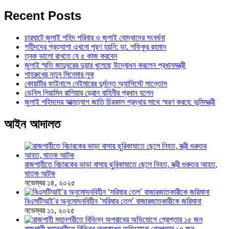
Recent Posts
চারঘাটে জুলাই শহিদ পরিবার ও জুলাই যোদ্ধাদের সংবর্ধনা
শহীদদের প্রত্যাশা এখনো পূরণ হয়নি: ডা. শফিকুর রহমান
ত্বক ভালো রাখতে যে ৫ কাজ করবেন
জুলাই স্মৃতি জাদুঘরের দুয়ার খুলেছে উদ্বোধন করলেন প্রধানমন্ত্রী
শাহরুখের নতুন সিনেমার লুক
কোয়ার্টার ফাইনালে নেইমারের দুর্দান্ত অ্যাসিস্টে সান্তোস
ডেনিস লিয়ামিন রাশিয়ার ড্রোন বাহিনীর প্রধান হলেন
জুলাই শহিদদের আত্মত্যাগ জাতি চিরকাল শ্রদ্ধার সাথে স্মরণ করবে: ভূমিমন্ত্রী
আইন আদালত
রাজশাহীতে বিচারকের ভাড়া বাসায় ছুরিকাঘাতে ছেলে নিহত, স্ত্রী গুরুতর আহত,
ঘাতক আটক
নভেম্বর ১৪, ২০২৫
বিএসটিআই’র অনুমোদনবিহীন ‘সরিষার তেল’ বাজারজাতকারীকে জরিমানা
নভেম্বর ১১, ২০২৫
রাজশাহী মহানগরীতে বিভিন্ন অপরাধের অভিযোগে গ্রেপ্তার ১৫ জন