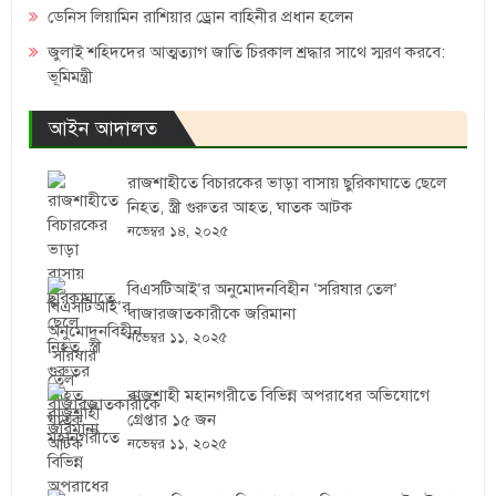
ডেনিস লিয়ামিন রাশিয়ার ড্রোন বাহিনীর প্রধান হলেন
জুলাই শহিদদের আত্মত্যাগ জাতি চিরকাল শ্রদ্ধার সাথে স্মরণ করবে:
ভূমিমন্ত্রী
আইন আদালত
রাজশাহীতে বিচারকের ভাড়া বাসায় ছুরিকাঘাতে ছেলে
নিহত, স্ত্রী গুরুতর আহত, ঘাতক আটক
নভেম্বর ১৪, ২০২৫
বিএসটিআই’র অনুমোদনবিহীন ‘সরিষার তেল’
বাজারজাতকারীকে জরিমানা
নভেম্বর ১১, ২০২৫
রাজশাহী মহানগরীতে বিভিন্ন অপরাধের অভিযোগে
গ্রেপ্তার ১৫ জন
নভেম্বর ১১, ২০২৫