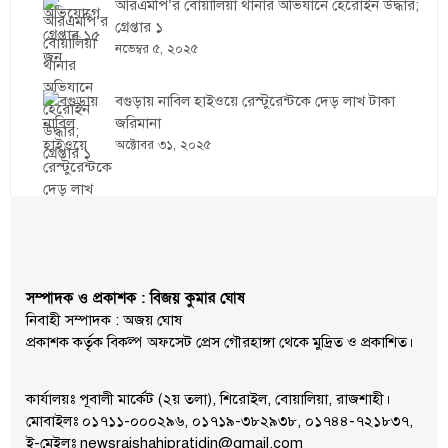
আরএমপি’র বোয়ালিয়া থানার অভিযানে হেরোইন উদ্ধার;
গ্রেপ্তার ১
নভেম্বর ৫, ২০২৫
বগুড়ায় নাবিল হাইওয়ে রেস্টুরেন্টকে দেড় লাখ টাকা
জরিমানা
অক্টোবর ৩১, ২০২৫
সম্পাদক ও প্রকাশক : বিজয় কুমার ঘোষ
নিবাহী সম্পাদক : অজয় ঘোষ
প্রকাশক কর্তৃক বিকল্প অফসেট প্রেস গৌরহাঙ্গা থেকে মুদ্রিত ও প্রকাশিত।
কার্যালয়ঃ পূবালী মার্কেট (২য় তলা), শিরোইল, বোয়ালিয়া, রাজশাহী।
মোবাইলঃ ০১৭১১-০০০২৯৬, ০১৭১৯-৩৮২৯৩৮, ০১৭৪৪-৭২১৮৩৭,
ই-মেইলঃ newsrajshahipratidin@gmail.com