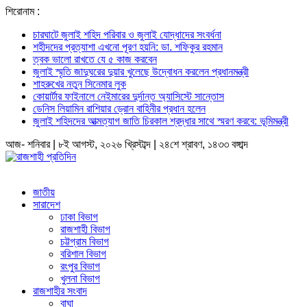
শিরোনাম :
চারঘাটে জুলাই শহিদ পরিবার ও জুলাই যোদ্ধাদের সংবর্ধনা
শহীদদের প্রত্যাশা এখনো পূরণ হয়নি: ডা. শফিকুর রহমান
ত্বক ভালো রাখতে যে ৫ কাজ করবেন
জুলাই স্মৃতি জাদুঘরের দুয়ার খুলেছে উদ্বোধন করলেন প্রধানমন্ত্রী
শাহরুখের নতুন সিনেমার লুক
কোয়ার্টার ফাইনালে নেইমারের দুর্দান্ত অ্যাসিস্টে সান্তোস
ডেনিস লিয়ামিন রাশিয়ার ড্রোন বাহিনীর প্রধান হলেন
জুলাই শহিদদের আত্মত্যাগ জাতি চিরকাল শ্রদ্ধার সাথে স্মরণ করবে: ভূমিমন্ত্রী
আজ- শনিবার | ৮ই আগস্ট, ২০২৬ খ্রিস্টাব্দ | ২৪শে শ্রাবণ, ১৪৩৩ বঙ্গাব্দ
জাতীয়
সারাদেশ
ঢাকা বিভাগ
রাজশাহী বিভাগ
চট্টগ্রাম বিভাগ
বরিশাল বিভাগ
রংপুর বিভাগ
খুলনা বিভাগ
রাজশাহীর সংবাদ
বাঘা