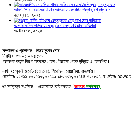
আরএমপি’র বোয়ালিয়া থানার অভিযানে হেরোইন উদ্ধার; গ্রেপ্তার ১
নভেম্বর ৫, ২০২৫
বগুড়ায় নাবিল হাইওয়ে রেস্টুরেন্টকে দেড় লাখ টাকা জরিমানা
অক্টোবর ৩১, ২০২৫
সম্পাদক ও প্রকাশক : বিজয় কুমার ঘোষ
নিবাহী সম্পাদক : অজয় ঘোষ
প্রকাশক কর্তৃক বিকল্প অফসেট প্রেস গৌরহাঙ্গা থেকে মুদ্রিত ও প্রকাশিত।
কার্যালয়ঃ পূবালী মার্কেট (২য় তলা), শিরোইল, বোয়ালিয়া, রাজশাহী।
মোবাইলঃ ০১৭১১-০০০২৯৬, ০১৭১৯-৩৮২৯৩৮, ০১৭৪৪-৭২১৮৩৭, ই-মেইলঃ new
© সর্বস্বত্ব সংরক্ষিত। ওয়েবসাইট তৈরি করেছে-
ইকেয়ার
সলউশনস্