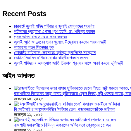
Recent Posts
চারঘাটে জুলাই শহিদ পরিবার ও জুলাই যোদ্ধাদের সংবর্ধনা
শহীদদের প্রত্যাশা এখনো পূরণ হয়নি: ডা. শফিকুর রহমান
ত্বক ভালো রাখতে যে ৫ কাজ করবেন
জুলাই স্মৃতি জাদুঘরের দুয়ার খুলেছে উদ্বোধন করলেন প্রধানমন্ত্রী
শাহরুখের নতুন সিনেমার লুক
কোয়ার্টার ফাইনালে নেইমারের দুর্দান্ত অ্যাসিস্টে সান্তোস
ডেনিস লিয়ামিন রাশিয়ার ড্রোন বাহিনীর প্রধান হলেন
জুলাই শহিদদের আত্মত্যাগ জাতি চিরকাল শ্রদ্ধার সাথে স্মরণ করবে: ভূমিমন্ত্রী
আইন আদালত
রাজশাহীতে বিচারকের ভাড়া বাসায় ছুরিকাঘাতে ছেলে নিহত, স্ত্রী গুরুতর আহত, 
নভেম্বর ১৪, ২০২৫
বিএসটিআই’র অনুমোদনবিহীন ‘সরিষার তেল’ বাজারজাতকারীকে জরিমানা
নভেম্বর ১১, ২০২৫
রাজশাহী মহানগরীতে বিভিন্ন অপরাধের অভিযোগে গ্রেপ্তার ১৫ জন
নভেম্বর ১১, ২০২৫