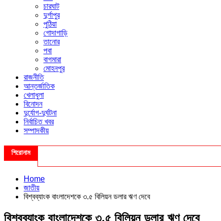
চারঘাট
দুর্গাপুর
পুঠিয়া
গোদাগাড়ি
তানোর
পবা
বাগমারা
মোহনপুর
রাজনীতি
আন্তর্জাতিক
খেলাধুলা
বিনোদন
দুর্যোগ-দুর্ঘটনা
নির্বাচিত খবর
সম্পাদকীয়
শিরোনাম
Home
জাতীয়
বিশ্বব্যাংক বাংলাদেশকে ৩.৫ বিলিয়ন ডলার ঋণ দেবে
বিশ্বব্যাংক বাংলাদেশকে ৩.৫ বিলিয়ন ডলার ঋণ দেবে