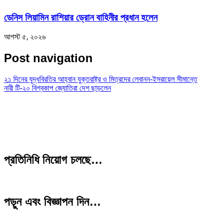
ডেনিস লিয়ামিন রাশিয়ার ড্রোন বাহিনীর প্রধান হলেন
আগস্ট ৫, ২০২৬
Post navigation
২১ দিনের যুদ্ধবিরতির আহ্বান যুক্তরাষ্ট্র ও মিত্রদের লেবানন-ইসরায়েল সীমান্তে
নারী টি-২০ বিশ্বকাপ জ্যোতিরা দেশ ছাড়লেন
প্রতিনিধি নিয়োগ চলছে…
পড়ুন এবং বিজ্ঞাপন দিন…