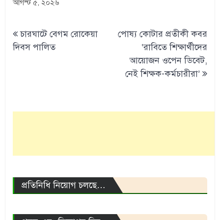
আগস্ট ৫, ২০২৬
Post
চারঘাটে বেগম রোকেয়া
পোষ্য কোটার প্রতীকী কবর
navigation
দিবস পালিত
‘রাবিতে শিক্ষার্থীদের
আয়োজন ওপেন ডিবেট,
নেই শিক্ষক-কর্মচারীরা’
প্রতিনিধি নিয়োগ চলছে…