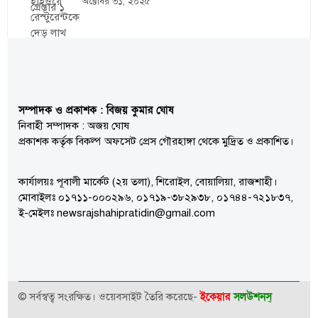
অক্টোবর ৩১, ২০২৫
সম্পাদক ও প্রকাশক : বিজয় কুমার ঘোষ
নিবাহী সম্পাদক : অজয় ঘোষ
প্রকাশক কর্তৃক বিকল্প অফসেট প্রেস গৌরহাঙ্গা থেকে মুদ্রিত ও প্রকাশিত।
কার্যালয়ঃ পূবালী মার্কেট (২য় তলা), শিরোইল, বোয়ালিয়া, রাজশাহী।
মোবাইলঃ ০১৭১১-০০০২৯৬, ০১৭১৯-৩৮২৯৩৮, ০১৭৪৪-৭২১৮৩৭,
ই-মেইলঃ newsrajshahipratidin@gmail.com
ইকেয়ার
সলউশনস্
© সর্বস্বত্ব সংরক্ষিত। ওয়েবসাইট তৈরি করেছে-