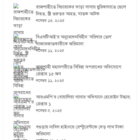
রাজশাহীতে বিচারকের ভাড়া বাসায় ছুরিকাঘাতে ছেলে
নিহত, স্ত্রী গুরুতর আহত, ঘাতক আটক
নভেম্বর ১৪, ২০২৫
বিএসটিআই’র অনুমোদনবিহীন ‘সরিষার তেল’
বাজারজাতকারীকে জরিমানা
নভেম্বর ১১, ২০২৫
রাজশাহী মহানগরীতে বিভিন্ন অপরাধের অভিযোগে
গ্রেপ্তার ১৫ জন
নভেম্বর ১১, ২০২৫
আরএমপি’র বোয়ালিয়া থানার অভিযানে হেরোইন উদ্ধার;
গ্রেপ্তার ১
নভেম্বর ৫, ২০২৫
বগুড়ায় নাবিল হাইওয়ে রেস্টুরেন্টকে দেড় লাখ টাকা
জরিমানা