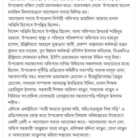
উপজেলা দক্ষিণ গেটে মানববন্ধন করে। মানববন্ধন শেষে উপজেলা মডেল
মসজিদ মিলনায়তনে আলোচনা সভায় মিলিত হয়।
আলোচনা সভায় উপজেলা নির্বাহী অফিসার তাহমিদা আক্তার প্রধান
অতিথি হিসেবে উপস্থিত ছিলেন।
বিষেশ অতিথি হিসেবে উপস্থিত ছিলেন, থানা অফিসার ইনচার্জ শাহিনুর
রহমান, উপজেলা স্বাস্থ্য ও পরিবার পরিকল্পনা অফিসার ডাঃ মাহবুব
হাসান, ইঞ্জিনিয়ার আহম্মদ মুজতবা আলী, প্রকল্প বাস্তবায়ন কর্মকর্তা রতন
কুমার রায় নায়েক, যুব উন্নয়ন কর্মকর্তা রবিউল ইসলাম কবিরাজ, বিএমডিএ
ইঞ্জিয়ার লোকমান হাকিম, ইউপি চেয়ারম্যান আফাজ উদ্দিন পানু মিয়া।
উপজেলা সমাজসেবা অফিসার নাসিম উদ্দিনের সঞ্চালনায় অন্যান্যের মধ্যে
ছিলেন, উপজেলা দূর্নীতি প্রতিরোধ কমিটির সভাপতি অধ্যক্ষ মাসুদ রানা,
সহসভাপতি সহঃ অধ্যাপক তাহাজ্জাদ হোসেন ও বীরমুক্তিযোদ্ধা তৈমুর
হোসেন, সাধারন সম্পাদক আলহাজ্ব ইখতিয়ার উদ্দিন, প্রধান শিক্ষক
তোরিকুল ইসলাম, সহকারী শিক্ষক আরিফা খাতুন, শাহনাজ খাতুন ও
সিনিয়র সাংবাদিক ভোলাহাট প্রেসক্লাবের সহসভাপতি শরিফুল ইসলাম
শরীফ।
এদিকে একইদিনে “নারী কন্যার সুরক্ষা করি, সহিংসতামুক্ত বিশ্ব গড়ি” এ
প্রতিপাদ্যকে কেন্দ্র করে উপজেলা মহিলা বিষয়ক অধিদপ্তরের উদ্দ্যোগে
একটি রেলী ও আলোচনা সভার আয়োজন করে। আলোচনায় অংশ নেন,
অফিস সহকারী আঞ্জুমান আরা খাতুন, প্রশিক্ষক মদিনা খাতুন, রেখা খাতুন
ও আফরোজা খাতুনসহ মহিলা দপ্তরের অন্যান্যরা।