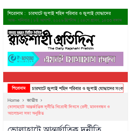
শিরোনাম :
চারঘাটে জুলাই শহিদ পরিবার ও জুলাই যোদ্ধাদের
সংবর্ধনা
আজ- শনিবার | ৮ই আগস্ট, ২০২৬ খ্রিস্টাব্দ | ২৪শে শ্রাবণ, ১৪৩৩ বঙ্গাব্দ
শহীদদের প্রত্যাশা এখনো পূরণ হয়নি: ডা. শফিকুর রহমান
ত্বক ভালো রাখতে যে ৫ কাজ করবেন
জুলাই স্মৃতি জাদুঘরের দুয়ার খুলেছে উদ্বোধন করলেন
প্রধানমন্ত্রী
শাহরুখের নতুন সিনেমার লুক
কোয়ার্টার ফাইনালে নেইমারের দুর্দান্ত অ্যাসিস্টে সান্তোস
ডেনিস লিয়ামিন রাশিয়ার ড্রোন বাহিনীর প্রধান হলেন
জুলাই শহিদদের আত্মত্যাগ জাতি চিরকাল শ্রদ্ধার সাথে
স্মরণ করবে: ভূমিমন্ত্রী
শিরোনাম
চারঘাটে জুলাই শহিদ পরিবার ও জুলাই যোদ্ধাদের সংবর্ধনা
Home
জাতীয়
ভোলাহাটে আন্তর্জাতিক দূর্নীতি বিরোধী দিবসে রেলী, মানববন্ধন ও
আলোচনা সভা অনুষ্ঠিত
ভোলাহাটে আন্তর্জাতিক দূর্নীতি