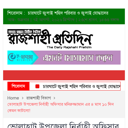
শিরোনাম :
চারঘাটে জুলাই শহিদ পরিবার ও জুলাই যোদ্ধাদের
সংবর্ধনা
আজ- শুক্রবার | ৭ই আগস্ট, ২০২৬ খ্রিস্টাব্দ | ২৩শে শ্রাবণ, ১৪৩৩ বঙ্গাব্দ
শহীদদের প্রত্যাশা এখনো পূরণ হয়নি: ডা. শফিকুর রহমান
ত্বক ভালো রাখতে যে ৫ কাজ করবেন
জুলাই স্মৃতি জাদুঘরের দুয়ার খুলেছে উদ্বোধন করলেন
প্রধানমন্ত্রী
শাহরুখের নতুন সিনেমার লুক
কোয়ার্টার ফাইনালে নেইমারের দুর্দান্ত অ্যাসিস্টে সান্তোস
ডেনিস লিয়ামিন রাশিয়ার ড্রোন বাহিনীর প্রধান হলেন
জুলাই শহিদদের আত্মত্যাগ জাতি চিরকাল শ্রদ্ধার সাথে
স্মরণ করবে: ভূমিমন্ত্রী
শিরোনাম
চারঘাটে জুলাই শহিদ পরিবার ও জুলাই যোদ্ধাদের সংবর্ধনা
Home
রাজশাহী বিভাগ
ভোলাহাট উপজেলা নির্বাহী অফিসার মনিরুজ্জামান এর ৪ মাস ১০ দিন
কেমন কাটলো!
ভোলাহাট উপজেলা নির্বাহী অফিসার