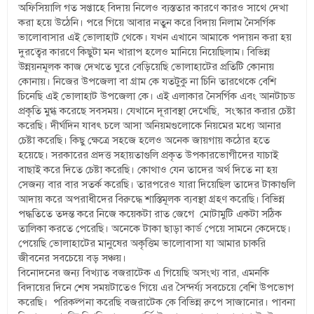
অফিসিয়ালি গত সপ্তাহে বিদায় নিলেও ব্যস্ততার কারণে কারও সাথে দেখা
করা হয়ে উঠেনি। পরে গিয়ে আবার নতুন করে বিদায় নিলাম নৈসর্গিক
ভালোবাসার এই ভোলাহাট থেকে। যখন এখানে আমাকে পদায়ন করা হয়
দুরত্বের কারণে কিছুটা মন খারাপ হলেও মানিয়ে নিয়েছিলাম। বিভিন্ন
উন্নয়নমূলক কাজ দেখতে ঘুরে বেড়িয়েছি ভোলাহাটের প্রতিটি কোনায়
কোনায়। নিজের উপজেলা বা গ্রাম কে যতটুকু না চিনি তারথেকে বেশি
চিনেছি এই ভোলাহাট উপজেলা কে। এই এলাকার নৈসর্গিক এবং আনটাচড
প্রকৃতি মুগ্ধ করেছে সবসময়। যেখানে দূরাবস্থা দেখেছি, সংস্কার করার চেষ্টা
করেছি। দীর্ঘদিন যাবৎ চলে আসা অনিয়মগুলোকে নিয়মের মধ্যে আনার
চেষ্টা করেছি। কিছু ক্ষেত্রে সহজে হলেও অনেক জায়গায় কঠোর হতে
হয়েছে। সরকারের প্রদত্ত সহায়তাগুলি প্রকৃত উপকারভোগীদের যাচাই
বাছাই করে দিতে চেষ্টা করেছি। কোথাও যেন তাদের অর্থ দিতে না হয়
সেজন্য বার বার সতর্ক করেছি। তারপরেও যারা দিয়েছিল তাদের টাকাগুলি
আদায় করে অপরাধীদের বিরুদ্ধে শাস্তিমূলক ব্যবস্থা গ্রহণ করেছি। বিভিন্ন
পদ্ধতিতে তদন্ত করে নিজে কয়েকটা রাত জেগে মোটামুটি একটা সঠিক
তালিকা কর‍তে পেরেছি। অনেকে টাকা ছাড়া কার্ড পেয়ে সামনে কেদেছে।
পেয়েছি ভোলাহাটের মানুষের অকৃত্তিম ভালোবাসা যা আমার চাকরি
জীবনের সবচেয়ে বড় সঞ্চয়।
বিনোদনের জন্য বিখ্যাত বজরাটেক এ গিয়েছি অসংখ্য বার, এমনকি
বিদায়ের দিনে শেষ সময়টাতেও গিয়ে এর সৈন্দর্য্য সবচেয়ে বেশি উপভোগ
করেছি। পরিকল্পনা করেছি বজরাটেক কে বিভিন্ন রুপে সাজানোর। পাবনা