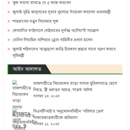
ত্বক ভালো রাখতে যে ৫ কাজ করবেন
জুলাই স্মৃতি জাদুঘরের দুয়ার খুলেছে উদ্বোধন করলেন প্রধানমন্ত্রী
শাহরুখের নতুন সিনেমার লুক
কোয়ার্টার ফাইনালে নেইমারের দুর্দান্ত অ্যাসিস্টে সান্তোস
ডেনিস লিয়ামিন রাশিয়ার ড্রোন বাহিনীর প্রধান হলেন
জুলাই শহিদদের আত্মত্যাগ জাতি চিরকাল শ্রদ্ধার সাথে স্মরণ করবে:
ভূমিমন্ত্রী
আইন আদালত
রাজশাহীতে বিচারকের ভাড়া বাসায় ছুরিকাঘাতে ছেলে
নিহত, স্ত্রী গুরুতর আহত, ঘাতক আটক
নভেম্বর ১৪, ২০২৫
বিএসটিআই’র অনুমোদনবিহীন ‘সরিষার তেল’
বাজারজাতকারীকে জরিমানা
নভেম্বর ১১, ২০২৫