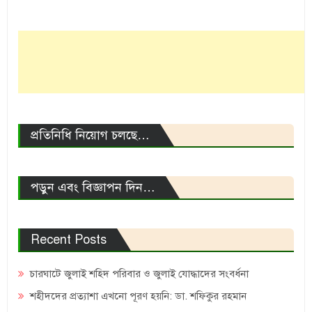
প্রতিনিধি নিয়োগ চলছে…
পড়ুন এবং বিজ্ঞাপন দিন…
Recent Posts
চারঘাটে জুলাই শহিদ পরিবার ও জুলাই যোদ্ধাদের সংবর্ধনা
শহীদদের প্রত্যাশা এখনো পূরণ হয়নি: ডা. শফিকুর রহমান