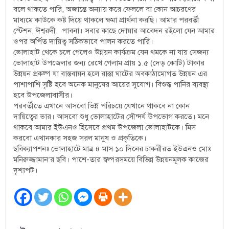
বলে থাকতে পারি, অজান্তে অন্যায় করে ফেললে বা কোন আচরণের
মাধ্যমে কাউকে কষ্ট দিয়ে থাকলে ক্ষমা প্রার্থনা করছি। আমার পরবর্তী
স্টেশন, ঈশ্বরদী, পাবনা। সবার কাছে দোয়ার আবেদন রইলো যেন আমার
ওপর অর্পিত দায়িত্ব সঠিকভাবে পালন করতে পারি।
ভোলাহাট থেকে চলে গেলেও উন্নয়ন কার্যক্রম যেন থমকে না যায় সেজন্য
ভোলাহাট উপজেলার জন্য রেখে গেলাম প্রায় ১.৫ (দেড় কোটি) টাকার
উন্নয়ন প্রকল্প যা বাস্তবায়ন হলে রাস্তা ঘাটের অবকাঠামোগত উন্নয়ন এর
পাশাপাশি সৃষ্টি হবে অনেক মানুষের আয়ের সুযোগ। বিশুদ্ধ পানির ব্যবস্থা
হবে উপজেলাবাসীর।
পরবর্তীতে এখানে আসবো ভিন্ন পরিচয়ে যেখানে থাকবে না কোন
দায়িত্বের ভার। আসবো শুধু ভোলাহাটের সৌন্দর্য উপভোগ কর‍তে। মনে
থাকবে আমার ইউএনও হিসেবে প্রথম উপজেলা ভোলাহাটকে। মিস
করবো এখানকার সহজ সরল মানুষ ও প্রকৃতিকে।
ছবিক্যাপশনঃ ভোলাহাটে মাত্র ৪ মাস ১০ দিনের চাকরীরত ইউএনও মোঃ
মনিরুজ্জামান’র ছবি। পাশে-তার স্বল্পরসময়ে বিভিন্ন উন্নয়নমূলক কাজের
দৃশ্যপট।