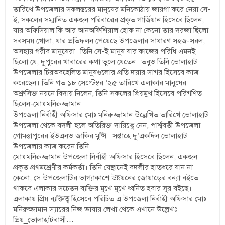
তারিখে উপজেলার সকলস্তরের মানুষের মনিকোঠায় জায়গা করে নেয়া সে-
ই, সকলের সম্মানিত একজন পরিবারের প্রকৃত গার্জিয়ান হিসেবে ছিলেন,
যার অফিসিয়াল কি আর আনঅফিশিয়াল হোক না কেনো তার দরজা ছিলো
সবসময় খোলা, যার প্রতিফলন পেয়েছে উপজেলার সাধারণ সহজ-সরল,
অসহায় গরীব মানুষেরা। তিনি সে-ই মানুষ যার কাজের পরিধি এমনই
ছিলো যে, দুপুরের খাবারের কথা ভুলে যেতেন। তবুও তিনি ভোলাহাট
উপজেলার চিরঅবহেলিত মানুষগুলোর প্রতি দয়ার সাগর হিসেবে কাজ
করেছেন। তিনি গত ১৮ সেপ্টেম্বর ‘২৫ তারিখে এলাকার মানুষের
অশ্রুসিক্ত নয়নে বিদায় নিলেন, তিনি সকলের প্রিয়মুখ হিসেবে পরিগণিত
ছিলেন-মোঃ মনিরুজ্জামান।
উপজেলা নির্বাহী অফিসার মোঃ মনিরুজ্জামান উল্লেখিত তারিখে ভোলাহাট
উপজেলা থেকে বদলী হলে অতিরিক্ত দায়িত্বে নেন, পার্শ্ববর্তী উপজেলা
গোমস্তাপুরের ইউএনও জাকির মুন্সি। সপ্তাহে দু’একদিন ভোলাহাট
উপজেলায় কাজ করেন তিনি।
মোঃ মনিরুজ্জামান উপজেলা নির্বাহী অফিসার হিসেবে ছিলেন, একজন
প্রকৃত প্রথমশ্রেণীর কর্মকর্তা। তিনি যেস্থানেই বদলীর হাতধরে যান না
কেনো, সে উপজেলাটির ভাগ্যাকাশে উন্নয়নের জোয়াড়ের বন্যা বইতে
থাকবে এলাকার সচেতন ব্যক্তির মুখে মুখে ধ্বনিত হবার সুর বইছে।
এলাকায় প্রিয় ব্যক্তিত্ব হিসেবে পরিচিত এ উপজেলা নির্বাহী অফিসার মোঃ
মনিরুজ্জামান স্যারের নিজ ভাষায় লেখা থেকে এখানে উল্লেখঃ
প্রিয়_ভোলাহাটবাসী…