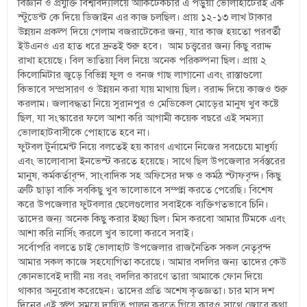
বিজ্ঞান ও প্রযুক্তি বিশ্ববিদ্যালয়ে আর্কিটেকচার এ পড়ুয়া ভোলাহাটেরই এক
স্টুডেন্ট কে দিয়ে ডিজাইন এর কাজ চলছিল। প্রায় ১২-১৩ লাখ টাকার
উন্নয়ন প্রকল্প দিয়ে গেলাম বজরাটেকের জন্য, যার কাজ হয়তো পরবর্তী
ইউএনও এর হাত ধরে দ্রুতই শুরু হবে। আম চত্ত্বরের জন্য কিছু বরাদ্দ
রাখা হয়েছে। বিল ভাতিয়া বিল নিয়ে অনেক পরিকল্পনা ছিল। প্রায় ২
কিলোমিটার জুড়ে বিভিন্ন ফুল ও বনজ গাছ লাগানো এবং রাস্তাগুলো
কিভাবে সম্প্রসারণ ও উন্নয়ন করা যায় মাথায় ছিল। বরাদ্দ দিয়ে কাজও শুরু
করলাম। জলাবদ্ধতা নিয়ে সুরানপুর ও মেডিকেল মোড়ের মানুষ খুব কষ্টে
ছিল, যা সংস্কারের ফলে আশা করি আগামী কয়েক বছরে এই সমস্যা
ভোলাহাটবাসীকে পোহাতে হবে না।
ফুটবল টুর্নামেন্ট নিয়ে বলতেই হয় কারণ এখানে নিজের সবচেয়ে মাধুর্য্য
এবং ভালোবাসা ইনভেস্ট করতে হয়েছে। সাথে ছিল উপজেলার সর্বস্তরের
মানুষ, কর্মকর্তাবৃন্দ, সাংবাদিক সহ অফিসের দক্ষ ও কর্মঠ স্টাফবৃন্দ। কিছু
ত্রুটি ছাড়া বাকি সবকিছু খুব ভালোভাবে সম্পন্ন করতে পেরেছি। বিশেষ
করে উপজেলার ফুটবলার ছেলেগুলোর সবাইকে ব্যক্তিগতভাবে চিনি।
তাদের জন্য অনেক কিছু করার ইচ্ছা ছিল। মিস করবো আমার টিমকে এবং
আশা করি নার্সিং করলে খুব ভালো করবে সবাই।
সর্বোপরি বলতে চাই ভোলাহাট উপজেলার রাজনৈতিক সকল নেতৃবৃন্দ
আমার সকল কাজে সহযোগিতা করেছে। আমার বদলির জন্য তাদের কেউ
কোনভাবেই দায়ী নয় বরং বদলির কারণে তারা আমাকে ফোন দিয়ে
থাকার অনুরোধ করেছেন। তাদের প্রতি অশেষ কৃতজ্ঞতা। চার মাস দশ
দিনের এই স্বল্প সময়ে দায়িত্ব পালন করতে গিয়ে কারও সাথে জোরে কথা