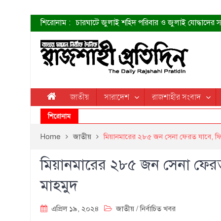
শিরোনাম :
চারঘাটে জুলাই শহিদ পরিবার ও জুলাই যোদ্ধাদের সং
শহীদদের প্রত্যাশা এখনো পূরণ হয়নি: ডা. শফিকুর 
ত্বক ভালো রাখতে যে ৫ কাজ করবেন
জুলাই স্মৃতি জাদুঘরের দুয়ার খুলেছে উদ্বোধন করলেন প
শাহরুখের নতুন সিনেমার লুক
কোয়ার্টার ফাইনালে নেইমারের দুর্দান্ত অ্যাসিস্টে সান্
ডেনিস লিয়ামিন রাশিয়ার ড্রোন বাহিনীর প্রধান হলেন
জাতীয়
সারাদেশ
রাজশাহীর সংবাদ
জুলাই শহিদদের আত্মত্যাগ জাতি চিরকাল শ্রদ্ধার সাথে
শিরোনাম
Home
জাতীয়
মিয়ানমারের ২৮৫ জন সেনা ফেরত যাবে, ফি
মিয়ানমারের ২৮৫ জন সেনা ফেরত
মাহমুদ
এপ্রিল ১৯, ২০২৪
জাতীয়
/
নির্বাচিত খবর