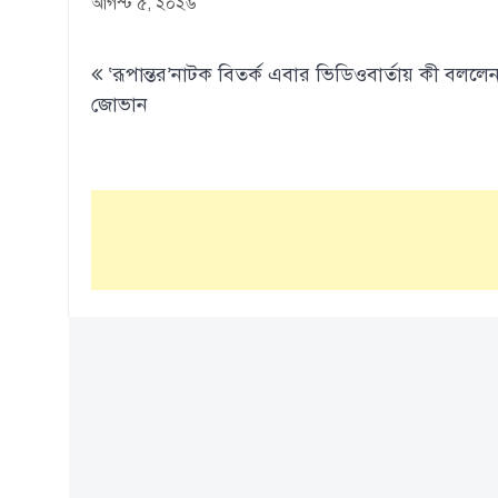
আগস্ট ৫, ২০২৬
Post
‘রূপান্তর’নাটক বিতর্ক এবার ভিডিওবার্তায় কী বললে
navigation
জোভান