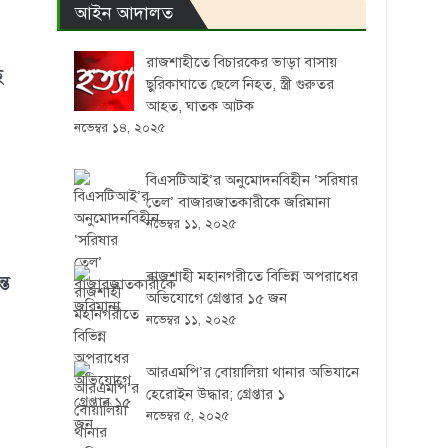
আইন আদালত
রাজশাহীতে বিচারকের ভাড়া বাসায়
ে
ছুরিকাঘাতে ছেলে নিহত, স্ত্রী গুরুতর
আহত, ঘাতক আটক
নভেম্বর ১৪, ২০২৫
বিএসটিআই’র অনুমোদনবিহীন ‘সরিষার
তেল’ বাজারজাতকারীকে জরিমানা
নভেম্বর ১১, ২০২৫
রাজশাহী মহানগরীতে বিভিন্ন অপরাধের
্ত
অভিযোগে গ্রেপ্তার ১৫ জন
নভেম্বর ১১, ২০২৫
আরএমপি’র বোয়ালিয়া থানার অভিযানে
হেরোইন উদ্ধার; গ্রেপ্তার ১
নভেম্বর ৫, ২০২৫