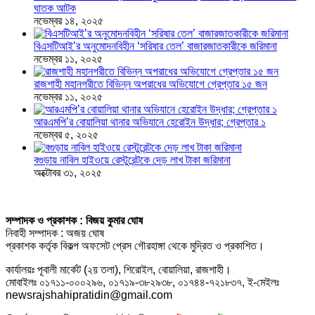
ঘাতক আটক
নভেম্বর ১৪, ২০২৫
বিএসটিআই’র অনুমোদনবিহীন ‘সরিষার তেল’ বাজারজাতকারীকে জরিমানা
নভেম্বর ১১, ২০২৫
রাজশাহী মহানগরীতে বিভিন্ন অপরাধের অভিযোগে গ্রেপ্তার ১৫ জন
নভেম্বর ১১, ২০২৫
আরএমপি’র বোয়ালিয়া থানার অভিযানে হেরোইন উদ্ধার; গ্রেপ্তার ১
নভেম্বর ৫, ২০২৫
বগুড়ায় নাবিল হাইওয়ে রেস্টুরেন্টকে দেড় লাখ টাকা জরিমানা
অক্টোবর ৩১, ২০২৫
সম্পাদক ও প্রকাশক : বিজয় কুমার ঘোষ
নিবাহী সম্পাদক : অজয় ঘোষ
প্রকাশক কর্তৃক বিকল্প অফসেট প্রেস গৌরহাঙ্গা থেকে মুদ্রিত ও প্রকাশিত।
কার্যালয়ঃ পূবালী মার্কেট (২য় তলা), শিরোইল, বোয়ালিয়া, রাজশাহী।
মোবাইলঃ ০১৭১১-০০০২৯৬, ০১৭১৯-৩৮২৯৩৮, ০১৭৪৪-৭২১৮৩৭, ই-মেইলঃ
newsrajshahipratidin@gmail.com