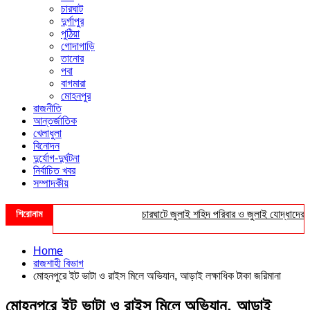
চারঘাট
দুর্গাপুর
পুঠিয়া
গোদাগাড়ি
তানোর
পবা
বাগমারা
মোহনপুর
রাজনীতি
আন্তর্জাতিক
খেলাধুলা
বিনোদন
দুর্যোগ-দুর্ঘটনা
নির্বাচিত খবর
সম্পাদকীয়
শিরোনাম
চারঘাটে জুলাই শহিদ পরিবার ও জুলাই যোদ্ধাদের সংবর্
Home
রাজশাহী বিভাগ
মোহনপুরে ইট ভাটা ও রাইস মিলে অভিযান, আড়াই লক্ষাধিক টাকা জরিমানা
মোহনপুরে ইট ভাটা ও রাইস মিলে অভিযান, আড়াই