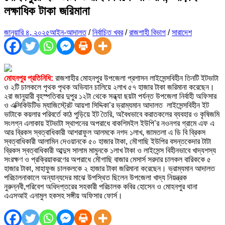
লক্ষাধিক টাকা জরিমানা
জানুয়ারি ৪, ২০২৫
আইন-আদালত
/
নির্বাচিত খবর
/
রাজশাহী বিভাগ
/
সারাদেশ
মোহনপুর প্রতিনিধি:
রাজশাহীর মোহনপুর উপজেলা প্রশাসন লাইসেন্সবিহীন তিনটি ইটভাটা
ও ২টি চালকলে পৃথক পৃথক অভিযান চালিয়ে ২লাখ ৫৭ হাজার টাকা জরিমানা করেছেন।
২রা জানুয়ারী বৃহস্পতিবার দুপুর ১২টা থেকে সন্ধ্যা ছয়টা পর্যন্ত উপজেলা নির্বাহী অফিসার
ও এক্সিকিউটিভ ম্যাজিস্ট্রেট আয়শা সিদ্দিকা’র ভ্রাম্যমান আদালত লাইসেন্সবিহীন ইট
ভাটাকে কয়লার পরিবর্তে কাঠ পুড়িয়ে ইট তৈরি, অবৈধভাবে করাতকলের ব্যবহার ও কৃষিজমি
সংলগ্ন এলাকায় ইটভাটা স্থাপনের অপরাধে বাকশিমইল ইউপি’র নওনগর গ্রামে এফ এ
আর ব্রিকস স্বত্বাধিকারী আশরাফুল আলমকে নগদ ১লাখ, জামতলা এ ডি বি ব্রিকস
স্বত্বাধিকারী আলামিন দেওয়ানকে ৫০ হাজার টাকা, মৌগাছি ইউপির বসন্তকেদার টাটা
ব্রিকস স্বত্বাধিকারী আব্দুস সালাম মামুনকে ১লাখ টাকা ও লাইসেন্স বিহীনভাবে খাদ্যশস্য
সংরক্ষণ ও প্রক্রিয়াকরণের অপরাধে মৌগাছি বাজার মেসার্স সরদার চালকল বারিককে ৫
হাজার টাকা, মাহাফুজ চালকলকে ২ হাজার টাকা জরিমানা করেছেন। ভ্রাম্যমান আদালত
পরিচালনাকালে অন্যান্যদের মাঝে উপস্থিত ছিলেন উপজেলা খাদ্য নিয়ন্ত্রক
নুরুন্নবী,পরিবেশ অধিদপ্তরের সহকারী পরিচালক কবির হোসেন ও মোহনপুর থানা
এএসআই এনামুল হকসহ সঙ্গীয় অফিসার ফোর্স।