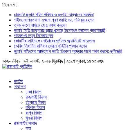
শিরোনাম :
চারঘাটে জুলাই শহিদ পরিবার ও জুলাই যোদ্ধাদের সংবর্ধনা
শহীদদের প্রত্যাশা এখনো পূরণ হয়নি: ডা. শফিকুর রহমান
ত্বক ভালো রাখতে যে ৫ কাজ করবেন
জুলাই স্মৃতি জাদুঘরের দুয়ার খুলেছে উদ্বোধন করলেন প্রধানমন্ত্রী
শাহরুখের নতুন সিনেমার লুক
কোয়ার্টার ফাইনালে নেইমারের দুর্দান্ত অ্যাসিস্টে সান্তোস
ডেনিস লিয়ামিন রাশিয়ার ড্রোন বাহিনীর প্রধান হলেন
জুলাই শহিদদের আত্মত্যাগ জাতি চিরকাল শ্রদ্ধার সাথে স্মরণ করবে: ভূমিমন্ত্রী
আজ- রবিবার | ৯ই আগস্ট, ২০২৬ খ্রিস্টাব্দ | ২৫শে শ্রাবণ, ১৪৩৩ বঙ্গাব্দ
জাতীয়
সারাদেশ
ঢাকা বিভাগ
রাজশাহী বিভাগ
চট্টগ্রাম বিভাগ
বরিশাল বিভাগ
রংপুর বিভাগ
খুলনা বিভাগ
রাজশাহীর সংবাদ
বাঘা