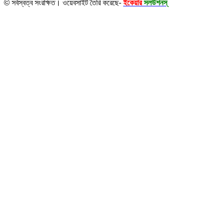
© সর্বস্বত্ব সংরক্ষিত। ওয়েবসাইট তৈরি করেছে-
ইকেয়ার
সলউশনস্