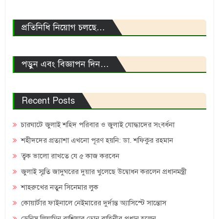
প্রতিনিধি নিয়োগ চলছে…
পড়ুন এবং বিজ্ঞাপন দিন…
Recent Posts
চারঘাটে জুলাই শহিদ পরিবার ও জুলাই যোদ্ধাদের সংবর্ধনা
শহীদদের প্রত্যাশা এখনো পূরণ হয়নি: ডা. শফিকুর রহমান
ত্বক ভালো রাখতে যে ৫ কাজ করবেন
জুলাই স্মৃতি জাদুঘরের দুয়ার খুলেছে উদ্বোধন করলেন প্রধানমন্ত্রী
শাহরুখের নতুন সিনেমার লুক
কোয়ার্টার ফাইনালে নেইমারের দুর্দান্ত অ্যাসিস্টে সান্তোস
ডেনিস লিয়ামিন রাশিয়ার ড্রোন বাহিনীর প্রধান হলেন