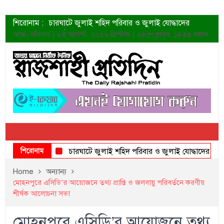
শিরোনাম :
চারঘাটে জুলাই শহিদ পরিবার ও জুলাই যোদ্ধাদের
সংবর্ধনা
আজ- শনিবার | ৮ই আগস্ট, ২০২৬ খ্রিস্টাব্দ | ২৪শে শ্রাবণ, ১৪৩৩ বঙ্গাব্দ
শহীদদের প্রত্যাশা এখনো পূরণ হয়নি: ডা. শফিকুর রহমান
ত্বক ভালো রাখতে যে ৫ কাজ করবেন
জুলাই স্মৃতি জাদুঘরের দুয়ার খুলেছে উদ্বোধন করলেন
প্রধানমন্ত্রী
শাহরুখের নতুন সিনেমার লুক
কোয়ার্টার ফাইনালে নেইমারের দুর্দান্ত অ্যাসিস্টে সান্তোস
ডেনিস লিয়ামিন রাশিয়ার ড্রোন বাহিনীর প্রধান হলেন
জুলাই শহিদদের আত্মত্যাগ জাতি চিরকাল শ্রদ্ধার সাথে
স্মরণ করবে: ভূমিমন্ত্রী
শিরোনাম
চারঘাটে জুলাই শহিদ পরিবার ও জুলাই যোদ্ধাদের সংবর্ধনা
Home
অন্যান্য
মোহনপুরে এসিডি’র আয়োজনে তথ্য প্রাপ্তি ও জলবায়ু পরিবর্তনে করণীয়
শীর্ষক আলোচনা সভা
মোহনপুরে এসিডি’র আয়োজনে তথ্য