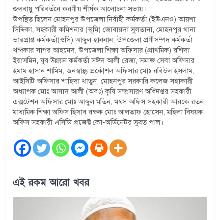
জলবায়ু পরিবর্তনে করণীয় শীর্ষক আলোচনা সভায়।
উপস্থিত ছিলেন মোহনপুর উপজেলা নির্বাহী কর্মকর্তা (ইউএনও) আয়শা
সিদ্দিকা, সহকারী কমিশনার (ভূমি) জোবায়দা সুলতানা, মোহনপুর থানা
ভারপ্রাপ্ত কর্মকর্তা(ওসি) আব্দুল হাননান, উপজেলা প্রণীসম্পদ কর্মকর্তা
খন্দকার সাগর আহমেদ, উপজেলা শিক্ষা অফিসার (প্রাথমিক) রশিদা
ইয়াসমিন, যুব উন্নয়ন কর্মকর্তা সঈদ আলী রেজা, সমাজ সেবা অফিসার
ইমাম হাসান শামিম, জনস্বাস্থ্য প্রকৌশল অফিসার মোঃ রবিউল ইসলাম,
আইসিটি অফিসার শাহিদা খাতুন, মোহনপুর সরকারি কলেজ সহাকারী
অধ্যাপক মোঃ আসাদ আলী (অবঃ) কৃষি সম্প্রসারণ অধিদপ্তর সহকারী
এক্সটেশন অফিসার মোঃ আব্দুল মতিন, মৎস অফিস সহকারী আরকে রতন,
মাধ্যমিক শিক্ষা অফিস হিসাব রক্ষক মোঃ আলতাফ হোসেন, মহিলা বিষয়ক
অফিস সহকারী এসিডি প্রজেক্ট কো-অর্ডিনেটর সুব্রত পাল।
এই রকম আরো খবর