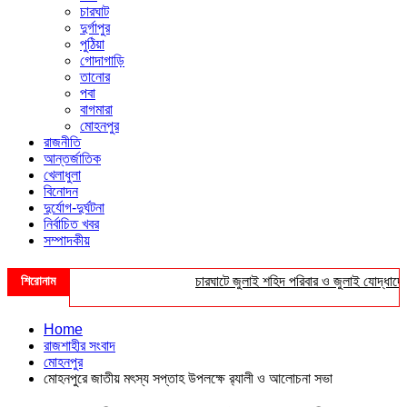
চারঘাট
দুর্গাপুর
পুঠিয়া
গোদাগাড়ি
তানোর
পবা
বাগমারা
মোহনপুর
রাজনীতি
আন্তর্জাতিক
খেলাধুলা
বিনোদন
দুর্যোগ-দুর্ঘটনা
নির্বাচিত খবর
সম্পাদকীয়
শিরোনাম
চারঘাটে জুলাই শহিদ পরিবার ও জুলাই যোদ্ধাদের সংব
Home
রাজশাহীর সংবাদ
মোহনপুর
মোহনপুরে জাতীয় মৎস্য সপ্তাহ উপলক্ষে র‌্যালী ও আলোচনা সভা