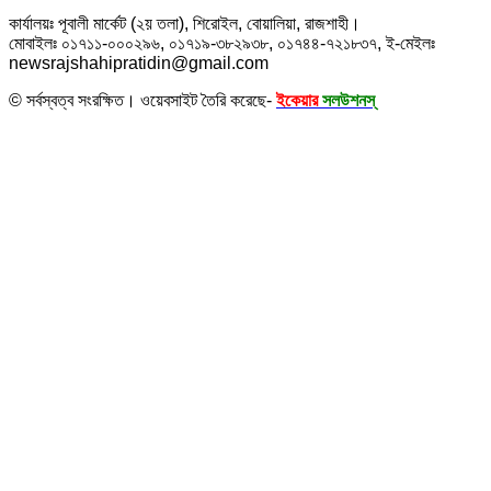
কার্যালয়ঃ পূবালী মার্কেট (২য় তলা), শিরোইল, বোয়ালিয়া, রাজশাহী।
মোবাইলঃ ০১৭১১-০০০২৯৬, ০১৭১৯-৩৮২৯৩৮, ০১৭৪৪-৭২১৮৩৭, ই-মেইলঃ
newsrajshahipratidin@gmail.com
© সর্বস্বত্ব সংরক্ষিত। ওয়েবসাইট তৈরি করেছে-
ইকেয়ার
সলউশনস্