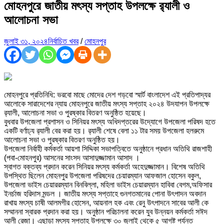
মোহনপুরে জাতীয় মৎস্য সপ্তাহ উপলক্ষে র‌্যালী ও
আলোচনা সভা
জুলাই ৩১, ২০২৪
নির্বাচিত খবর
/
মোহনপুর
মোহনপুরে প্রতিনিধি: ভরবো মাছে মোদের দেশ গড়বো স্মার্ট বাংলাদেশ এই প্রতিপাদ্যর
আলোকে সারাদেশের ন্যায় মোহনপুরে জাতীয় মৎস্য সপ্তাহ ২০২৪ উদযাপন উপলক্ষে
র‌্যালী, আলোচনা সভা ও পুরষ্কার বিতরণ অনুষ্ঠিত হয়েছে।
বুধবার উপজেলা প্রশাসন ও সিনিয়র মৎস্য অধিদপ্তরের উদ্যোগে উপজেলা পরিষদ হতে
একটি বর্ণাঢ্য র‌্যালী বের করা হয়। র‌্যালী শেষে বেলা ১১ টার সময় উপজেলা হলরুমে
আলোচনা সভা ও পুরষ্কার বিতরণ অনুষ্ঠিত হয়।
উপজেলা নির্বাহী কর্মকর্তা আয়শা সিদ্দিকা সভাপত্বিতে অনুষ্ঠানে প্রধান অতিথি রাজশাহী
(পবা-মোহনপুর) আসনের সাংসদ আসাদুজ্জামান আসাদ ।
স্বাগত বক্তব্য প্রদান করেন সিনিয়র মৎস্য কর্মকর্তা অহেদুজ্জামান। বিশেষ অতিথি
উপস্থিত ছিলেন মোহনপুর উপজেলা পরিষদের চেয়ারম্যান আফজাল হোসেন বকুল,
উপজেলা ভাইস চেয়াররম্যান বিনবিল্লা, মহিলা ভাইস চেয়ারম্যান হাবিবা বেগম,অফিসার
ইনর্চাজ হরিদাস মন্ডল । জাতীয় মৎস্য সপ্তাহে গুনগতমানের পোনা উৎপাদন অবদান
রাখায় মৎস্য চাষী আলমগীর হোসেন, আয়নাল হক এবং রেনু উৎপাদনে সাবের আলী কে
সম্মাননা স্বারক প্রদান করা হয়। অনুষ্ঠান পরিচালনা করেন যুব উন্নয়ন কর্মকর্তা সঈদ
আলী রেজা। এছাড়া মৎস্য সপ্তাহ উপলক্ষে ৩০ জুলাই থেকে ৫ আগষ্ট পর্যন্ত