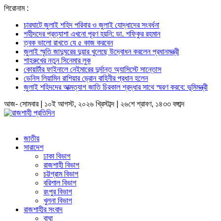
শিরোনাম :
চারঘাটে জুলাই শহিদ পরিবার ও জুলাই যোদ্ধাদের সংবর্ধনা
শহীদদের প্রত্যাশা এখনো পূরণ হয়নি: ডা. শফিকুর রহমান
ত্বক ভালো রাখতে যে ৫ কাজ করবেন
জুলাই স্মৃতি জাদুঘরের দুয়ার খুলেছে উদ্বোধন করলেন প্রধানমন্ত্রী
শাহরুখের নতুন সিনেমার লুক
কোয়ার্টার ফাইনালে নেইমারের দুর্দান্ত অ্যাসিস্টে সান্তোস
ডেনিস লিয়ামিন রাশিয়ার ড্রোন বাহিনীর প্রধান হলেন
জুলাই শহিদদের আত্মত্যাগ জাতি চিরকাল শ্রদ্ধার সাথে স্মরণ করবে: ভূমিমন্ত্রী
আজ- সোমবার | ১০ই আগস্ট, ২০২৬ খ্রিস্টাব্দ | ২৬শে শ্রাবণ, ১৪৩৩ বঙ্গাব্দ
জাতীয়
সারাদেশ
ঢাকা বিভাগ
রাজশাহী বিভাগ
চট্টগ্রাম বিভাগ
বরিশাল বিভাগ
রংপুর বিভাগ
খুলনা বিভাগ
রাজশাহীর সংবাদ
বাঘা