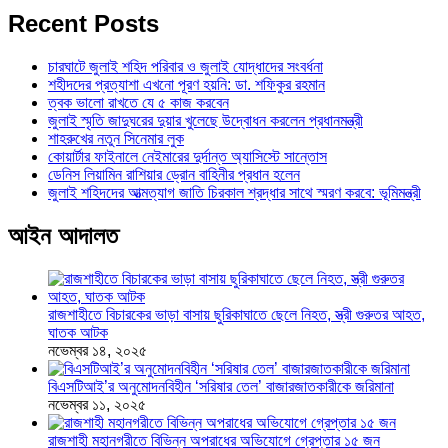
Recent Posts
চারঘাটে জুলাই শহিদ পরিবার ও জুলাই যোদ্ধাদের সংবর্ধনা
শহীদদের প্রত্যাশা এখনো পূরণ হয়নি: ডা. শফিকুর রহমান
ত্বক ভালো রাখতে যে ৫ কাজ করবেন
জুলাই স্মৃতি জাদুঘরের দুয়ার খুলেছে উদ্বোধন করলেন প্রধানমন্ত্রী
শাহরুখের নতুন সিনেমার লুক
কোয়ার্টার ফাইনালে নেইমারের দুর্দান্ত অ্যাসিস্টে সান্তোস
ডেনিস লিয়ামিন রাশিয়ার ড্রোন বাহিনীর প্রধান হলেন
জুলাই শহিদদের আত্মত্যাগ জাতি চিরকাল শ্রদ্ধার সাথে স্মরণ করবে: ভূমিমন্ত্রী
আইন আদালত
রাজশাহীতে বিচারকের ভাড়া বাসায় ছুরিকাঘাতে ছেলে নিহত, স্ত্রী গুরুতর আহত,
ঘাতক আটক
নভেম্বর ১৪, ২০২৫
বিএসটিআই’র অনুমোদনবিহীন ‘সরিষার তেল’ বাজারজাতকারীকে জরিমানা
নভেম্বর ১১, ২০২৫
রাজশাহী মহানগরীতে বিভিন্ন অপরাধের অভিযোগে গ্রেপ্তার ১৫ জন