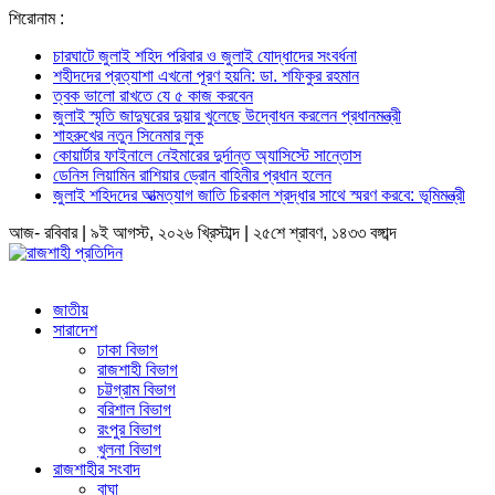
শিরোনাম :
চারঘাটে জুলাই শহিদ পরিবার ও জুলাই যোদ্ধাদের সংবর্ধনা
শহীদদের প্রত্যাশা এখনো পূরণ হয়নি: ডা. শফিকুর রহমান
ত্বক ভালো রাখতে যে ৫ কাজ করবেন
জুলাই স্মৃতি জাদুঘরের দুয়ার খুলেছে উদ্বোধন করলেন প্রধানমন্ত্রী
শাহরুখের নতুন সিনেমার লুক
কোয়ার্টার ফাইনালে নেইমারের দুর্দান্ত অ্যাসিস্টে সান্তোস
ডেনিস লিয়ামিন রাশিয়ার ড্রোন বাহিনীর প্রধান হলেন
জুলাই শহিদদের আত্মত্যাগ জাতি চিরকাল শ্রদ্ধার সাথে স্মরণ করবে: ভূমিমন্ত্রী
আজ- রবিবার | ৯ই আগস্ট, ২০২৬ খ্রিস্টাব্দ | ২৫শে শ্রাবণ, ১৪৩৩ বঙ্গাব্দ
জাতীয়
সারাদেশ
ঢাকা বিভাগ
রাজশাহী বিভাগ
চট্টগ্রাম বিভাগ
বরিশাল বিভাগ
রংপুর বিভাগ
খুলনা বিভাগ
রাজশাহীর সংবাদ
বাঘা