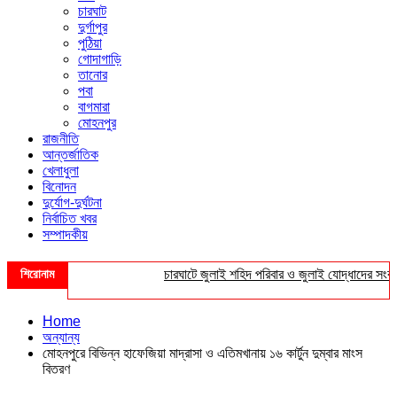
চারঘাট
দুর্গাপুর
পুঠিয়া
গোদাগাড়ি
তানোর
পবা
বাগমারা
মোহনপুর
রাজনীতি
আন্তর্জাতিক
খেলাধুলা
বিনোদন
দুর্যোগ-দুর্ঘটনা
নির্বাচিত খবর
সম্পাদকীয়
শিরোনাম
চারঘাটে জুলাই শহিদ পরিবার ও জুলাই যোদ্ধাদের সংবর্ধনা
Home
অন্যান্য
মোহনপুরে বিভিন্ন হাফেজিয়া মাদ্রাসা ও এতিমখানায় ১৬ কার্টুন দুম্বার মাংস
বিতরণ