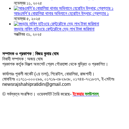
নভেম্বর ১১, ২০২৫
আরএমপি’র বোয়ালিয়া থানার অভিযানে হেরোইন উদ্ধার; গ্রেপ্তার ১
নভেম্বর ৫, ২০২৫
বগুড়ায় নাবিল হাইওয়ে রেস্টুরেন্টকে দেড় লাখ টাকা জরিমানা
অক্টোবর ৩১, ২০২৫
সম্পাদক ও প্রকাশক : বিজয় কুমার ঘোষ
নিবাহী সম্পাদক : অজয় ঘোষ
প্রকাশক কর্তৃক বিকল্প অফসেট প্রেস গৌরহাঙ্গা থেকে মুদ্রিত ও প্রকাশিত।
কার্যালয়ঃ পূবালী মার্কেট (২য় তলা), শিরোইল, বোয়ালিয়া, রাজশাহী।
মোবাইলঃ ০১৭১১-০০০২৯৬, ০১৭১৯-৩৮২৯৩৮, ০১৭৪৪-৭২১৮৩৭, ই-মেইলঃ
newsrajshahipratidin@gmail.com
© সর্বস্বত্ব সংরক্ষিত। ওয়েবসাইট তৈরি করেছে-
ইকেয়ার
সলউশনস্