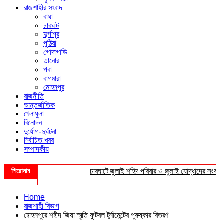
রাজশাহীর সংবাদ
বাঘা
চারঘাট
দুর্গাপুর
পুঠিয়া
গোদাগাড়ি
তানোর
পবা
বাগমারা
মোহনপুর
রাজনীতি
আন্তর্জাতিক
খেলাধুলা
বিনোদন
দুর্যোগ-দুর্ঘটনা
নির্বাচিত খবর
সম্পাদকীয়
শিরোনাম
চারঘাটে জুলাই শহিদ পরিবার ও জুলাই যোদ্ধাদের সংবর্ধনা
Home
রাজশাহী বিভাগ
মোহনপুরে শহীদ জিয়া স্মৃতি ফুটবল টুর্নামেন্টের পুরুষ্কার বিতরণ