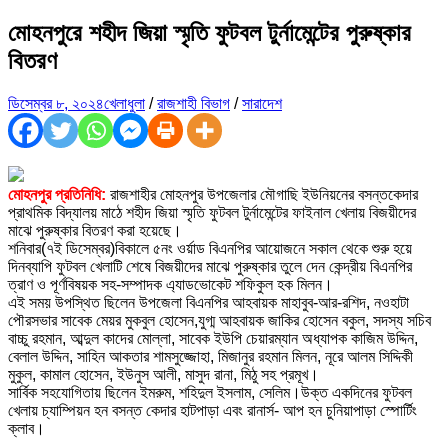
মোহনপুরে শহীদ জিয়া স্মৃতি ফুটবল টুর্নামেন্টের পুরুষ্কার
বিতরণ
ডিসেম্বর ৮, ২০২৪
খেলাধুলা
/
রাজশাহী বিভাগ
/
সারাদেশ
মোহনপুর প্রতিনিধি:
রাজশাহীর মোহনপুর উপজেলার মৌগাছি ইউনিয়নের বসন্তকেদার
প্রাথমিক বিদ্যালয় মাঠে শহীদ জিয়া স্মৃতি ফুটবল টুর্নামেন্টের ফাইনাল খেলায় বিজয়ীদের
মাঝে পুরুষ্কার বিতরণ করা হয়েছে।
শনিবার(৭ই ডিসেম্বর)বিকালে ৫নং ওর্য়াড বিএনপির আয়োজনে সকাল থেকে শুরু হয়ে
দিনব্যাপি ফুটবল খেলাটি শেষে বিজয়ীদের মাঝে পুরুষ্কার তুলে দেন কেন্দ্রীয় বিএনপির
ত্রাণ ও পূর্ণবিষয়ক সহ-সম্পাদক এ্যাডভোকেট শফিকুল হক মিলন।
এই সময় উপস্থিত ছিলেন উপজেলা বিএনপির আহবায়ক মাহাবুব-আর-রশিদ, নওহাটা
পৌরসভার সাবেক মেয়র মুকবুল হোসেন,যুগ্ম আহবায়ক জাকির হোসেন বকুল, সদস্য সচিব
বাচ্চু রহমান, আব্দুল কাদের মোল্লা, সাবেক ইউপি চেয়ারম্যান অধ্যাপক কাজিম উদ্দিন,
বেলাল উদ্দিন, সাহিন আকতার শামসুজ্জোহা, মিজানুর রহমান মিলন, নূরে আলম সিদ্দিকী
মুকুল, কামাল হোসেন, ইউনুস আলী, মাসুদ রানা, মিঠু সহ প্রমূখ।
সার্বিক সহযোগিতায় ছিলেন ইমরুম, শহিদুল ইসলাম, সেলিম।উক্ত একদিনের ফুটবল
খেলায় চ্যাম্পিয়ন হন বসন্ত কেদার হাটপাড়া এবং রানার্স- আপ হন চুনিয়াপাড়া স্পোর্টিং
ক্লাব।