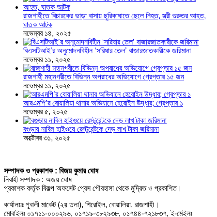
রাজশাহীতে বিচারকের ভাড়া বাসায় ছুরিকাঘাতে ছেলে নিহত, স্ত্রী গুরুতর আহত,
ঘাতক আটক
নভেম্বর ১৪, ২০২৫
বিএসটিআই’র অনুমোদনবিহীন ‘সরিষার তেল’ বাজারজাতকারীকে জরিমানা
নভেম্বর ১১, ২০২৫
রাজশাহী মহানগরীতে বিভিন্ন অপরাধের অভিযোগে গ্রেপ্তার ১৫ জন
নভেম্বর ১১, ২০২৫
আরএমপি’র বোয়ালিয়া থানার অভিযানে হেরোইন উদ্ধার; গ্রেপ্তার ১
নভেম্বর ৫, ২০২৫
বগুড়ায় নাবিল হাইওয়ে রেস্টুরেন্টকে দেড় লাখ টাকা জরিমানা
অক্টোবর ৩১, ২০২৫
সম্পাদক ও প্রকাশক : বিজয় কুমার ঘোষ
নিবাহী সম্পাদক : অজয় ঘোষ
প্রকাশক কর্তৃক বিকল্প অফসেট প্রেস গৌরহাঙ্গা থেকে মুদ্রিত ও প্রকাশিত।
কার্যালয়ঃ পূবালী মার্কেট (২য় তলা), শিরোইল, বোয়ালিয়া, রাজশাহী।
মোবাইলঃ ০১৭১১-০০০২৯৬, ০১৭১৯-৩৮২৯৩৮, ০১৭৪৪-৭২১৮৩৭, ই-মেইলঃ