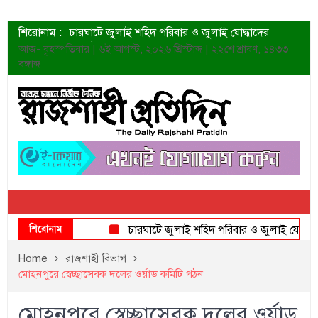
শিরোনাম :
চারঘাটে জুলাই শহিদ পরিবার ও জুলাই যোদ্ধাদের
সংবর্ধনা
আজ- বৃহস্পতিবার | ৬ই আগস্ট, ২০২৬ খ্রিস্টাব্দ | ২২শে শ্রাবণ, ১৪৩৩
শহীদদের প্রত্যাশা এখনো পূরণ হয়নি: ডা. শফিকুর রহমান
বঙ্গাব্দ
ত্বক ভালো রাখতে যে ৫ কাজ করবেন
জুলাই স্মৃতি জাদুঘরের দুয়ার খুলেছে উদ্বোধন করলেন
প্রধানমন্ত্রী
শাহরুখের নতুন সিনেমার লুক
কোয়ার্টার ফাইনালে নেইমারের দুর্দান্ত অ্যাসিস্টে সান্তোস
ডেনিস লিয়ামিন রাশিয়ার ড্রোন বাহিনীর প্রধান হলেন
জুলাই শহিদদের আত্মত্যাগ জাতি চিরকাল শ্রদ্ধার সাথে
স্মরণ করবে: ভূমিমন্ত্রী
শিরোনাম
চারঘাটে জুলাই শহিদ পরিবার ও জুলাই যোদ্ধাদের 
Home
রাজশাহী বিভাগ
মোহনপুরে স্বেচ্ছাসেবক দলের ওর্য়াড কমিটি গঠন
মোহনপুরে স্বেচ্ছাসেবক দলের ওর্য়াড