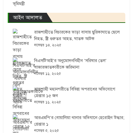
ভূমিমন্ত্রী
আইন আদালত
রাজশাহীতে বিচারকের ভাড়া বাসায় ছুরিকাঘাতে ছেলে
নিহত, স্ত্রী গুরুতর আহত, ঘাতক আটক
নভেম্বর ১৪, ২০২৫
বিএসটিআই’র অনুমোদনবিহীন ‘সরিষার তেল’
বাজারজাতকারীকে জরিমানা
নভেম্বর ১১, ২০২৫
রাজশাহী মহানগরীতে বিভিন্ন অপরাধের অভিযোগে
গ্রেপ্তার ১৫ জন
নভেম্বর ১১, ২০২৫
আরএমপি’র বোয়ালিয়া থানার অভিযানে হেরোইন উদ্ধার;
গ্রেপ্তার ১
নভেম্বর ৫, ২০২৫