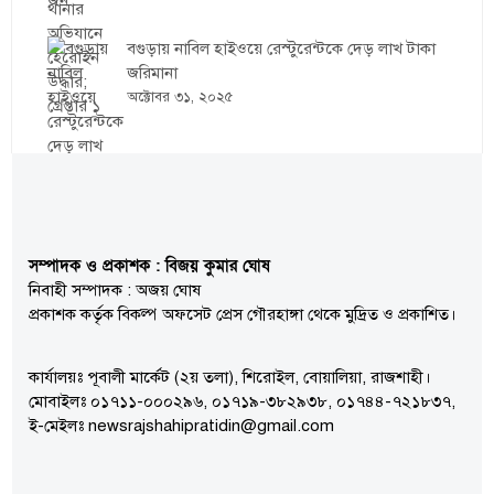
বগুড়ায় নাবিল হাইওয়ে রেস্টুরেন্টকে দেড় লাখ টাকা
জরিমানা
অক্টোবর ৩১, ২০২৫
সম্পাদক ও প্রকাশক : বিজয় কুমার ঘোষ
নিবাহী সম্পাদক : অজয় ঘোষ
প্রকাশক কর্তৃক বিকল্প অফসেট প্রেস গৌরহাঙ্গা থেকে মুদ্রিত ও প্রকাশিত।
কার্যালয়ঃ পূবালী মার্কেট (২য় তলা), শিরোইল, বোয়ালিয়া, রাজশাহী।
মোবাইলঃ ০১৭১১-০০০২৯৬, ০১৭১৯-৩৮২৯৩৮, ০১৭৪৪-৭২১৮৩৭,
ই-মেইলঃ newsrajshahipratidin@gmail.com