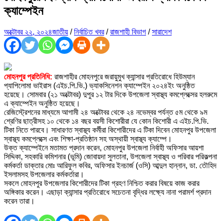
ক্যাম্পেইন
অক্টোবর ২২, ২০২৪
জাতীয়
/
নির্বাচিত খবর
/
রাজশাহী বিভাগ
/
সারাদেশ
মোহনপুর প্রতিনিধি:
রাজশাহীর মোহনপুরে জরায়ুমুখ ক্যান্সার প্রতিরোধে হিউম্যান
প্যাপিলোমা ভাইরাস (এইচ.পি.ভি.) ভ্যাকসিনেশন ক্যাম্পেইন ২০২৪ইং অনুষ্ঠিত
হয়েছে। সোমবার (২১ অক্টোবর) দুপুর ১২ টার দিকে উপজেলা স্বাস্থ্য কমপ্লেক্সের হলরুমে
এ ক্যাম্পেইন অনুষ্ঠিত হয়েছে।
রেজিস্ট্রেশনের মাধ্যমে আগামী ২৪ অক্টোবর থেকে ২৪ নভেম্বর পর্যন্ত ৫ম থেকে ৯ম
শ্রেণির ছাত্রীসহ ১০ থেকে ১৪ বছর বয়সী কিশোরীরা যে কোন কিশোরী এ এইচ.পি.ভি.
টিকা নিতে পারবে। সাধারণত স্বাস্থ্য কর্মীরা কিশোরীদের এ টিকা দিবেন মোহনপুর উপজেলা
স্বাস্থ্য কমপ্লেক্সে এবং শিক্ষা-প্রতিষ্ঠান সহ অস্থায়ী স্বাস্থ্য ক্যাম্পে।
উক্ত ক্যাম্পেইনে মতামত প্রদান করেন, মোহনপুর উপজেলা নির্বাহী অফিসার আয়শা
সিদ্দিকা, সহকারি কমিশনার (ভূমি) জোবায়দা সুলতানা, উপজেলা স্বাস্থ্য ও পরিবার পরিকল্পনা
কর্মকর্তা ডাক্তার মোঃ আরিফুল কবির, অফিসার ইনচার্জ (ওসি) আব্দুল হান্নান, ডা. তৌহিদ
ইসলামসহ উপজেলার কর্মকর্তারা।
সকলে মোহনপুর উপজেলার কিশোরীদের টিকা গ্রহণ নিশ্চিত করার বিষয়ে কাজ করার
অঙ্গিকার করেন। এছাড়া ক্যান্সার প্রতিরোধে সচেতনা বৃদ্ধির লক্ষ্যে নানা পরামর্শ প্রদান
করেন তারা।