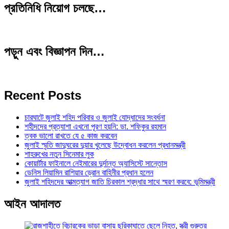
প্রতিনিধি নিয়োগ চলছে…
পড়ুন এবং বিজ্ঞাপন দিন…
Recent Posts
চারঘাটে জুলাই শহিদ পরিবার ও জুলাই যোদ্ধাদের সংবর্ধনা
শহীদদের প্রত্যাশা এখনো পূরণ হয়নি: ডা. শফিকুর রহমান
ত্বক ভালো রাখতে যে ৫ কাজ করবেন
জুলাই স্মৃতি জাদুঘরের দুয়ার খুলেছে উদ্বোধন করলেন প্রধানমন্ত্রী
শাহরুখের নতুন সিনেমার লুক
কোয়ার্টার ফাইনালে নেইমারের দুর্দান্ত অ্যাসিস্টে সান্তোস
ডেনিস লিয়ামিন রাশিয়ার ড্রোন বাহিনীর প্রধান হলেন
জুলাই শহিদদের আত্মত্যাগ জাতি চিরকাল শ্রদ্ধার সাথে স্মরণ করবে: ভূমিমন্ত্রী
আইন আদালত