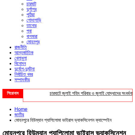
চারঘাট
দুর্গাপুর
পুঠিয়া
গোদাগাড়ি
তানোর
পবা
বাগমারা
মোহনপুর
রাজনীতি
আন্তর্জাতিক
খেলাধুলা
বিনোদন
দুর্যোগ-দুর্ঘটনা
নির্বাচিত খবর
সম্পাদকীয়
শিরোনাম
চারঘাটে জুলাই শহিদ পরিবার ও জুলাই যোদ্ধাদের সংবর্ধনা
Home
জাতীয়
মোহনপুরে হিউম্যান প্যাপিলোমা ভাইরাস ভ্যাকসিনেশন ক্যাম্পেইন
মোহনপুরে হিউম্যান প্যাপিলোমা ভাইরাস ভ্যাকসিনেশন