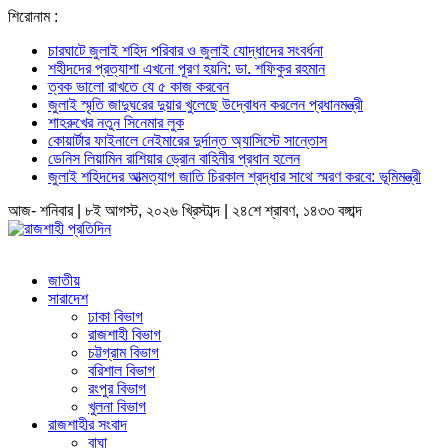
শিরোনাম :
চারঘাটে জুলাই শহিদ পরিবার ও জুলাই যোদ্ধাদের সংবর্ধনা
শহীদদের প্রত্যাশা এখনো পূরণ হয়নি: ডা. শফিকুর রহমান
ত্বক ভালো রাখতে যে ৫ কাজ করবেন
জুলাই স্মৃতি জাদুঘরের দুয়ার খুলেছে উদ্বোধন করলেন প্রধানমন্ত্রী
শাহরুখের নতুন সিনেমার লুক
কোয়ার্টার ফাইনালে নেইমারের দুর্দান্ত অ্যাসিস্টে সান্তোস
ডেনিস লিয়ামিন রাশিয়ার ড্রোন বাহিনীর প্রধান হলেন
জুলাই শহিদদের আত্মত্যাগ জাতি চিরকাল শ্রদ্ধার সাথে স্মরণ করবে: ভূমিমন্ত্রী
আজ- শনিবার | ৮ই আগস্ট, ২০২৬ খ্রিস্টাব্দ | ২৪শে শ্রাবণ, ১৪৩৩ বঙ্গাব্দ
জাতীয়
সারাদেশ
ঢাকা বিভাগ
রাজশাহী বিভাগ
চট্টগ্রাম বিভাগ
বরিশাল বিভাগ
রংপুর বিভাগ
খুলনা বিভাগ
রাজশাহীর সংবাদ
বাঘা