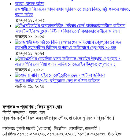
রাজশাহীতে বিচারকের ভাড়া বাসায় ছুরিকাঘাতে ছেলে নিহত, স্ত্রী গুরুতর আহত,
ঘাতক আটক
নভেম্বর ১৪, ২০২৫
বিএসটিআই’র অনুমোদনবিহীন ‘সরিষার তেল’ বাজারজাতকারীকে জরিমানা
নভেম্বর ১১, ২০২৫
রাজশাহী মহানগরীতে বিভিন্ন অপরাধের অভিযোগে গ্রেপ্তার ১৫ জন
নভেম্বর ১১, ২০২৫
আরএমপি’র বোয়ালিয়া থানার অভিযানে হেরোইন উদ্ধার; গ্রেপ্তার ১
নভেম্বর ৫, ২০২৫
বগুড়ায় নাবিল হাইওয়ে রেস্টুরেন্টকে দেড় লাখ টাকা জরিমানা
অক্টোবর ৩১, ২০২৫
সম্পাদক ও প্রকাশক : বিজয় কুমার ঘোষ
নিবাহী সম্পাদক : অজয় ঘোষ
প্রকাশক কর্তৃক বিকল্প অফসেট প্রেস গৌরহাঙ্গা থেকে মুদ্রিত ও প্রকাশিত।
কার্যালয়ঃ পূবালী মার্কেট (২য় তলা), শিরোইল, বোয়ালিয়া, রাজশাহী।
মোবাইলঃ ০১৭১১-০০০২৯৬, ০১৭১৯-৩৮২৯৩৮, ০১৭৪৪-৭২১৮৩৭, ই-মেইলঃ