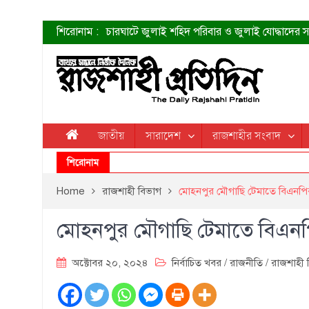
শিরোনাম :
চারঘাটে জুলাই শহিদ পরিবার ও জুলাই যোদ্ধাদের সং
শহীদদের প্রত্যাশা এখনো পূরণ হয়নি: ডা. শফিকুর 
ত্বক ভালো রাখতে যে ৫ কাজ করবেন
জুলাই স্মৃতি জাদুঘরের দুয়ার খুলেছে উদ্বোধন করলেন প
শাহরুখের নতুন সিনেমার লুক
কোয়ার্টার ফাইনালে নেইমারের দুর্দান্ত অ্যাসিস্টে সান্
ডেনিস লিয়ামিন রাশিয়ার ড্রোন বাহিনীর প্রধান হলেন
জাতীয়
সারাদেশ
রাজশাহীর সংবাদ
জুলাই শহিদদের আত্মত্যাগ জাতি চিরকাল শ্রদ্ধার সাথে
শিরোনাম
Home
রাজশাহী বিভাগ
মোহনপুর মৌগাছি টেমাতে বিএনপির
মোহনপুর মৌগাছি টেমাতে বিএনপি
অক্টোবর ২০, ২০২৪
নির্বাচিত খবর
/
রাজনীতি
/
রাজশাহী 