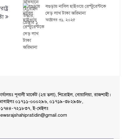
বগুড়ায় নাবিল হাইওয়ে রেস্টুরেন্টকে
ষ্ট্র
দেড় লাখ টাকা জরিমানা
টা
অক্টোবর ৩১, ২০২৫
ার্যালয়ঃ পূবালী মার্কেট (২য় তলা), শিরোইল, বোয়ালিয়া, রাজশাহী।
মোবাইলঃ ০১৭১১-০০০২৯৬, ০১৭১৯-৩৮২৯৩৮,
০১৭৪৪-৭২১৮৩৭, ই-মেইলঃ
ewsrajshahipratidin@gmail.com