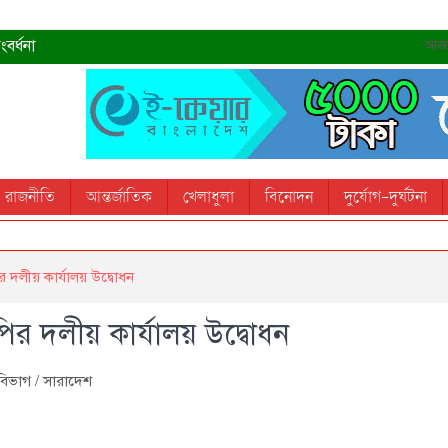
বর্ধনা
আজ- 
রহমান
্রধানমন্ত্রী
তোস
রাজনীতি
আন্তর্জাতিক
খেলাধুলা
বিনোদন
দুর্যোগ-দুর্ঘটনা
 স্মরণ করবে: ভূমিমন্ত্রী
 দলীয় কার্যালয় উদ্বোধন
র দলীয় কার্যালয় উদ্বোধন
বিভাগ
/
সারাদেশ