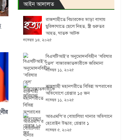
আইন আদালত
রাজশাহীতে বিচারকের ভাড়া বাসায়
ে
ছুরিকাঘাতে ছেলে নিহত, স্ত্রী গুরুতর
আহত, ঘাতক আটক
নভেম্বর ১৪, ২০২৫
বিএসটিআই’র অনুমোদনবিহীন ‘সরিষার
তেল’ বাজারজাতকারীকে জরিমানা
নভেম্বর ১১, ২০২৫
রাজশাহী মহানগরীতে বিভিন্ন অপরাধের
অভিযোগে গ্রেপ্তার ১৫ জন
নভেম্বর ১১, ২০২৫
িনীর
আরএমপি’র বোয়ালিয়া থানার অভিযানে
হেরোইন উদ্ধার; গ্রেপ্তার ১
নভেম্বর ৫, ২০২৫