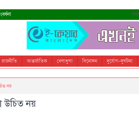
বর্ধনা
আজ- 
রহমান
্রধানমন্ত্রী
তোস
রাজনীতি
আন্তর্জাতিক
খেলাধুলা
বিনোদন
দুর্যোগ-দুর্ঘটনা
 স্মরণ করবে: ভূমিমন্ত্রী
চিত নয়
া উচিত নয়