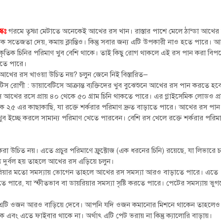
্কঃ
গরমে তৃষ্ণা মেটাতে অনেকেই আখের রস খান। রাস্তার পাশে মেলে ঠান্ডা আখের
িক সতেজতা দেয়, কমায় ক্লান্তিও। কিন্তু সবার জন্য এটি উপকারী নাও হতে পারে। 
রাকৃতিক চিনির পরিমাণ খুব বেশি থাকে। তাই কিছু রোগ থাকলে এই রস পান করা বিপ
তে পারে।
আখের রস খাওয়া উচিত নয়? চলুন জেনে নিই বিস্তারিত—
িস রোগী : ডায়াবেটিসে আক্রান্ত ব্যক্তিদের খুব বুঝেশুনে আখের রস পান করতে হব
স আখের রসে প্রায় ৪০ থেকে ৫০ গ্রাম চিনি থাকতে পারে। এর গ্লাইসেমিক লোডও প্র
ে ২৫ এর কাছাকাছি, যা রক্তে শর্করার পরিমাণ দ্রুত বাড়াতে পারে। আখের রস পান
ব ইচ্ছে করলে সামান্য পরিমাণ খেতে পারবেন। বেশি রস খেলে রক্তে শর্করার পরিম
 উচিত নয়। এতে প্রচুর পরিমাণে ফ্রুক্টোজ (এক ধরনের চিনি) রয়েছে, যা লিভারে চর্
ে দুর্বল হয় তাহলে আখের রস এড়িয়ে চলুন।
 ডায়রিয়ার মতো সমস্যায় ভোগেন তাহলে আখের রস সমস্যা আরও বাড়াতে পারে। এতে
ে পারে, যা স্ফীতভাব বা ডায়রিয়ার সমস্যা সৃষ্টি করতে পারে। পেটের সমস্যায় ভুগ
ো। এটি ওজন আরও বাড়িয়ে দেবে। আপনি যদি ওজন কমানোর মিশনে থাকেন তাহলেও
ে এবং এতে ফাইবার থাকে না। অর্থাৎ এটি পেট ভরায় না কিন্তু ক্যালোরি বাড়ায়।