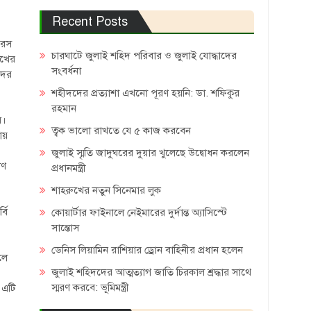
Recent Posts
 রস
চারঘাটে জুলাই শহিদ পরিবার ও জুলাই যোদ্ধাদের
আখের
সংবর্ধনা
দের
শহীদদের প্রত্যাশা এখনো পূরণ হয়নি: ডা. শফিকুর
রহমান
ে।
ত্বক ভালো রাখতে যে ৫ কাজ করবেন
ায়
জুলাই স্মৃতি জাদুঘরের দুয়ার খুলেছে উদ্বোধন করলেন
াণ
প্রধানমন্ত্রী
শাহরুখের নতুন সিনেমার লুক
বি
কোয়ার্টার ফাইনালে নেইমারের দুর্দান্ত অ্যাসিস্টে
সান্তোস
ডেনিস লিয়ামিন রাশিয়ার ড্রোন বাহিনীর প্রধান হলেন
লে
জুলাই শহিদদের আত্মত্যাগ জাতি চিরকাল শ্রদ্ধার সাথে
স্মরণ করবে: ভূমিমন্ত্রী
 এটি