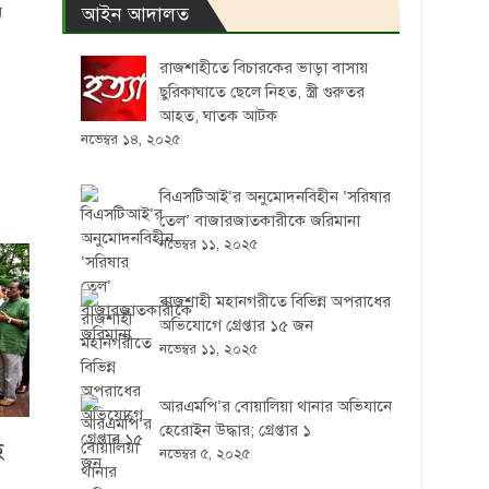
আইন আদালত
ি
রাজশাহীতে বিচারকের ভাড়া বাসায়
ছুরিকাঘাতে ছেলে নিহত, স্ত্রী গুরুতর
আহত, ঘাতক আটক
নভেম্বর ১৪, ২০২৫
বিএসটিআই’র অনুমোদনবিহীন ‘সরিষার
তেল’ বাজারজাতকারীকে জরিমানা
নভেম্বর ১১, ২০২৫
রাজশাহী মহানগরীতে বিভিন্ন অপরাধের
অভিযোগে গ্রেপ্তার ১৫ জন
নভেম্বর ১১, ২০২৫
আরএমপি’র বোয়ালিয়া থানার অভিযানে
হেরোইন উদ্ধার; গ্রেপ্তার ১
ে
নভেম্বর ৫, ২০২৫