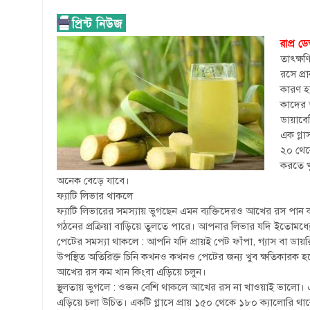
রাপ্র ডেস
তাৎক্ষণ
রসে প্
কারণ হ
কাদের 
ডায়াবেট
এক গ্লা
২০ থেক
করতে খু
অনেক বেড়ে যাবে।
ফ্যাটি লিভার থাকলে
ফ্যাটি লিভারের সমস্যায় ভুগছেন এমন ব্যক্তিদেরও আখের রস পান করা
গঠনের প্রক্রিয়া বাড়িয়ে তুলতে পারে। আপনার লিভার যদি ইতোমধ্য
পেটের সমস্যা থাকলে : আপনি যদি প্রায়ই পেট ফাঁপা, গ্যাস বা
উপস্থিত অতিরিক্ত চিনি কখনও কখনও পেটের জন্য খুব ক্ষতিকারক হত
আখের রস কম খান কিংবা এড়িয়ে চলুন।
স্থূলতায় ভুগলে : ওজন বেশি থাকলে আখের রস না খাওয়াই ভাল
এড়িয়ে চলা উচিত। একটি গ্লাসে প্রায় ১৫০ থেকে ১৮০ ক্যালোরি থাক