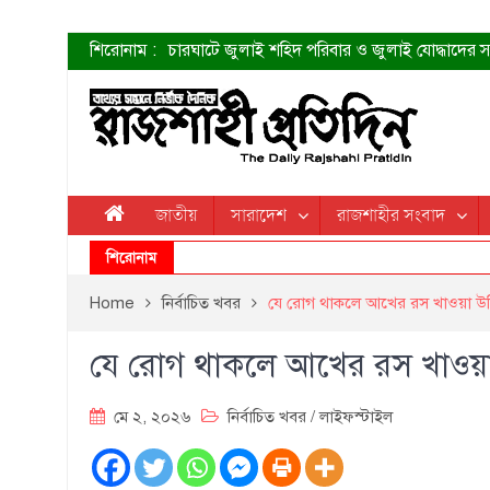
শিরোনাম :
চারঘাটে জুলাই শহিদ পরিবার ও জুলাই যোদ্ধাদের সং
শহীদদের প্রত্যাশা এখনো পূরণ হয়নি: ডা. শফিকুর 
ত্বক ভালো রাখতে যে ৫ কাজ করবেন
জুলাই স্মৃতি জাদুঘরের দুয়ার খুলেছে উদ্বোধন করলেন প
শাহরুখের নতুন সিনেমার লুক
কোয়ার্টার ফাইনালে নেইমারের দুর্দান্ত অ্যাসিস্টে সান্
ডেনিস লিয়ামিন রাশিয়ার ড্রোন বাহিনীর প্রধান হলেন
জাতীয়
সারাদেশ
রাজশাহীর সংবাদ
জুলাই শহিদদের আত্মত্যাগ জাতি চিরকাল শ্রদ্ধার সাথে
শিরোনাম
Home
নির্বাচিত খবর
যে রোগ থাকলে আখের রস খাওয়া উ
যে রোগ থাকলে আখের রস খাওয়
মে ২, ২০২৬
নির্বাচিত খবর
/
লাইফস্টাইল