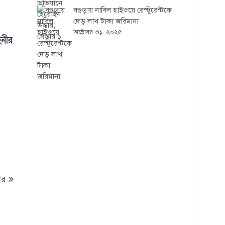
বগুড়ায় নাবিল হাইওয়ে রেস্টুরেন্টকে
দেড় লাখ টাকা জরিমানা
অক্টোবর ৩১, ২০২৫
িনীর
ার