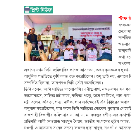
স্টাফ রি
বলেছেন,
ঢেলে স
দার্শনি
শুক্রবা
জন্মবার
কথা বলে
ফখরুল 
এখানে যখন তিনি জমিদারির কাজে আসতেন, তখন কৃষকদের দুঃখ- দুর
আধুনিক পদ্ধতিতে কৃষি কাজ শুরু করেছিলেন। শুধু তাই নয়, এখানে 
সম্পর্কিত ছিল না, তারপরও তিনি সেটা করেছিলেন।
তিনি বলেন, আমি সাহিত্য ভালোবাসি। রবীন্দ্রনাথ, নজরুলসহ সব ধরনে
ভালোবাসে, সাহিত্য চর্চা করে, কবিতা পড়ে, শুনে বা লিখে, গান গা
মন্ত্রী বলেন, কবিতা, গদ্য, নাটক, গান সর্বক্ষেত্রেই রবি ঠাকুরের 
অনুবাদ করেছিলেন, যার ফলে তিনি সাহিত্যে নোবেল পুরস্কার পেয়ে
রাজশাহী বিভাগীয় কমিশনার ড. আ. ন. ম. বজলুর রশীদ-এর সভাপতিত্বে 
প্রতিমন্ত্রী আলী নেওয়াজ মাহমুদ খৈয়ম, জাতীয় সংসদের হুইপ অ্যাড.
নওগাঁ-৩ আসনের সংসদ সদস্য ফজলে হুদা বাবুল, নওগাঁ-৪ আসনের 