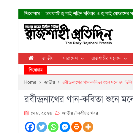
শিরোনাম :
চারঘাটে জুলাই শহিদ পরিবার ও জুলাই যোদ্ধাদের সং
শহীদদের প্রত্যাশা এখনো পূরণ হয়নি: ডা. শফিকুর 
ত্বক ভালো রাখতে যে ৫ কাজ করবেন
জুলাই স্মৃতি জাদুঘরের দুয়ার খুলেছে উদ্বোধন করলেন প
শাহরুখের নতুন সিনেমার লুক
কোয়ার্টার ফাইনালে নেইমারের দুর্দান্ত অ্যাসিস্টে সান্
ডেনিস লিয়ামিন রাশিয়ার ড্রোন বাহিনীর প্রধান হলেন
জাতীয়
সারাদেশ
রাজশাহীর সংবাদ
জুলাই শহিদদের আত্মত্যাগ জাতি চিরকাল শ্রদ্ধার সাথে
শিরোনাম
Home
জাতীয়
রবীন্দ্রনাথের গান-কবিতা শুনে মনে হয় তিনি
রবীন্দ্রনাথের গান-কবিতা শুনে ম
মে ৮, ২০২৬
জাতীয়
/
নির্বাচিত খবর