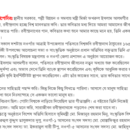
পোর্টারঃ
স্থানীয় সরকার, পল্লী উন্নয়ন ও সমবায় মন্ত্রী মির্জা ফখরুল ইসলাম আলমগীর
 রবীন্দ্রনাথ হচ্ছে বিশ্ব মানবতার কবি। তার কবিতার মধ্য দিয়ে আমরা আমাদের জী
াজাতে পারি। রবীন্দ্রনাথের গান, কবিতার কথা শুনে আমার কাছে মনে হয়, তিনি এক
ক।
র সকাল দশটায় নওগাঁর আত্রাই উপজেলার পতিসরে বিশ্বকবি রবীন্দ্রনাথ ঠাকুরের ১
্ষিকী উপলক্ষ্যে আলোচনা সভা ও সাংস্কৃতিক অনুষ্ঠানে প্রধান অতিথির বক্তৃতায় তিনি 
ন। সংস্কৃতি বিষয়ক মন্ত্রণালয় ও নওগাঁ জেলা প্রশাসন এ অনুষ্ঠান আয়োজন করে।
ইসলাম আলমগীর বলেন, পতিসরে রবীন্দ্রনাথ জীবনের নতুন অধ্যায় শুরু করেছিলেন
্দশা এবং অভাব দেখে তিনি ব্যাংক স্থাপন করেছিলেন এবং কৃষিকে আধুনিক করার জ
তিনি কৃষি ইনস্টিটিউট স্থাপন করেছিলেন। এটা তাঁর কাজের সাথে, তার কবিতার সাথে
র সাহিত্যই পছন্দ করি। কিন্তু নিজে কিছু লিখতে পারিনা। আসলে যে মানুষ সাহিত্য
য় বা শুনে নিঃসন্দেহে সে একজন ভালো মানুষ হয়।
অবাধ বিচরণ ছিল। গোটা বিশ্বকে নাড়িয়ে দিয়েছিল তার গীতাঞ্জলি। এ বইয়ের তিনি নিজেই
ছিলেন। আমি মনে করি, সারাজীবন রবীন্দ্রনাথকে পড়লেও শেষ করা যাবে না।
অনুষ্ঠানে বিশেষ অতিথি হিসাবে ভূমিমন্ত্রী মো. মিজানুর রহমান মিনু, সংস্কৃতিক ব
 রুহুল কুদ্দুস তালুকদার দুলু, নওগাঁ-১ আসনের সংসদ সদস্য মো. মোস্তাফিজুর রহমান
সংসদ সদস্য ডা. ইকরামুল বারী টিপু, নওগাঁ-৫ আসনের সংসদ সদস্য মো. জাহিদু