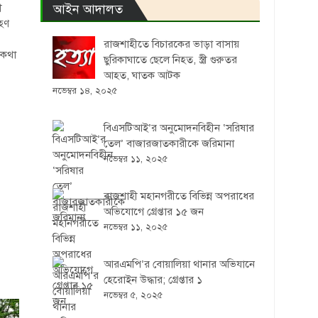
আইন আদালত
ী
রহণ
রাজশাহীতে বিচারকের ভাড়া বাসায়
 কথা
ছুরিকাঘাতে ছেলে নিহত, স্ত্রী গুরুতর
আহত, ঘাতক আটক
নভেম্বর ১৪, ২০২৫
বিএসটিআই’র অনুমোদনবিহীন ‘সরিষার
তেল’ বাজারজাতকারীকে জরিমানা
নভেম্বর ১১, ২০২৫
রাজশাহী মহানগরীতে বিভিন্ন অপরাধের
অভিযোগে গ্রেপ্তার ১৫ জন
নভেম্বর ১১, ২০২৫
আরএমপি’র বোয়ালিয়া থানার অভিযানে
হেরোইন উদ্ধার; গ্রেপ্তার ১
নভেম্বর ৫, ২০২৫