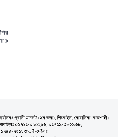
নপির
না
ার্যালয়ঃ পূবালী মার্কেট (২য় তলা), শিরোইল, বোয়ালিয়া, রাজশাহী।
মোবাইলঃ ০১৭১১-০০০২৯৬, ০১৭১৯-৩৮২৯৩৮,
০১৭৪৪-৭২১৮৩৭, ই-মেইলঃ