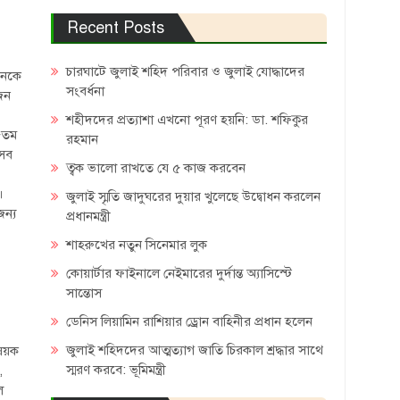
Recent Posts
চারঘাটে জুলাই শহিদ পরিবার ও জুলাই যোদ্ধাদের
বনকে
সংবর্ধনা
জন
শহীদদের প্রত্যাশা এখনো পূরণ হয়নি: ডা. শফিকুর
৬৫তম
রহমান
এসব
ত্বক ভালো রাখতে যে ৫ কাজ করবেন
।
জুলাই স্মৃতি জাদুঘরের দুয়ার খুলেছে উদ্বোধন করলেন
ন্য
প্রধানমন্ত্রী
শাহরুখের নতুন সিনেমার লুক
কোয়ার্টার ফাইনালে নেইমারের দুর্দান্ত অ্যাসিস্টে
সান্তোস
ডেনিস লিয়ামিন রাশিয়ার ড্রোন বাহিনীর প্রধান হলেন
জুলাই শহিদদের আত্মত্যাগ জাতি চিরকাল শ্রদ্ধার সাথে
িষয়ক
স্মরণ করবে: ভূমিমন্ত্রী
,
ল