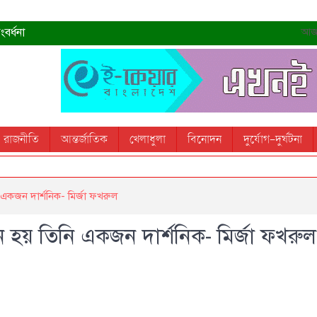
বর্ধনা
আজ- 
রহমান
্রধানমন্ত্রী
তোস
রাজনীতি
আন্তর্জাতিক
খেলাধুলা
বিনোদন
দুর্যোগ-দুর্ঘটনা
 স্মরণ করবে: ভূমিমন্ত্রী
 একজন দার্শনিক- মির্জা ফখরুল
নে হয় তিনি একজন দার্শনিক- মির্জা ফখরুল