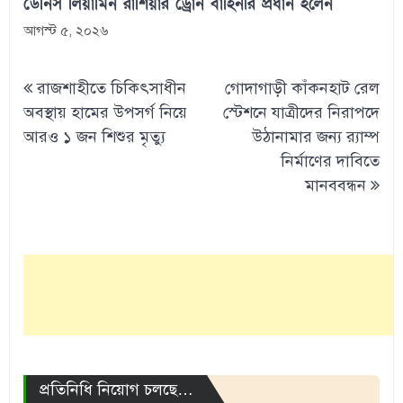
ডেনিস লিয়ামিন রাশিয়ার ড্রোন বাহিনীর প্রধান হলেন
আগস্ট ৫, ২০২৬
Post
রাজশাহীতে চিকিৎসাধীন
গোদাগাড়ী কাঁকনহাট রেল
navigation
অবস্থায় হামের উপসর্গ নিয়ে
স্টেশনে যাত্রীদের নিরাপদে
আরও ১ জন শিশুর মৃত্যু
উঠানামার জন্য র‌্যাম্প
নির্মাণের দাবিতে
মানববন্ধন
প্রতিনিধি নিয়োগ চলছে…