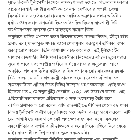
স্মৃতি ক্রিকেট টুর্নামেন্ট’ হিসেবে নামকরণ করা হয়েছে। গতকাল মঙ্গলবার
রাতে রাজশাহী নগরীর একটি কনভেনশন সেন্টারে রাজশাহী জেলা
ক্রিকেটার্স ও সংগঠক ফোরামের আয়োজিত অনুষ্ঠানে প্রধান অতিথি ও
টুর্নামেন্টের প্রধান উপদেষ্টা হিসেবে উপস্থিত ছিলেন রাজশাহী সিটি
কর্পোরেশনের প্রশাসক মোঃ মাহফুজুর রহমান রিটন।
অনুষ্ঠানে রাসিক প্রশাসক তরুণ ক্রিকেটারদের দক্ষতা বিকাশ, ক্রীড়া চর্চার
প্রসার এবং মাদকমুক্ত সমাজ গঠনে খেলাধুলার গুরুত্বপূর্ণ ভূমিকার ওপর
গুরুত্বারোপ করেন। তিনি আশাবাদ ব্যক্ত করেন যে, এই টুর্নামেন্টের
মাধ্যমে রাজশাহীর উদীয়মান ক্রিকেটাররা নিজেদের প্রতিভা তুলে ধরার
সুযোগ পাবে এবং জাতীয় পর্যায়ে এগিয়ে যাওয়ার অনুপ্রেরণা পাবে।
অনুষ্ঠানে প্রধান অতিথির বক্তব্যে রাসিক প্রশাসক মোঃ মাহফুজুর রহমান
রিটন বলেন, মাননীয় প্রধানমন্ত্রী তারেক রহমান দেশের ক্রীড়াঙ্গনকে
সামনের দিকে এগিয়ে নিতে বিভিন্ন উদ্যোগ গ্রহণ করেছেন। এরই অংশ
হিসেবে গত ২ মে নতুন কুঁড়ি স্পোর্টস-২০২৬ এর উদ্বোধন করেন। এই
প্রতিযোগিতার মাধ্যমে প্রতিভাবান ও দক্ষ খেলোয়াড় তৈরি হবে।
রাসিক প্রশাসক আরো বলেন, আমি রাজশাহীতে দীর্ঘদিন থেকে বন্ধ থাকা
বিভিন্ন টুর্নামেন্ট ও লীগ চালুর বিষয়ে প্রয়োজনীয় ব্যবস্থা গ্রহণ করবো। এটি
যেন আগামীতে সচল থাকে সেই পদক্ষেপ গ্রহণ করা হবে। সকলের
সহযোগিতায় রাজশাহীর ক্রীড়াঙ্গনকে সামনের দিকে এগিয়ে নিয়ে যেতে
চাই। রাজশাহীকে বিশ্ব দরবারে তুলে ধরতে চাই।
অনুষ্ঠানে উপস্থিত ছিলেন বিসিবির সাবেক পরিচালক এবং রাজশাহী