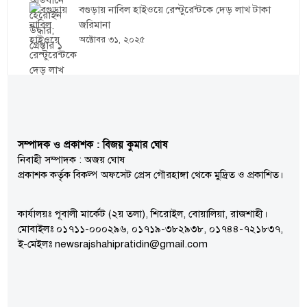
বগুড়ায় নাবিল হাইওয়ে রেস্টুরেন্টকে দেড় লাখ টাকা
জরিমানা
অক্টোবর ৩১, ২০২৫
সম্পাদক ও প্রকাশক : বিজয় কুমার ঘোষ
নিবাহী সম্পাদক : অজয় ঘোষ
প্রকাশক কর্তৃক বিকল্প অফসেট প্রেস গৌরহাঙ্গা থেকে মুদ্রিত ও প্রকাশিত।
কার্যালয়ঃ পূবালী মার্কেট (২য় তলা), শিরোইল, বোয়ালিয়া, রাজশাহী।
মোবাইলঃ ০১৭১১-০০০২৯৬, ০১৭১৯-৩৮২৯৩৮, ০১৭৪৪-৭২১৮৩৭,
ই-মেইলঃ newsrajshahipratidin@gmail.com