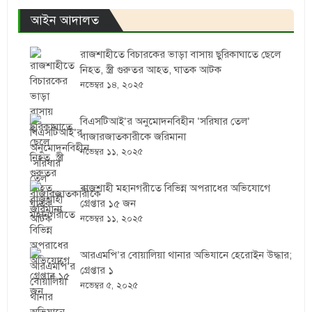
আইন আদালত
রাজশাহীতে বিচারকের ভাড়া বাসায় ছুরিকাঘাতে ছেলে
নিহত, স্ত্রী গুরুতর আহত, ঘাতক আটক
নভেম্বর ১৪, ২০২৫
বিএসটিআই’র অনুমোদনবিহীন ‘সরিষার তেল’
বাজারজাতকারীকে জরিমানা
নভেম্বর ১১, ২০২৫
রাজশাহী মহানগরীতে বিভিন্ন অপরাধের অভিযোগে
গ্রেপ্তার ১৫ জন
নভেম্বর ১১, ২০২৫
আরএমপি’র বোয়ালিয়া থানার অভিযানে হেরোইন উদ্ধার;
গ্রেপ্তার ১
নভেম্বর ৫, ২০২৫