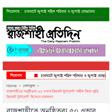
শিরোনাম :
চারঘাটে জুলাই শহিদ পরিবার ও জুলাই যোদ্ধাদের
সংবর্ধনা
আজ- শুক্রবার | ৭ই আগস্ট, ২০২৬ খ্রিস্টাব্দ | ২৩শে শ্রাবণ, ১৪৩৩ বঙ্গাব্দ
শহীদদের প্রত্যাশা এখনো পূরণ হয়নি: ডা. শফিকুর রহমান
ত্বক ভালো রাখতে যে ৫ কাজ করবেন
জুলাই স্মৃতি জাদুঘরের দুয়ার খুলেছে উদ্বোধন করলেন
প্রধানমন্ত্রী
শাহরুখের নতুন সিনেমার লুক
কোয়ার্টার ফাইনালে নেইমারের দুর্দান্ত অ্যাসিস্টে সান্তোস
ডেনিস লিয়ামিন রাশিয়ার ড্রোন বাহিনীর প্রধান হলেন
জুলাই শহিদদের আত্মত্যাগ জাতি চিরকাল শ্রদ্ধার সাথে
স্মরণ করবে: ভূমিমন্ত্রী
শিরোনাম
চারঘাটে জুলাই শহিদ পরিবার ও জুলাই যোদ্ধাদের সংবর্ধ
Home
খেলাধুলা
রাজশাহীতে অনুষ্ঠিতব্য ৫০ ওভার ক্রিকেট টুর্নামেন্ট ‘শহীদ জিয়া স্মৃতি
ক্রিকেট টুর্নামেন্ট’ হিসেবে নামকরণ
রাজশাহীতে অনুষ্ঠিতব্য ৫০ ওভার