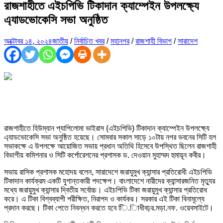
রাজশাহীতে এইচপিভি টিকাদান ক্যাম্পেইন উপলক্ষ্যে
এ্যাডভোকেসি সভা অনুষ্ঠিত
অক্টোবর ১৪, ২০২৪
জাতীয়
/
নির্বাচিত খবর
/
মহানগর
/
রাজশাহী বিভাগ
/
সারাদেশ
রাজশাহীতে হিউম্যান প্যাপিলোমা ভাইরাস (এইচপিভি) টিকাদান ক্যাম্পেইন উপলক্ষ্যে
এ্যাডভোকেসি সভা অনুষ্ঠিত হয়েছে। সোমবার সকাল সাড়ে ১০টায় নগর ভবনের সিটি হল
সভাকক্ষে এ উপলক্ষে আয়োজিত সভায় প্রধান অতিথি হিসেবে উপস্থিত ছিলেন রাজশাহী
বিভাগীয় কমিশনার ও সিটি কর্পোরেশনের প্রশাসক ড. দেওয়ান মুহাম্মদ হুমায়ূন কবীর।
সভায় রাসিক প্রশাসক মহোদয় বলেন, সারাদেশে জরাযুমুখ ক্যান্সার প্রতিরোধী এইচপিভি
টিকাদান কার্যক্রম একটি যুগান্তকারী পদক্ষেপ। বাংলাদেশে নারীদের ক্যান্সারজনিত মৃত্যুর
মধ্যে জরায়ুমুখ ক্যান্সার দ্বিতীয় সর্বোচ্চ। এইচপিভি টিকা জরায়ুমুখ ক্যান্সার প্রতিরোধ
করে। এ টিকা বিশ্বব্যাপী পরীক্ষিত, নিরাপদ ও কার্যকর। সরকার এই টিকা বিনামূল্যে
প্রদান করছে। টিকা পেতে নিবন্ধন করতে হবে িি.িাধীবঢ়র.মড়া.নফ. ওয়েবসাইটে।