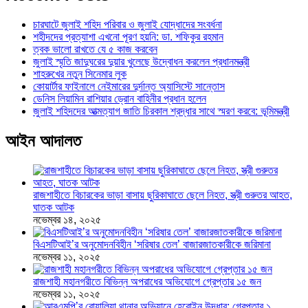
চারঘাটে জুলাই শহিদ পরিবার ও জুলাই যোদ্ধাদের সংবর্ধনা
শহীদদের প্রত্যাশা এখনো পূরণ হয়নি: ডা. শফিকুর রহমান
ত্বক ভালো রাখতে যে ৫ কাজ করবেন
জুলাই স্মৃতি জাদুঘরের দুয়ার খুলেছে উদ্বোধন করলেন প্রধানমন্ত্রী
শাহরুখের নতুন সিনেমার লুক
কোয়ার্টার ফাইনালে নেইমারের দুর্দান্ত অ্যাসিস্টে সান্তোস
ডেনিস লিয়ামিন রাশিয়ার ড্রোন বাহিনীর প্রধান হলেন
জুলাই শহিদদের আত্মত্যাগ জাতি চিরকাল শ্রদ্ধার সাথে স্মরণ করবে: ভূমিমন্ত্রী
আইন আদালত
রাজশাহীতে বিচারকের ভাড়া বাসায় ছুরিকাঘাতে ছেলে নিহত, স্ত্রী গুরুতর আহত,
ঘাতক আটক
নভেম্বর ১৪, ২০২৫
বিএসটিআই’র অনুমোদনবিহীন ‘সরিষার তেল’ বাজারজাতকারীকে জরিমানা
নভেম্বর ১১, ২০২৫
রাজশাহী মহানগরীতে বিভিন্ন অপরাধের অভিযোগে গ্রেপ্তার ১৫ জন
নভেম্বর ১১, ২০২৫