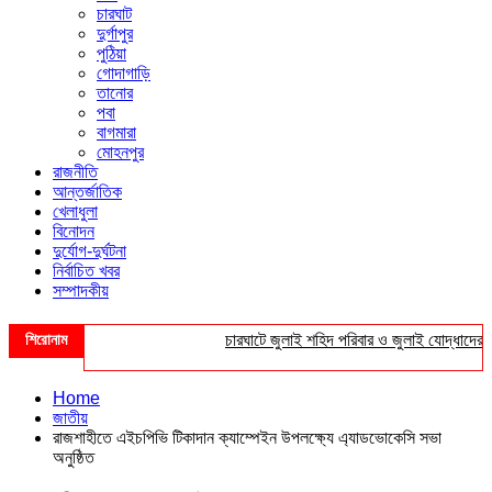
চারঘাট
দুর্গাপুর
পুঠিয়া
গোদাগাড়ি
তানোর
পবা
বাগমারা
মোহনপুর
রাজনীতি
আন্তর্জাতিক
খেলাধুলা
বিনোদন
দুর্যোগ-দুর্ঘটনা
নির্বাচিত খবর
সম্পাদকীয়
শিরোনাম
চারঘাটে জুলাই শহিদ পরিবার ও জুলাই যোদ্ধাদের সংবর্ধ
Home
জাতীয়
রাজশাহীতে এইচপিভি টিকাদান ক্যাম্পেইন উপলক্ষ্যে এ্যাডভোকেসি সভা
অনুষ্ঠিত