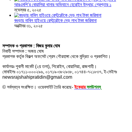
আরএমপি’র বোয়ালিয়া থানার অভিযানে হেরোইন উদ্ধার; গ্রেপ্তার ১
নভেম্বর ৫, ২০২৫
বগুড়ায় নাবিল হাইওয়ে রেস্টুরেন্টকে দেড় লাখ টাকা জরিমানা
অক্টোবর ৩১, ২০২৫
সম্পাদক ও প্রকাশক : বিজয় কুমার ঘোষ
নিবাহী সম্পাদক : অজয় ঘোষ
প্রকাশক কর্তৃক বিকল্প অফসেট প্রেস গৌরহাঙ্গা থেকে মুদ্রিত ও প্রকাশিত।
কার্যালয়ঃ পূবালী মার্কেট (২য় তলা), শিরোইল, বোয়ালিয়া, রাজশাহী।
মোবাইলঃ ০১৭১১-০০০২৯৬, ০১৭১৯-৩৮২৯৩৮, ০১৭৪৪-৭২১৮৩৭, ই-মেইলঃ
newsrajshahipratidin@gmail.com
© সর্বস্বত্ব সংরক্ষিত। ওয়েবসাইট তৈরি করেছে-
ইকেয়ার
সলউশনস্