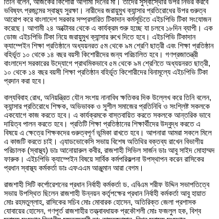
তিনি বলেন, আজকের কিশোরী আগামী দিনের মা। তাদের সুস্বাস্থোর উপর নির্ভর করবে
ভবিষ্যৎ প্রজন্মের স্বাস্থ্য সুরক্ষা। নারীদের জরায়ুমুখ ক্যান্সার প্রতিরোধের উপর গুরুত্ব
আরোপ করে বাংলাদেশ সরকার সম্প্রসারিত টিকাদান কর্মসূচিতে এইচপিভি টিকা সংযোজন
করেছে। আগামী ২৪ অক্টোবর থেকে এ কার্যক্রম শুরু হচ্ছে যা চলবে ১৮দিন ব্যাপী। এক
ডোজ এইচপিভি টিকা নিয়ে জরায়ুমুখ ক্যান্সার রুখে দিতে হবে। এইচপিভি টিকাদান
ক্যাম্পেইন শিক্ষা প্রতিষ্ঠানে অধ্যয়নরত ৫ম থেকে ৯ম শ্রেণি ছাত্রী এবং শিক্ষা প্রতিষ্ঠান
বহির্ভূত ১০ থেকে ১৪ বছর বয়সী কিশোরীদের জন্য পরিচালিত হবে। গণপ্রজাতন্ত্রী
বাংলাদেশ সরকারের উদ্যোগে প্রাথমিকভাবে ৫ম থেকে ৯ম শ্রেণিতে অধ্যয়নরত ছাত্রী,
১০ থেকে ১৪ বছর বয়সী শিক্ষা প্রতিষ্ঠান বহির্ভূত কিশোরীদের বিনামূল্যে এইচপিভি টিকা
প্রদান করা হবে।
বাল্যবিবাহ রোধ, অনিয়ন্ত্রিত যৌন সংশয় নানাবিধ ক্ষতিকর দিক উল্লেখ করে তিনি বলেন,
ক্যান্সার প্রতিরোধে শিক্ষক, অভিভাবক ও সুশীল সমাজের প্রতিনিধি ও সংশ্লিষ্ট সকলকে
একযোগে কাজ করতে হবে। এ কার্যক্রমকে বাস্তবায়িত করতে সকলকে আন্তরিক ভাবে
দায়িত্ব পালন করতে হবে। প্রতিটি শিক্ষা প্রতিষ্ঠানের শিক্ষার্থীদের উদ্বুদ্ধ করতে এ
বিষয়ে এ ক্ষেত্রে শিক্ষকদের গুরুত্বপূর্ণ ভূমিকা রাখতে হবে। আপনারা আমরা সকলে মিলে
এ কাজটি করতে চাই। এ্যাডভোকেসি সভায় বিশেষ অতিথির বক্তব্য রাখেন বিভাগীয়
পরিচালক (স্বাস্থ্য) ডাঃ আনোয়ারুল কবীর, রাজশাহী সিভিল সার্জন ডাঃ আবু সাইদ মোহাম্মদ
ফারুক। এইচপিভি ক্যাম্পেইন বিষয়ে সার্বিক কর্মপরিকল্পনা উপস্থাপন করেন রাসিকের
প্রধান স্বাস্থ্য কর্মকর্তা ডাঃ এফএএম আঞ্জুমান আরা বেগম।
রাজশাহী সিটি কর্পোরেশনের প্রধান নির্বাহী কর্মকর্তা ড. এবিএম শরীফ উদ্দিন সভাপতিত্বে
সভায় উপস্থিত ছিলেন রাজশাহী উন্নয়ন কর্তৃপক্ষের প্রধান নির্বাহী কর্মকর্তা আবু হায়াত
মোঃ রহমতুল্লাহ, রাসিকের সচিব মোঃ মোবারক হোসেন, অতিরিক্ত জেলা প্রশাসক
যোবায়ের হোসেন, গণপূর্ত রাজশাহীর তত্ত্বাবধায়ক প্রকৌশলী মোঃ ফজলুল হক, বিশ্ব