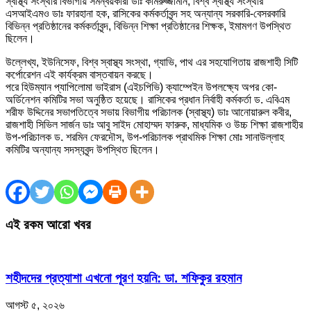
স্বাস্থ্য সংস্থার বিভাগীয় সমন্বয়কারী ডাঃ কামরুজ্জামান, বিশ্ব স্বাস্থ্য সংস্থার
এসআইএমও ডাঃ ফারহানা হক, রাসিকের কর্মকর্তাবৃন্দ সহ অন্যান্য সরকারি-বেসরকারি
বিভিন্ন প্রতিষ্ঠানের কর্মকর্তাবৃন্দ, বিভিন্ন শিক্ষা প্রতিষ্ঠানের শিক্ষক, ইমামগণ উপস্থিত
ছিলেন।
উল্লেখ্য, ইউনিসেফ, বিশ্ব স্বাস্থ্য সংস্থা, গ্যাভি, পাথ এর সহযোগিতায় রাজশাহী সিটি
কর্পোরেশন এই কার্যক্রম বাস্তবায়ন করছে।
পরে হিউম্যান প্যাপিলোমা ভাইরাস (এইচপিভি) ক্যাম্পেইন উপলক্ষ্যে অপর কো-
অর্ডিনেশন কমিটির সভা অনুষ্ঠিত হয়েছে। রাসিকের প্রধান নির্বাহী কর্মকর্তা ড. এবিএম
শরীফ উদ্দিনের সভাপতিত্বে সভায় বিভাগীয় পরিচালক (স্বাস্থ্য) ডাঃ আনোয়ারুল কবীর,
রাজশাহী সিভিল সার্জন ডাঃ আবু সাইদ মোহাম্মদ ফারুক, মাধ্যমিক ও উচ্চ শিক্ষা রাজশাহীর
উপ-পরিচালক ড. শরমিন ফেরদৌস, উপ-পরিচালক প্রাথমিক শিক্ষা মোঃ সানাউল্লাহ
কমিটির অন্যান্য সদস্যবৃন্দ উপস্থিত ছিলেন।
এই রকম আরো খবর
শহীদদের প্রত্যাশা এখনো পূরণ হয়নি: ডা. শফিকুর রহমান
আগস্ট ৫, ২০২৬