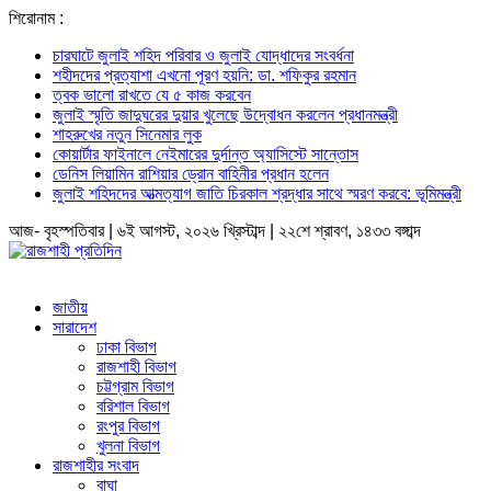
শিরোনাম :
চারঘাটে জুলাই শহিদ পরিবার ও জুলাই যোদ্ধাদের সংবর্ধনা
শহীদদের প্রত্যাশা এখনো পূরণ হয়নি: ডা. শফিকুর রহমান
ত্বক ভালো রাখতে যে ৫ কাজ করবেন
জুলাই স্মৃতি জাদুঘরের দুয়ার খুলেছে উদ্বোধন করলেন প্রধানমন্ত্রী
শাহরুখের নতুন সিনেমার লুক
কোয়ার্টার ফাইনালে নেইমারের দুর্দান্ত অ্যাসিস্টে সান্তোস
ডেনিস লিয়ামিন রাশিয়ার ড্রোন বাহিনীর প্রধান হলেন
জুলাই শহিদদের আত্মত্যাগ জাতি চিরকাল শ্রদ্ধার সাথে স্মরণ করবে: ভূমিমন্ত্রী
আজ- বৃহস্পতিবার | ৬ই আগস্ট, ২০২৬ খ্রিস্টাব্দ | ২২শে শ্রাবণ, ১৪৩৩ বঙ্গাব্দ
জাতীয়
সারাদেশ
ঢাকা বিভাগ
রাজশাহী বিভাগ
চট্টগ্রাম বিভাগ
বরিশাল বিভাগ
রংপুর বিভাগ
খুলনা বিভাগ
রাজশাহীর সংবাদ
বাঘা