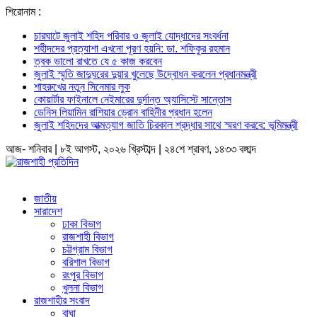
শিরোনাম :
চারঘাটে জুলাই শহিদ পরিবার ও জুলাই যোদ্ধাদের সংবর্ধনা
শহীদদের প্রত্যাশা এখনো পূরণ হয়নি: ডা. শফিকুর রহমান
ত্বক ভালো রাখতে যে ৫ কাজ করবেন
জুলাই স্মৃতি জাদুঘরের দুয়ার খুলেছে উদ্বোধন করলেন প্রধানমন্ত্রী
শাহরুখের নতুন সিনেমার লুক
কোয়ার্টার ফাইনালে নেইমারের দুর্দান্ত অ্যাসিস্টে সান্তোস
ডেনিস লিয়ামিন রাশিয়ার ড্রোন বাহিনীর প্রধান হলেন
জুলাই শহিদদের আত্মত্যাগ জাতি চিরকাল শ্রদ্ধার সাথে স্মরণ করবে: ভূমিমন্ত্রী
আজ- শনিবার | ৮ই আগস্ট, ২০২৬ খ্রিস্টাব্দ | ২৪শে শ্রাবণ, ১৪৩৩ বঙ্গাব্দ
জাতীয়
সারাদেশ
ঢাকা বিভাগ
রাজশাহী বিভাগ
চট্টগ্রাম বিভাগ
বরিশাল বিভাগ
রংপুর বিভাগ
খুলনা বিভাগ
রাজশাহীর সংবাদ
বাঘা