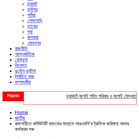
চারঘাট
দুর্গাপুর
পুঠিয়া
গোদাগাড়ি
তানোর
পবা
বাগমারা
মোহনপুর
রাজনীতি
আন্তর্জাতিক
খেলাধুলা
বিনোদন
দুর্যোগ-দুর্ঘটনা
নির্বাচিত খবর
সম্পাদকীয়
শিরোনাম
চারঘাটে জুলাই শহিদ পরিবার ও জুলাই যোদ্ধাদের সংব
Home
জাতীয়
রাজশাহীতে কমিউনিটি ব্যাংকের মাধ্যমে আরএমপি’র ট্রাফিক জরিমানা আদায়
কার্যক্রম শুরু