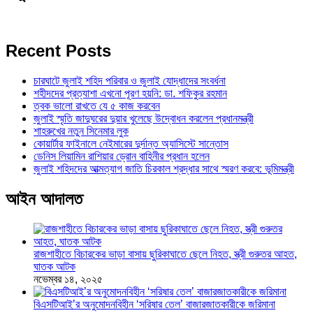
Recent Posts
চারঘাটে জুলাই শহিদ পরিবার ও জুলাই যোদ্ধাদের সংবর্ধনা
শহীদদের প্রত্যাশা এখনো পূরণ হয়নি: ডা. শফিকুর রহমান
ত্বক ভালো রাখতে যে ৫ কাজ করবেন
জুলাই স্মৃতি জাদুঘরের দুয়ার খুলেছে উদ্বোধন করলেন প্রধানমন্ত্রী
শাহরুখের নতুন সিনেমার লুক
কোয়ার্টার ফাইনালে নেইমারের দুর্দান্ত অ্যাসিস্টে সান্তোস
ডেনিস লিয়ামিন রাশিয়ার ড্রোন বাহিনীর প্রধান হলেন
জুলাই শহিদদের আত্মত্যাগ জাতি চিরকাল শ্রদ্ধার সাথে স্মরণ করবে: ভূমিমন্ত্রী
আইন আদালত
রাজশাহীতে বিচারকের ভাড়া বাসায় ছুরিকাঘাতে ছেলে নিহত, স্ত্রী গুরুতর আহত,
ঘাতক আটক
নভেম্বর ১৪, ২০২৫
বিএসটিআই’র অনুমোদনবিহীন ‘সরিষার তেল’ বাজারজাতকারীকে জরিমানা