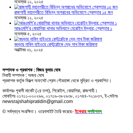
নভেম্বর ১১, ২০২৫
রাজশাহী মহানগরীতে বিভিন্ন অপরাধের অভিযোগে গ্রেপ্তার ১৫ জন
নভেম্বর ১১, ২০২৫
আরএমপি’র বোয়ালিয়া থানার অভিযানে হেরোইন উদ্ধার; গ্রেপ্তার ১
নভেম্বর ৫, ২০২৫
বগুড়ায় নাবিল হাইওয়ে রেস্টুরেন্টকে দেড় লাখ টাকা জরিমানা
অক্টোবর ৩১, ২০২৫
সম্পাদক ও প্রকাশক : বিজয় কুমার ঘোষ
নিবাহী সম্পাদক : অজয় ঘোষ
প্রকাশক কর্তৃক বিকল্প অফসেট প্রেস গৌরহাঙ্গা থেকে মুদ্রিত ও প্রকাশিত।
কার্যালয়ঃ পূবালী মার্কেট (২য় তলা), শিরোইল, বোয়ালিয়া, রাজশাহী।
মোবাইলঃ ০১৭১১-০০০২৯৬, ০১৭১৯-৩৮২৯৩৮, ০১৭৪৪-৭২১৮৩৭, ই-মেইলঃ
newsrajshahipratidin@gmail.com
© সর্বস্বত্ব সংরক্ষিত। ওয়েবসাইট তৈরি করেছে-
ইকেয়ার
সলউশনস্