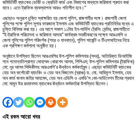
কমিউনিটি ব্যাংকের ডেবিট ও ক্রেডিট কার্ড এবং বিকাশের মাধ্যমে জরিমানা প্রদান করা
যাবে। এতে ট্রাফিক ব্যবস্থাপনা আরও গতিশীল হবে।”
এছাড়াও অনুরূপ চুক্তি স্বাক্ষরিত হয় জেলা পুলিশ, রাজশাহীর সঙ্গে। রাজশাহী জেলা
পুলিশের পক্ষে পুলিশ সুপার ফারজানা ইসলাম এবং কমিউনিটি ব্যাংকের প্রতিনিধির মধ্যে এ
চুক্তি বিনিময় করা হয়। এর আগে সকাল ১১টায় ইন-সার্ভিস ট্রেনিং সেন্টার, রাজশাহীতে
“ই-ট্রাফিক পরিচালনা ও জরিমানা আদায়” কার্যক্রম সহজীকরণের লক্ষ্যে আরএমপি ও
জেলা পুলিশের পুলিশ পরিদর্শক (শহর ও যানবাহন), পুলিশ সার্জেন্ট ও টিএসআইদের নিয়ে
এক প্রশিক্ষণ কর্মশালা অনুষ্ঠিত হয়।
অনুষ্ঠানে উপস্থিত ছিলেন আরএমপির উপ-পুলিশ কমিশনার (সদর), অতিরিক্ত ডিআইজি
পদে পদোন্নতিপ্রাপ্ত মোহাম্মদ খোরশেদ আলম, পিপিএম; উপ-পুলিশ কমিশনার (ট্রাফিক)
মো: নূর আলম সিদ্দিকীসহ আরএমপি’র ঊর্ধ্বতন কর্মকর্তাবৃন্দ। এছাড়া কমিউনিটি ব্যাংকের
হেড অব কর্পোরেট ব্যাংকিং ও হেড অব বিজনেস (ব্রাঞ্চ) ড. মো. আরিফুল ইসলাম, হেড
অব কার্ড জনাব জহির আহমেদ, হেড অব এডিসি ও এমডি’স কো-অর্ডিনেশন টিমের প্রধান
মো: মামুন উর রহমানসহ ব্যাংকের ঊর্ধ্বতন কর্মকর্তারা উপস্থিত ছিলেন।
এই রকম আরো খবর