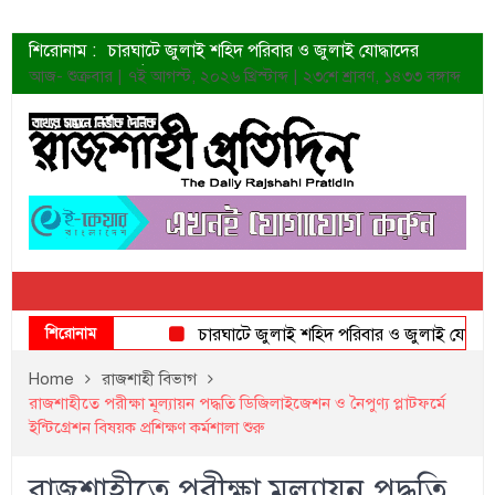
শিরোনাম :
চারঘাটে জুলাই শহিদ পরিবার ও জুলাই যোদ্ধাদের
সংবর্ধনা
আজ- শুক্রবার | ৭ই আগস্ট, ২০২৬ খ্রিস্টাব্দ | ২৩শে শ্রাবণ, ১৪৩৩ বঙ্গাব্দ
শহীদদের প্রত্যাশা এখনো পূরণ হয়নি: ডা. শফিকুর রহমান
ত্বক ভালো রাখতে যে ৫ কাজ করবেন
জুলাই স্মৃতি জাদুঘরের দুয়ার খুলেছে উদ্বোধন করলেন
প্রধানমন্ত্রী
শাহরুখের নতুন সিনেমার লুক
কোয়ার্টার ফাইনালে নেইমারের দুর্দান্ত অ্যাসিস্টে সান্তোস
ডেনিস লিয়ামিন রাশিয়ার ড্রোন বাহিনীর প্রধান হলেন
জুলাই শহিদদের আত্মত্যাগ জাতি চিরকাল শ্রদ্ধার সাথে
স্মরণ করবে: ভূমিমন্ত্রী
শিরোনাম
চারঘাটে জুলাই শহিদ পরিবার ও জুলাই যোদ্ধাদের সংব
Home
রাজশাহী বিভাগ
রাজশাহীতে পরীক্ষা মূল্যায়ন পদ্ধতি ডিজিলাইজেশন ও নৈপুণ্য প্লাটফর্মে
ইন্টিগ্রেশন বিষয়ক প্রশিক্ষণ কর্মশালা শুরু
রাজশাহীতে পরীক্ষা মূল্যায়ন পদ্ধতি