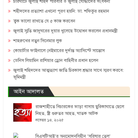
চারঘাটে জুলাই শহিদ পরিবার ও জুলাই যোদ্ধাদের সংবর্ধনা
শহীদদের প্রত্যাশা এখনো পূরণ হয়নি: ডা. শফিকুর রহমান
ত্বক ভালো রাখতে যে ৫ কাজ করবেন
জুলাই স্মৃতি জাদুঘরের দুয়ার খুলেছে উদ্বোধন করলেন প্রধানমন্ত্রী
শাহরুখের নতুন সিনেমার লুক
কোয়ার্টার ফাইনালে নেইমারের দুর্দান্ত অ্যাসিস্টে সান্তোস
ডেনিস লিয়ামিন রাশিয়ার ড্রোন বাহিনীর প্রধান হলেন
জুলাই শহিদদের আত্মত্যাগ জাতি চিরকাল শ্রদ্ধার সাথে স্মরণ করবে:
ভূমিমন্ত্রী
আইন আদালত
রাজশাহীতে বিচারকের ভাড়া বাসায় ছুরিকাঘাতে ছেলে
নিহত, স্ত্রী গুরুতর আহত, ঘাতক আটক
নভেম্বর ১৪, ২০২৫
বিএসটিআই’র অনুমোদনবিহীন ‘সরিষার তেল’