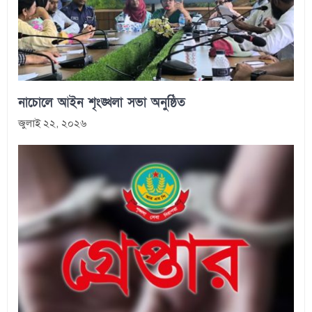
নাচোলে আইন শৃংঙ্খলা সভা অনুষ্ঠিত
জুলাই ২২, ২০২৬