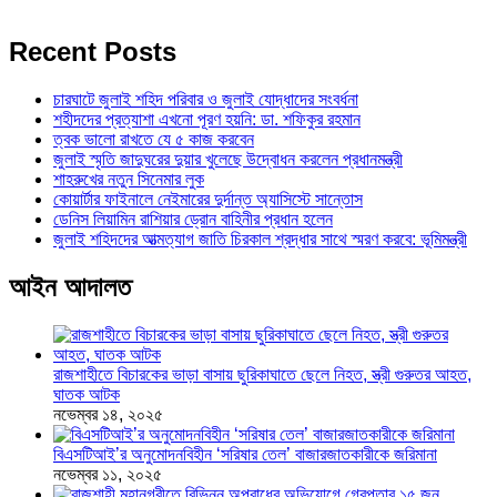
Recent Posts
চারঘাটে জুলাই শহিদ পরিবার ও জুলাই যোদ্ধাদের সংবর্ধনা
শহীদদের প্রত্যাশা এখনো পূরণ হয়নি: ডা. শফিকুর রহমান
ত্বক ভালো রাখতে যে ৫ কাজ করবেন
জুলাই স্মৃতি জাদুঘরের দুয়ার খুলেছে উদ্বোধন করলেন প্রধানমন্ত্রী
শাহরুখের নতুন সিনেমার লুক
কোয়ার্টার ফাইনালে নেইমারের দুর্দান্ত অ্যাসিস্টে সান্তোস
ডেনিস লিয়ামিন রাশিয়ার ড্রোন বাহিনীর প্রধান হলেন
জুলাই শহিদদের আত্মত্যাগ জাতি চিরকাল শ্রদ্ধার সাথে স্মরণ করবে: ভূমিমন্ত্রী
আইন আদালত
রাজশাহীতে বিচারকের ভাড়া বাসায় ছুরিকাঘাতে ছেলে নিহত, স্ত্রী গুরুতর আহত,
ঘাতক আটক
নভেম্বর ১৪, ২০২৫
বিএসটিআই’র অনুমোদনবিহীন ‘সরিষার তেল’ বাজারজাতকারীকে জরিমানা
নভেম্বর ১১, ২০২৫