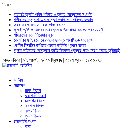
শিরোনাম :
চারঘাটে জুলাই শহিদ পরিবার ও জুলাই যোদ্ধাদের সংবর্ধনা
শহীদদের প্রত্যাশা এখনো পূরণ হয়নি: ডা. শফিকুর রহমান
ত্বক ভালো রাখতে যে ৫ কাজ করবেন
জুলাই স্মৃতি জাদুঘরের দুয়ার খুলেছে উদ্বোধন করলেন প্রধানমন্ত্রী
শাহরুখের নতুন সিনেমার লুক
কোয়ার্টার ফাইনালে নেইমারের দুর্দান্ত অ্যাসিস্টে সান্তোস
ডেনিস লিয়ামিন রাশিয়ার ড্রোন বাহিনীর প্রধান হলেন
জুলাই শহিদদের আত্মত্যাগ জাতি চিরকাল শ্রদ্ধার সাথে স্মরণ করবে: ভূমিমন্ত্রী
আজ- রবিবার | ৯ই আগস্ট, ২০২৬ খ্রিস্টাব্দ | ২৫শে শ্রাবণ, ১৪৩৩ বঙ্গাব্দ
জাতীয়
সারাদেশ
ঢাকা বিভাগ
রাজশাহী বিভাগ
চট্টগ্রাম বিভাগ
বরিশাল বিভাগ
রংপুর বিভাগ
খুলনা বিভাগ
রাজশাহীর সংবাদ
বাঘা