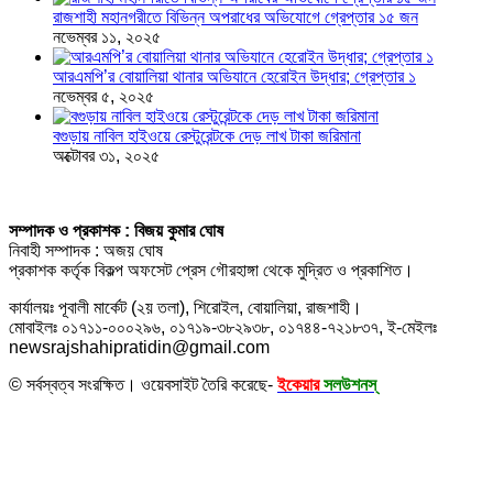
রাজশাহী মহানগরীতে বিভিন্ন অপরাধের অভিযোগে গ্রেপ্তার ১৫ জন
নভেম্বর ১১, ২০২৫
আরএমপি’র বোয়ালিয়া থানার অভিযানে হেরোইন উদ্ধার; গ্রেপ্তার ১
নভেম্বর ৫, ২০২৫
বগুড়ায় নাবিল হাইওয়ে রেস্টুরেন্টকে দেড় লাখ টাকা জরিমানা
অক্টোবর ৩১, ২০২৫
সম্পাদক ও প্রকাশক : বিজয় কুমার ঘোষ
নিবাহী সম্পাদক : অজয় ঘোষ
প্রকাশক কর্তৃক বিকল্প অফসেট প্রেস গৌরহাঙ্গা থেকে মুদ্রিত ও প্রকাশিত।
কার্যালয়ঃ পূবালী মার্কেট (২য় তলা), শিরোইল, বোয়ালিয়া, রাজশাহী।
মোবাইলঃ ০১৭১১-০০০২৯৬, ০১৭১৯-৩৮২৯৩৮, ০১৭৪৪-৭২১৮৩৭, ই-মেইলঃ
newsrajshahipratidin@gmail.com
© সর্বস্বত্ব সংরক্ষিত। ওয়েবসাইট তৈরি করেছে-
ইকেয়ার
সলউশনস্