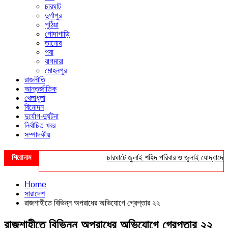
চারঘাট
দুর্গাপুর
পুঠিয়া
গোদাগাড়ি
তানোর
পবা
বাগমারা
মোহনপুর
রাজনীতি
আন্তর্জাতিক
খেলাধুলা
বিনোদন
দুর্যোগ-দুর্ঘটনা
নির্বাচিত খবর
সম্পাদকীয়
শিরোনাম
চারঘাটে জুলাই শহিদ পরিবার ও জুলাই যোদ্ধাদের সংব
Home
সারাদেশ
রাজশাহীতে বিভিন্ন অপরাধের অভিযোগে গ্রেপ্তার ২২
রাজশাহীতে বিভিন্ন অপরাধের অভিযোগে গ্রেপ্তার ২২