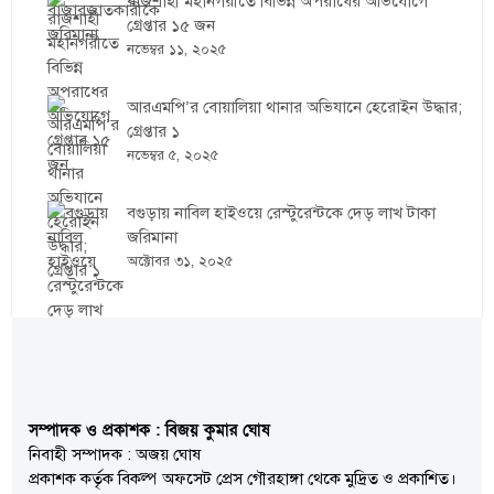
রাজশাহী মহানগরীতে বিভিন্ন অপরাধের অভিযোগে
গ্রেপ্তার ১৫ জন
নভেম্বর ১১, ২০২৫
আরএমপি’র বোয়ালিয়া থানার অভিযানে হেরোইন উদ্ধার;
গ্রেপ্তার ১
নভেম্বর ৫, ২০২৫
বগুড়ায় নাবিল হাইওয়ে রেস্টুরেন্টকে দেড় লাখ টাকা
জরিমানা
অক্টোবর ৩১, ২০২৫
সম্পাদক ও প্রকাশক : বিজয় কুমার ঘোষ
নিবাহী সম্পাদক : অজয় ঘোষ
প্রকাশক কর্তৃক বিকল্প অফসেট প্রেস গৌরহাঙ্গা থেকে মুদ্রিত ও প্রকাশিত।