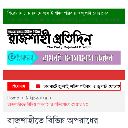
শিরোনাম :
চারঘাটে জুলাই শহিদ পরিবার ও জুলাই যোদ্ধাদের
সংবর্ধনা
আজ- শুক্রবার | ৭ই আগস্ট, ২০২৬ খ্রিস্টাব্দ | ২৩শে শ্রাবণ, ১৪৩৩ বঙ্গাব্দ
শহীদদের প্রত্যাশা এখনো পূরণ হয়নি: ডা. শফিকুর রহমান
ত্বক ভালো রাখতে যে ৫ কাজ করবেন
জুলাই স্মৃতি জাদুঘরের দুয়ার খুলেছে উদ্বোধন করলেন
প্রধানমন্ত্রী
শাহরুখের নতুন সিনেমার লুক
কোয়ার্টার ফাইনালে নেইমারের দুর্দান্ত অ্যাসিস্টে সান্তোস
ডেনিস লিয়ামিন রাশিয়ার ড্রোন বাহিনীর প্রধান হলেন
জুলাই শহিদদের আত্মত্যাগ জাতি চিরকাল শ্রদ্ধার সাথে
স্মরণ করবে: ভূমিমন্ত্রী
শিরোনাম
চারঘাটে জুলাই শহিদ পরিবার ও জুলাই যোদ্ধাদের সংবর্ধন
Home
নির্বাচিত খবর
রাজশাহীতে বিভিন্ন অপরাধের অভিযোগে গ্রেপ্তার ২৩
রাজশাহীতে বিভিন্ন অপরাধের