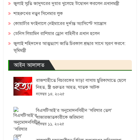
জুলাই স্মৃতি জাদুঘরের দুয়ার খুলেছে উদ্বোধন করলেন প্রধানমন্ত্রী
শাহরুখের নতুন সিনেমার লুক
কোয়ার্টার ফাইনালে নেইমারের দুর্দান্ত অ্যাসিস্টে সান্তোস
ডেনিস লিয়ামিন রাশিয়ার ড্রোন বাহিনীর প্রধান হলেন
জুলাই শহিদদের আত্মত্যাগ জাতি চিরকাল শ্রদ্ধার সাথে স্মরণ করবে:
ভূমিমন্ত্রী
আইন আদালত
রাজশাহীতে বিচারকের ভাড়া বাসায় ছুরিকাঘাতে ছেলে
নিহত, স্ত্রী গুরুতর আহত, ঘাতক আটক
নভেম্বর ১৪, ২০২৫
বিএসটিআই’র অনুমোদনবিহীন ‘সরিষার তেল’
বাজারজাতকারীকে জরিমানা
নভেম্বর ১১, ২০২৫