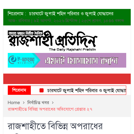
শিরোনাম :
চারঘাটে জুলাই শহিদ পরিবার ও জুলাই যোদ্ধাদের
সংবর্ধনা
আজ- রবিবার | ৯ই আগস্ট, ২০২৬ খ্রিস্টাব্দ | ২৫শে শ্রাবণ, ১৪৩৩ বঙ্গাব্দ
শহীদদের প্রত্যাশা এখনো পূরণ হয়নি: ডা. শফিকুর রহমান
ত্বক ভালো রাখতে যে ৫ কাজ করবেন
জুলাই স্মৃতি জাদুঘরের দুয়ার খুলেছে উদ্বোধন করলেন
প্রধানমন্ত্রী
শাহরুখের নতুন সিনেমার লুক
কোয়ার্টার ফাইনালে নেইমারের দুর্দান্ত অ্যাসিস্টে সান্তোস
ডেনিস লিয়ামিন রাশিয়ার ড্রোন বাহিনীর প্রধান হলেন
জুলাই শহিদদের আত্মত্যাগ জাতি চিরকাল শ্রদ্ধার সাথে
স্মরণ করবে: ভূমিমন্ত্রী
শিরোনাম
চারঘাটে জুলাই শহিদ পরিবার ও জুলাই যোদ্ধাদের সংবর্ধ
Home
নির্বাচিত খবর
রাজশাহীতে বিভিন্ন অপরাধের অভিযোগে গ্রেপ্তার ২৭
রাজশাহীতে বিভিন্ন অপরাধের