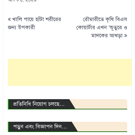
আগস্ট ৫, ২০২৬
Post
খালি পায়ে হাঁটা শরীরের
রৌমারীতে কৃষি বিএস
navigation
জন্য উপকারী
কোয়ার্টার এখন ‘ভূতুরে ও
মাদকের আখড়া
প্রতিনিধি নিয়োগ চলছে…
পড়ুন এবং বিজ্ঞাপন দিন…