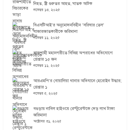
নিহত, স্ত্রী গুরুতর আহত, ঘাতক আটক
নভেম্বর ১৪, ২০২৫
বিএসটিআই’র অনুমোদনবিহীন ‘সরিষার তেল’
বাজারজাতকারীকে জরিমানা
নভেম্বর ১১, ২০২৫
রাজশাহী মহানগরীতে বিভিন্ন অপরাধের অভিযোগে
গ্রেপ্তার ১৫ জন
নভেম্বর ১১, ২০২৫
আরএমপি’র বোয়ালিয়া থানার অভিযানে হেরোইন উদ্ধার;
গ্রেপ্তার ১
নভেম্বর ৫, ২০২৫
বগুড়ায় নাবিল হাইওয়ে রেস্টুরেন্টকে দেড় লাখ টাকা
জরিমানা
অক্টোবর ৩১, ২০২৫