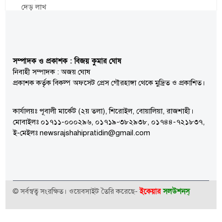
সম্পাদক ও প্রকাশক : বিজয় কুমার ঘোষ
নিবাহী সম্পাদক : অজয় ঘোষ
প্রকাশক কর্তৃক বিকল্প অফসেট প্রেস গৌরহাঙ্গা থেকে মুদ্রিত ও প্রকাশিত।
কার্যালয়ঃ পূবালী মার্কেট (২য় তলা), শিরোইল, বোয়ালিয়া, রাজশাহী।
মোবাইলঃ ০১৭১১-০০০২৯৬, ০১৭১৯-৩৮২৯৩৮, ০১৭৪৪-৭২১৮৩৭,
ই-মেইলঃ newsrajshahipratidin@gmail.com
ইকেয়ার
সলউশনস্
© সর্বস্বত্ব সংরক্ষিত। ওয়েবসাইট তৈরি করেছে-