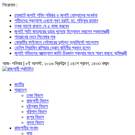
শিরোনাম :
চারঘাটে জুলাই শহিদ পরিবার ও জুলাই যোদ্ধাদের সংবর্ধনা
শহীদদের প্রত্যাশা এখনো পূরণ হয়নি: ডা. শফিকুর রহমান
ত্বক ভালো রাখতে যে ৫ কাজ করবেন
জুলাই স্মৃতি জাদুঘরের দুয়ার খুলেছে উদ্বোধন করলেন প্রধানমন্ত্রী
শাহরুখের নতুন সিনেমার লুক
কোয়ার্টার ফাইনালে নেইমারের দুর্দান্ত অ্যাসিস্টে সান্তোস
ডেনিস লিয়ামিন রাশিয়ার ড্রোন বাহিনীর প্রধান হলেন
জুলাই শহিদদের আত্মত্যাগ জাতি চিরকাল শ্রদ্ধার সাথে স্মরণ করবে: ভূমিমন্ত্রী
আজ- শনিবার | ৮ই আগস্ট, ২০২৬ খ্রিস্টাব্দ | ২৪শে শ্রাবণ, ১৪৩৩ বঙ্গাব্দ
জাতীয়
সারাদেশ
ঢাকা বিভাগ
রাজশাহী বিভাগ
চট্টগ্রাম বিভাগ
বরিশাল বিভাগ
রংপুর বিভাগ
খুলনা বিভাগ
রাজশাহীর সংবাদ
বাঘা