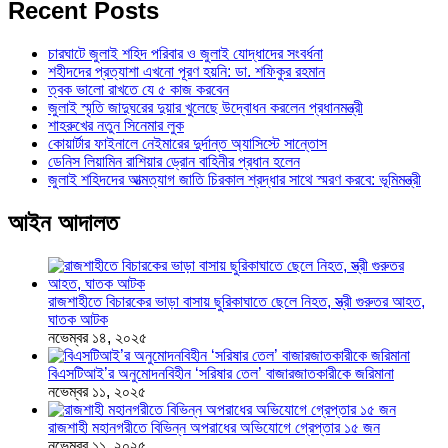
Recent Posts
চারঘাটে জুলাই শহিদ পরিবার ও জুলাই যোদ্ধাদের সংবর্ধনা
শহীদদের প্রত্যাশা এখনো পূরণ হয়নি: ডা. শফিকুর রহমান
ত্বক ভালো রাখতে যে ৫ কাজ করবেন
জুলাই স্মৃতি জাদুঘরের দুয়ার খুলেছে উদ্বোধন করলেন প্রধানমন্ত্রী
শাহরুখের নতুন সিনেমার লুক
কোয়ার্টার ফাইনালে নেইমারের দুর্দান্ত অ্যাসিস্টে সান্তোস
ডেনিস লিয়ামিন রাশিয়ার ড্রোন বাহিনীর প্রধান হলেন
জুলাই শহিদদের আত্মত্যাগ জাতি চিরকাল শ্রদ্ধার সাথে স্মরণ করবে: ভূমিমন্ত্রী
আইন আদালত
রাজশাহীতে বিচারকের ভাড়া বাসায় ছুরিকাঘাতে ছেলে নিহত, স্ত্রী গুরুতর আহত,
ঘাতক আটক
নভেম্বর ১৪, ২০২৫
বিএসটিআই’র অনুমোদনবিহীন ‘সরিষার তেল’ বাজারজাতকারীকে জরিমানা
নভেম্বর ১১, ২০২৫
রাজশাহী মহানগরীতে বিভিন্ন অপরাধের অভিযোগে গ্রেপ্তার ১৫ জন
নভেম্বর ১১, ২০২৫