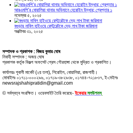
আরএমপি’র বোয়ালিয়া থানার অভিযানে হেরোইন উদ্ধার; গ্রেপ্তার ১
নভেম্বর ৫, ২০২৫
বগুড়ায় নাবিল হাইওয়ে রেস্টুরেন্টকে দেড় লাখ টাকা জরিমানা
অক্টোবর ৩১, ২০২৫
সম্পাদক ও প্রকাশক : বিজয় কুমার ঘোষ
নিবাহী সম্পাদক : অজয় ঘোষ
প্রকাশক কর্তৃক বিকল্প অফসেট প্রেস গৌরহাঙ্গা থেকে মুদ্রিত ও প্রকাশিত।
কার্যালয়ঃ পূবালী মার্কেট (২য় তলা), শিরোইল, বোয়ালিয়া, রাজশাহী।
মোবাইলঃ ০১৭১১-০০০২৯৬, ০১৭১৯-৩৮২৯৩৮, ০১৭৪৪-৭২১৮৩৭, ই-মেইলঃ
newsrajshahipratidin@gmail.com
© সর্বস্বত্ব সংরক্ষিত। ওয়েবসাইট তৈরি করেছে-
ইকেয়ার
সলউশনস্