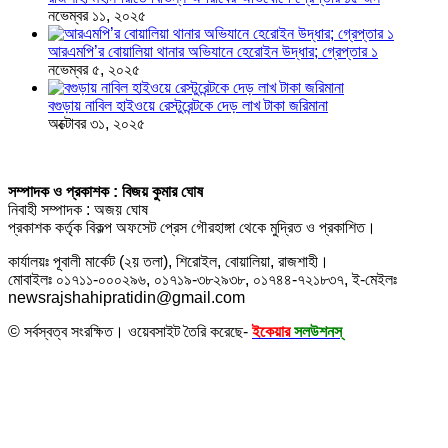
নভেম্বর ১১, ২০২৫
আরএমপি’র বোয়ালিয়া থানার অভিযানে হেরোইন উদ্ধার; গ্রেপ্তার ১
নভেম্বর ৫, ২০২৫
বগুড়ায় নাবিল হাইওয়ে রেস্টুরেন্টকে দেড় লাখ টাকা জরিমানা
অক্টোবর ৩১, ২০২৫
সম্পাদক ও প্রকাশক : বিজয় কুমার ঘোষ
নিবাহী সম্পাদক : অজয় ঘোষ
প্রকাশক কর্তৃক বিকল্প অফসেট প্রেস গৌরহাঙ্গা থেকে মুদ্রিত ও প্রকাশিত।
কার্যালয়ঃ পূবালী মার্কেট (২য় তলা), শিরোইল, বোয়ালিয়া, রাজশাহী।
মোবাইলঃ ০১৭১১-০০০২৯৬, ০১৭১৯-৩৮২৯৩৮, ০১৭৪৪-৭২১৮৩৭, ই-মেইলঃ
newsrajshahipratidin@gmail.com
© সর্বস্বত্ব সংরক্ষিত। ওয়েবসাইট তৈরি করেছে-
ইকেয়ার
সলউশনস্