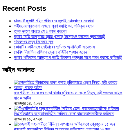
Recent Posts
চারঘাটে জুলাই শহিদ পরিবার ও জুলাই যোদ্ধাদের সংবর্ধনা
শহীদদের প্রত্যাশা এখনো পূরণ হয়নি: ডা. শফিকুর রহমান
ত্বক ভালো রাখতে যে ৫ কাজ করবেন
জুলাই স্মৃতি জাদুঘরের দুয়ার খুলেছে উদ্বোধন করলেন প্রধানমন্ত্রী
শাহরুখের নতুন সিনেমার লুক
কোয়ার্টার ফাইনালে নেইমারের দুর্দান্ত অ্যাসিস্টে সান্তোস
ডেনিস লিয়ামিন রাশিয়ার ড্রোন বাহিনীর প্রধান হলেন
জুলাই শহিদদের আত্মত্যাগ জাতি চিরকাল শ্রদ্ধার সাথে স্মরণ করবে: ভূমিমন্ত্রী
আইন আদালত
রাজশাহীতে বিচারকের ভাড়া বাসায় ছুরিকাঘাতে ছেলে নিহত, স্ত্রী গুরুতর আহত,
ঘাতক আটক
নভেম্বর ১৪, ২০২৫
বিএসটিআই’র অনুমোদনবিহীন ‘সরিষার তেল’ বাজারজাতকারীকে জরিমানা
নভেম্বর ১১, ২০২৫
রাজশাহী মহানগরীতে বিভিন্ন অপরাধের অভিযোগে গ্রেপ্তার ১৫ জন