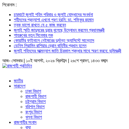
শিরোনাম :
চারঘাটে জুলাই শহিদ পরিবার ও জুলাই যোদ্ধাদের সংবর্ধনা
শহীদদের প্রত্যাশা এখনো পূরণ হয়নি: ডা. শফিকুর রহমান
ত্বক ভালো রাখতে যে ৫ কাজ করবেন
জুলাই স্মৃতি জাদুঘরের দুয়ার খুলেছে উদ্বোধন করলেন প্রধানমন্ত্রী
শাহরুখের নতুন সিনেমার লুক
কোয়ার্টার ফাইনালে নেইমারের দুর্দান্ত অ্যাসিস্টে সান্তোস
ডেনিস লিয়ামিন রাশিয়ার ড্রোন বাহিনীর প্রধান হলেন
জুলাই শহিদদের আত্মত্যাগ জাতি চিরকাল শ্রদ্ধার সাথে স্মরণ করবে: ভূমিমন্ত্রী
আজ- সোমবার | ১০ই আগস্ট, ২০২৬ খ্রিস্টাব্দ | ২৬শে শ্রাবণ, ১৪৩৩ বঙ্গাব্দ
জাতীয়
সারাদেশ
ঢাকা বিভাগ
রাজশাহী বিভাগ
চট্টগ্রাম বিভাগ
বরিশাল বিভাগ
রংপুর বিভাগ
খুলনা বিভাগ
রাজশাহীর সংবাদ
বাঘা