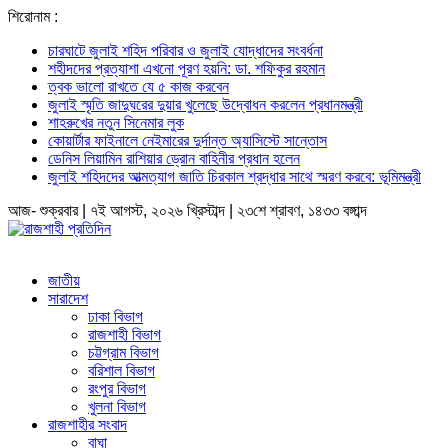
শিরোনাম :
চারঘাটে জুলাই শহিদ পরিবার ও জুলাই যোদ্ধাদের সংবর্ধনা
শহীদদের প্রত্যাশা এখনো পূরণ হয়নি: ডা. শফিকুর রহমান
ত্বক ভালো রাখতে যে ৫ কাজ করবেন
জুলাই স্মৃতি জাদুঘরের দুয়ার খুলেছে উদ্বোধন করলেন প্রধানমন্ত্রী
শাহরুখের নতুন সিনেমার লুক
কোয়ার্টার ফাইনালে নেইমারের দুর্দান্ত অ্যাসিস্টে সান্তোস
ডেনিস লিয়ামিন রাশিয়ার ড্রোন বাহিনীর প্রধান হলেন
জুলাই শহিদদের আত্মত্যাগ জাতি চিরকাল শ্রদ্ধার সাথে স্মরণ করবে: ভূমিমন্ত্রী
আজ- শুক্রবার | ৭ই আগস্ট, ২০২৬ খ্রিস্টাব্দ | ২৩শে শ্রাবণ, ১৪৩৩ বঙ্গাব্দ
জাতীয়
সারাদেশ
ঢাকা বিভাগ
রাজশাহী বিভাগ
চট্টগ্রাম বিভাগ
বরিশাল বিভাগ
রংপুর বিভাগ
খুলনা বিভাগ
রাজশাহীর সংবাদ
বাঘা