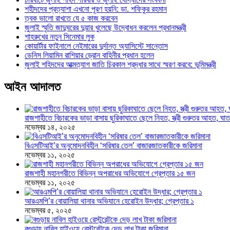
শহীদদের প্রত্যাশা এখনো পূরণ হয়নি: ডা. শফিকুর রহমান
ত্বক ভালো রাখতে যে ৫ কাজ করবেন
জুলাই স্মৃতি জাদুঘরের দুয়ার খুলেছে উদ্বোধন করলেন প্রধানমন্ত্রী
শাহরুখের নতুন সিনেমার লুক
কোয়ার্টার ফাইনালে নেইমারের দুর্দান্ত অ্যাসিস্টে সান্তোস
ডেনিস লিয়ামিন রাশিয়ার ড্রোন বাহিনীর প্রধান হলেন
জুলাই শহিদদের আত্মত্যাগ জাতি চিরকাল শ্রদ্ধার সাথে স্মরণ করবে: ভূমিমন্ত্রী
আইন আদালত
রাজশাহীতে বিচারকের ভাড়া বাসায় ছুরিকাঘাতে ছেলে নিহত, স্ত্রী গুরুতর আহত, 
নভেম্বর ১৪, ২০২৫
বিএসটিআই’র অনুমোদনবিহীন ‘সরিষার তেল’ বাজারজাতকারীকে জরিমানা
নভেম্বর ১১, ২০২৫
রাজশাহী মহানগরীতে বিভিন্ন অপরাধের অভিযোগে গ্রেপ্তার ১৫ জন
নভেম্বর ১১, ২০২৫
আরএমপি’র বোয়ালিয়া থানার অভিযানে হেরোইন উদ্ধার; গ্রেপ্তার ১
নভেম্বর ৫, ২০২৫
বগুড়ায় নাবিল হাইওয়ে রেস্টুরেন্টকে দেড় লাখ টাকা জরিমানা