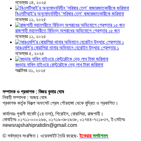
নভেম্বর ১৪, ২০২৫
বিএসটিআই’র অনুমোদনবিহীন ‘সরিষার তেল’ বাজারজাতকারীকে জরিমানা
নভেম্বর ১১, ২০২৫
রাজশাহী মহানগরীতে বিভিন্ন অপরাধের অভিযোগে গ্রেপ্তার ১৫ জন
নভেম্বর ১১, ২০২৫
আরএমপি’র বোয়ালিয়া থানার অভিযানে হেরোইন উদ্ধার; গ্রেপ্তার ১
নভেম্বর ৫, ২০২৫
বগুড়ায় নাবিল হাইওয়ে রেস্টুরেন্টকে দেড় লাখ টাকা জরিমানা
অক্টোবর ৩১, ২০২৫
সম্পাদক ও প্রকাশক : বিজয় কুমার ঘোষ
নিবাহী সম্পাদক : অজয় ঘোষ
প্রকাশক কর্তৃক বিকল্প অফসেট প্রেস গৌরহাঙ্গা থেকে মুদ্রিত ও প্রকাশিত।
কার্যালয়ঃ পূবালী মার্কেট (২য় তলা), শিরোইল, বোয়ালিয়া, রাজশাহী।
মোবাইলঃ ০১৭১১-০০০২৯৬, ০১৭১৯-৩৮২৯৩৮, ০১৭৪৪-৭২১৮৩৭, ই-মেইলঃ
newsrajshahipratidin@gmail.com
© সর্বস্বত্ব সংরক্ষিত। ওয়েবসাইট তৈরি করেছে-
ইকেয়ার
সলউশনস্