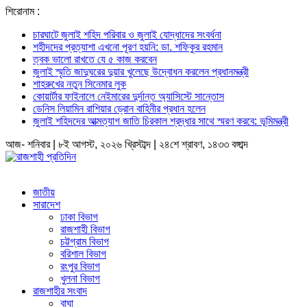
শিরোনাম :
চারঘাটে জুলাই শহিদ পরিবার ও জুলাই যোদ্ধাদের সংবর্ধনা
শহীদদের প্রত্যাশা এখনো পূরণ হয়নি: ডা. শফিকুর রহমান
ত্বক ভালো রাখতে যে ৫ কাজ করবেন
জুলাই স্মৃতি জাদুঘরের দুয়ার খুলেছে উদ্বোধন করলেন প্রধানমন্ত্রী
শাহরুখের নতুন সিনেমার লুক
কোয়ার্টার ফাইনালে নেইমারের দুর্দান্ত অ্যাসিস্টে সান্তোস
ডেনিস লিয়ামিন রাশিয়ার ড্রোন বাহিনীর প্রধান হলেন
জুলাই শহিদদের আত্মত্যাগ জাতি চিরকাল শ্রদ্ধার সাথে স্মরণ করবে: ভূমিমন্ত্রী
আজ- শনিবার | ৮ই আগস্ট, ২০২৬ খ্রিস্টাব্দ | ২৪শে শ্রাবণ, ১৪৩৩ বঙ্গাব্দ
জাতীয়
সারাদেশ
ঢাকা বিভাগ
রাজশাহী বিভাগ
চট্টগ্রাম বিভাগ
বরিশাল বিভাগ
রংপুর বিভাগ
খুলনা বিভাগ
রাজশাহীর সংবাদ
বাঘা