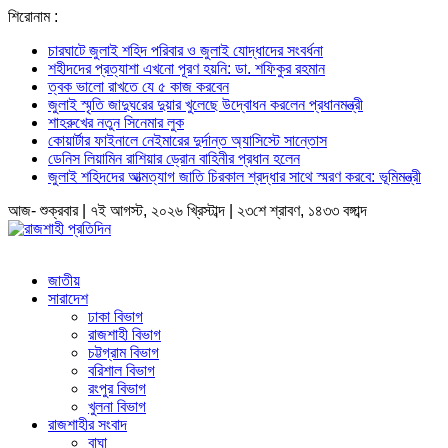
শিরোনাম :
চারঘাটে জুলাই শহিদ পরিবার ও জুলাই যোদ্ধাদের সংবর্ধনা
শহীদদের প্রত্যাশা এখনো পূরণ হয়নি: ডা. শফিকুর রহমান
ত্বক ভালো রাখতে যে ৫ কাজ করবেন
জুলাই স্মৃতি জাদুঘরের দুয়ার খুলেছে উদ্বোধন করলেন প্রধানমন্ত্রী
শাহরুখের নতুন সিনেমার লুক
কোয়ার্টার ফাইনালে নেইমারের দুর্দান্ত অ্যাসিস্টে সান্তোস
ডেনিস লিয়ামিন রাশিয়ার ড্রোন বাহিনীর প্রধান হলেন
জুলাই শহিদদের আত্মত্যাগ জাতি চিরকাল শ্রদ্ধার সাথে স্মরণ করবে: ভূমিমন্ত্রী
আজ- শুক্রবার | ৭ই আগস্ট, ২০২৬ খ্রিস্টাব্দ | ২৩শে শ্রাবণ, ১৪৩৩ বঙ্গাব্দ
জাতীয়
সারাদেশ
ঢাকা বিভাগ
রাজশাহী বিভাগ
চট্টগ্রাম বিভাগ
বরিশাল বিভাগ
রংপুর বিভাগ
খুলনা বিভাগ
রাজশাহীর সংবাদ
বাঘা