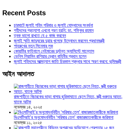
Recent Posts
চারঘাটে জুলাই শহিদ পরিবার ও জুলাই যোদ্ধাদের সংবর্ধনা
শহীদদের প্রত্যাশা এখনো পূরণ হয়নি: ডা. শফিকুর রহমান
ত্বক ভালো রাখতে যে ৫ কাজ করবেন
জুলাই স্মৃতি জাদুঘরের দুয়ার খুলেছে উদ্বোধন করলেন প্রধানমন্ত্রী
শাহরুখের নতুন সিনেমার লুক
কোয়ার্টার ফাইনালে নেইমারের দুর্দান্ত অ্যাসিস্টে সান্তোস
ডেনিস লিয়ামিন রাশিয়ার ড্রোন বাহিনীর প্রধান হলেন
জুলাই শহিদদের আত্মত্যাগ জাতি চিরকাল শ্রদ্ধার সাথে স্মরণ করবে: ভূমিমন্ত্রী
আইন আদালত
রাজশাহীতে বিচারকের ভাড়া বাসায় ছুরিকাঘাতে ছেলে নিহত, স্ত্রী গুরুতর আহত,
ঘাতক আটক
নভেম্বর ১৪, ২০২৫
বিএসটিআই’র অনুমোদনবিহীন ‘সরিষার তেল’ বাজারজাতকারীকে জরিমানা
নভেম্বর ১১, ২০২৫