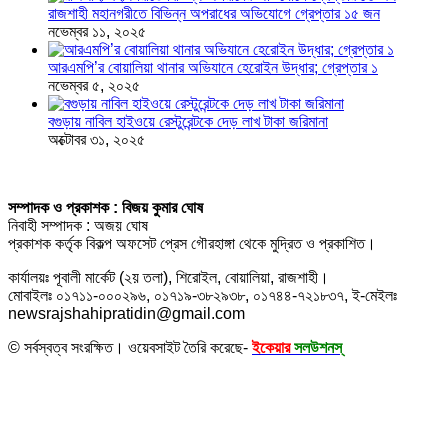
রাজশাহী মহানগরীতে বিভিন্ন অপরাধের অভিযোগে গ্রেপ্তার ১৫ জন
নভেম্বর ১১, ২০২৫
আরএমপি’র বোয়ালিয়া থানার অভিযানে হেরোইন উদ্ধার; গ্রেপ্তার ১
নভেম্বর ৫, ২০২৫
বগুড়ায় নাবিল হাইওয়ে রেস্টুরেন্টকে দেড় লাখ টাকা জরিমানা
অক্টোবর ৩১, ২০২৫
সম্পাদক ও প্রকাশক : বিজয় কুমার ঘোষ
নিবাহী সম্পাদক : অজয় ঘোষ
প্রকাশক কর্তৃক বিকল্প অফসেট প্রেস গৌরহাঙ্গা থেকে মুদ্রিত ও প্রকাশিত।
কার্যালয়ঃ পূবালী মার্কেট (২য় তলা), শিরোইল, বোয়ালিয়া, রাজশাহী।
মোবাইলঃ ০১৭১১-০০০২৯৬, ০১৭১৯-৩৮২৯৩৮, ০১৭৪৪-৭২১৮৩৭, ই-মেইলঃ
newsrajshahipratidin@gmail.com
© সর্বস্বত্ব সংরক্ষিত। ওয়েবসাইট তৈরি করেছে-
ইকেয়ার
সলউশনস্