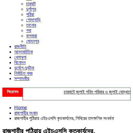
চারঘাট
দুর্গাপুর
পুঠিয়া
গোদাগাড়ি
তানোর
পবা
বাগমারা
মোহনপুর
রাজনীতি
আন্তর্জাতিক
খেলাধুলা
বিনোদন
দুর্যোগ-দুর্ঘটনা
নির্বাচিত খবর
সম্পাদকীয়
শিরোনাম
চারঘাটে জুলাই শহিদ পরিবার ও জুলাই যোদ্ধাদের সংব
Home
রাজশাহীর সংবাদ
রাজশাহীর পুঠিয়ায় এইচএসসি কৃতকার্যদের, শিবিরের তাৎক্ষণিক সংবর্ধনা
রাজশাহীর পুঠিয়ায় এইচএসসি কৃতকার্যদের,