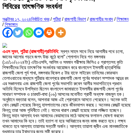
শিবিরের তাৎক্ষণিক সংবর্ধনা
অক্টোবর ১৭, ২০২৪
নির্বাচিত খবর
/
পুঠিয়া
/
রাজশাহী বিভাগ
/
রাজশাহীর সংবাদ
/
শিক্ষাঙ্গন
/
শিক্ষাঙ্গান
এএস সুমন, পুঠিয়া (রাজশাহী)প্রতিনিধি:
স্বপ্ন সাহস সাথে নিয়ে আগামীর পথে চলো,
জ্ঞানের আলোয় গড়বে জগৎ উচ্চ কন্ঠে বলো” শ্লোগান নিয়ে গত মঙ্গলবার
(১৫/১০/২০২৪ইং) এইচএসসি, আলিম ও সমমান পরীক্ষায় জিপিএ ৫ প্রাপ্তসহ কৃতি
শিক্ষার্থীদের নিয়ে তাৎক্ষণিক সংবর্ধনার আয়োজন করে বাংলাদেশ ইসলামী ছাত্রশিবির
রাজশাহী জেলা পূর্ব শাখা, মঙ্গলবার বিকেল ৫ টায় হাফে সাইয়েদ তানিমের কোরআন
তেলাওয়াতের মাধ্যমে পুঠিয়ার বানেশ্বরে রাজশাহী জেলা পূর্বের সাধারণ সম্পাদক আব্দুর রব
এর সঞ্চালনায় এবং রাজশাহী জেলা পূর্বের সভাপতি রুবেল আলীর সভাপতিত্বে প্রধান
অতিথি হিসেবে উপস্থিত ছিলেন বাংলাদেশ জামায়াতে ইসলামীর রাজশাহী জেলা পূর্বের
সাধারণ সম্পাদক ও চারঘাট-বাঘা (০৬) আসনের মনোনীত প্রার্থী অধ্যক্ষ নাজমুল হক।
অনুষ্ঠানে বক্তারা বলেন, আপনারা আজ এই প্রোগ্রামে আসতে পেরেছেন। অনেক ভাই
বোন রেজাল্ট পেয়েছে কিন্তু হাসপাতালের বেডে জীবনযাপন করছে। অনেকর রেজাল্ট হয়েছে
কিন্তু তারা আজ পৃথিবীতে নেই। যাদের খারাপ রেজাল্ট হয়েছে তারা লজ্জিত হচ্ছেন।
কিন্তু মহান আল্লাহ যখন আমাদের কেয়ামতের মাঠে আমলের ফলাফল ঘোষণা করবেন
তখন আমাদের কি হবে। তাই হতাশ না হয়ে আখিরাতের জন্য কাজ করতে হবে। লক্ষ্য
থাকতে হবে আল্লাহ তায়ালার সন্তষ্টি অর্জন। আল্লাহ তায়ালা জ্বীন এবং মানবজাতিকে
শুধুমাত্র তার ইবাদতের জন্য সৃষ্টি করেছে।