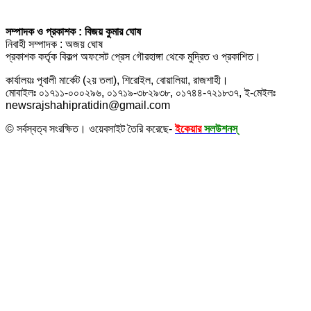
সম্পাদক ও প্রকাশক : বিজয় কুমার ঘোষ
নিবাহী সম্পাদক : অজয় ঘোষ
প্রকাশক কর্তৃক বিকল্প অফসেট প্রেস গৌরহাঙ্গা থেকে মুদ্রিত ও প্রকাশিত।
কার্যালয়ঃ পূবালী মার্কেট (২য় তলা), শিরোইল, বোয়ালিয়া, রাজশাহী।
মোবাইলঃ ০১৭১১-০০০২৯৬, ০১৭১৯-৩৮২৯৩৮, ০১৭৪৪-৭২১৮৩৭, ই-মেইলঃ
newsrajshahipratidin@gmail.com
© সর্বস্বত্ব সংরক্ষিত। ওয়েবসাইট তৈরি করেছে-
ইকেয়ার
সলউশনস্