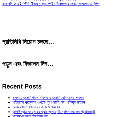
রাজশাহীতে এইচপিভি টিকাদান ক্যাম্পেইন উপলক্ষ্যে সংবাদ সম্মেলন অনুষ্ঠিত
প্রতিনিধি নিয়োগ চলছে…
পড়ুন এবং বিজ্ঞাপন দিন…
Recent Posts
চারঘাটে জুলাই শহিদ পরিবার ও জুলাই যোদ্ধাদের সংবর্ধনা
শহীদদের প্রত্যাশা এখনো পূরণ হয়নি: ডা. শফিকুর রহমান
ত্বক ভালো রাখতে যে ৫ কাজ করবেন
জুলাই স্মৃতি জাদুঘরের দুয়ার খুলেছে উদ্বোধন করলেন প্রধানমন্ত্রী
শাহরুখের নতুন সিনেমার লুক