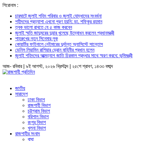
শিরোনাম :
চারঘাটে জুলাই শহিদ পরিবার ও জুলাই যোদ্ধাদের সংবর্ধনা
শহীদদের প্রত্যাশা এখনো পূরণ হয়নি: ডা. শফিকুর রহমান
ত্বক ভালো রাখতে যে ৫ কাজ করবেন
জুলাই স্মৃতি জাদুঘরের দুয়ার খুলেছে উদ্বোধন করলেন প্রধানমন্ত্রী
শাহরুখের নতুন সিনেমার লুক
কোয়ার্টার ফাইনালে নেইমারের দুর্দান্ত অ্যাসিস্টে সান্তোস
ডেনিস লিয়ামিন রাশিয়ার ড্রোন বাহিনীর প্রধান হলেন
জুলাই শহিদদের আত্মত্যাগ জাতি চিরকাল শ্রদ্ধার সাথে স্মরণ করবে: ভূমিমন্ত্রী
আজ- রবিবার | ৯ই আগস্ট, ২০২৬ খ্রিস্টাব্দ | ২৫শে শ্রাবণ, ১৪৩৩ বঙ্গাব্দ
জাতীয়
সারাদেশ
ঢাকা বিভাগ
রাজশাহী বিভাগ
চট্টগ্রাম বিভাগ
বরিশাল বিভাগ
রংপুর বিভাগ
খুলনা বিভাগ
রাজশাহীর সংবাদ
বাঘা