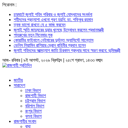
শিরোনাম :
চারঘাটে জুলাই শহিদ পরিবার ও জুলাই যোদ্ধাদের সংবর্ধনা
শহীদদের প্রত্যাশা এখনো পূরণ হয়নি: ডা. শফিকুর রহমান
ত্বক ভালো রাখতে যে ৫ কাজ করবেন
জুলাই স্মৃতি জাদুঘরের দুয়ার খুলেছে উদ্বোধন করলেন প্রধানমন্ত্রী
শাহরুখের নতুন সিনেমার লুক
কোয়ার্টার ফাইনালে নেইমারের দুর্দান্ত অ্যাসিস্টে সান্তোস
ডেনিস লিয়ামিন রাশিয়ার ড্রোন বাহিনীর প্রধান হলেন
জুলাই শহিদদের আত্মত্যাগ জাতি চিরকাল শ্রদ্ধার সাথে স্মরণ করবে: ভূমিমন্ত্রী
আজ- রবিবার | ৯ই আগস্ট, ২০২৬ খ্রিস্টাব্দ | ২৫শে শ্রাবণ, ১৪৩৩ বঙ্গাব্দ
জাতীয়
সারাদেশ
ঢাকা বিভাগ
রাজশাহী বিভাগ
চট্টগ্রাম বিভাগ
বরিশাল বিভাগ
রংপুর বিভাগ
খুলনা বিভাগ
রাজশাহীর সংবাদ
বাঘা