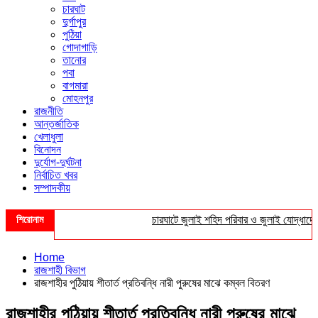
চারঘাট
দুর্গাপুর
পুঠিয়া
গোদাগাড়ি
তানোর
পবা
বাগমারা
মোহনপুর
রাজনীতি
আন্তর্জাতিক
খেলাধুলা
বিনোদন
দুর্যোগ-দুর্ঘটনা
নির্বাচিত খবর
সম্পাদকীয়
শিরোনাম
চারঘাটে জুলাই শহিদ পরিবার ও জুলাই যোদ্ধাদের সংব
Home
রাজশাহী বিভাগ
রাজশাহীর পুঠিয়ায় শীতার্ত প্রতিবন্ধি নারী পুরুষের মাঝে কম্বল বিতরণ
রাজশাহীর পুঠিয়ায় শীতার্ত প্রতিবন্ধি নারী পুরুষের মাঝে