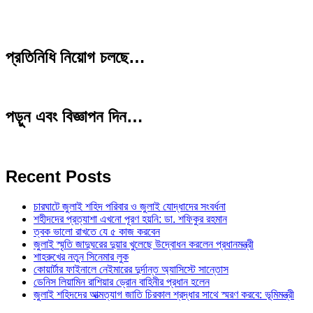
প্রতিনিধি নিয়োগ চলছে…
পড়ুন এবং বিজ্ঞাপন দিন…
Recent Posts
চারঘাটে জুলাই শহিদ পরিবার ও জুলাই যোদ্ধাদের সংবর্ধনা
শহীদদের প্রত্যাশা এখনো পূরণ হয়নি: ডা. শফিকুর রহমান
ত্বক ভালো রাখতে যে ৫ কাজ করবেন
জুলাই স্মৃতি জাদুঘরের দুয়ার খুলেছে উদ্বোধন করলেন প্রধানমন্ত্রী
শাহরুখের নতুন সিনেমার লুক
কোয়ার্টার ফাইনালে নেইমারের দুর্দান্ত অ্যাসিস্টে সান্তোস
ডেনিস লিয়ামিন রাশিয়ার ড্রোন বাহিনীর প্রধান হলেন
জুলাই শহিদদের আত্মত্যাগ জাতি চিরকাল শ্রদ্ধার সাথে স্মরণ করবে: ভূমিমন্ত্রী