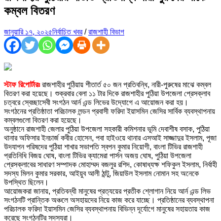
কম্বল বিতরণ
জানুয়ারি ১৭, ২০২৫
নির্বাচিত খবর
/
রাজশাহী বিভাগ
স্টাফ রিপোর্টারঃ
রাজশাহীর পুঠিয়ায় শীতার্ত ৫০ জন প্রতিবন্ধি, নারী-পুরুষের মাঝে কম্বল
বিতরণ করা হয়েছে। শুক্রবার বেলা ১১ টার দিকে রাজশাহীর পুঠিয়া উপজেলা প্রেসক্লাব
চত্বরে স্বেচ্ছাসেবী সংগঠন আর্ন এন্ড লিভের উদ্যোগে এ আয়োজন করা হয়।
সংগঠনের প্রতিষ্ঠাতা পরিচালক লন্ডন প্রবাসী ফরিদা ইয়াসমিন জেসির সার্বিক ব্যবস্থাপনায়
কম্বলগুলো বিতরণ করা হয়েছে।
অনুষ্ঠানে রাজশাহী জেলার পুঠিয়া উপজেলা সহকারী কমিশনার ভূমি দেবাশীষ বসাক, পুঠিয়া
থানার অফিসার ইনচার্জ কবীর হোসেন, পবা হাইওয়ে থানার এসআই সাজ্জাদুর ইসলাম, পূজা
উদযাপন পরিষদের পুঠিয়া শাখার সভাপতি স্বপন কুমার নিয়োগী, বাংলা টিভির রাজশাহী
প্রতিনিধি বিজয় ঘোষ, বাংলা টিভির ক্যামেরা পার্সন অজয় ঘোষ, পুঠিয়া উপজেলা
প্রেসক্লাবের সাধারণ সম্পাদক মোহাম্মদ বজলুর রশিদ, কোষাধ্যক্ষ শফিকুল ইসলাম, নির্বাহী
সদস্য মিলন কুমার সরকার, আইয়ুব আলী ঠান্টু, জিয়াউল ইসলাম নোমান সহ অনেকে
উপস্থিত ছিলেন।
আয়োজকরা জানায়, প্রতিবন্ধী মানুষের প্রত্যয়ের প্রতীক শ্লোগান নিয়ে আর্ন এন্ড লিভ
সংগঠনটি প্রান্তিক অঞ্চলে অসহায়দের নিয়ে কাজ করে যাচ্ছে। প্রতিষ্ঠানের ব্যবস্থাপনা
পরিচালক ফরিদা ইয়াসমিন জেসির ব্যবস্থাপনায় বিভিন্ন দূর্যোগে মানুষের সহায়তায় কাজ
করেছে সংগঠনটির সদস্যরা।