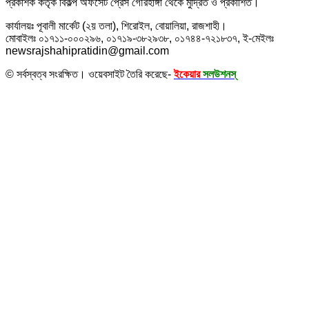
প্রকাশক কর্তৃক বিকল্প অফসেট প্রেস গৌরহাঙ্গা থেকে মুদ্রিত ও প্রকাশিত।
কার্যালয়ঃ পূবালী মার্কেট (২য় তলা), শিরোইল, বোয়ালিয়া, রাজশাহী।
মোবাইলঃ ০১৭১১-০০০২৯৬, ০১৭১৯-৩৮২৯৩৮, ০১৭৪৪-৭২১৮৩৭, ই-মেইলঃ
newsrajshahipratidin@gmail.com
© সর্বস্বত্ব সংরক্ষিত। ওয়েবসাইট তৈরি করেছে-
ইকেয়ার
সলউশনস্