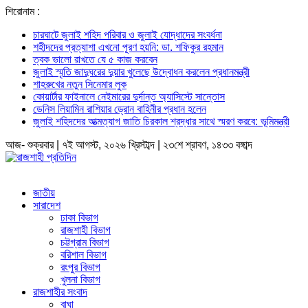
শিরোনাম :
চারঘাটে জুলাই শহিদ পরিবার ও জুলাই যোদ্ধাদের সংবর্ধনা
শহীদদের প্রত্যাশা এখনো পূরণ হয়নি: ডা. শফিকুর রহমান
ত্বক ভালো রাখতে যে ৫ কাজ করবেন
জুলাই স্মৃতি জাদুঘরের দুয়ার খুলেছে উদ্বোধন করলেন প্রধানমন্ত্রী
শাহরুখের নতুন সিনেমার লুক
কোয়ার্টার ফাইনালে নেইমারের দুর্দান্ত অ্যাসিস্টে সান্তোস
ডেনিস লিয়ামিন রাশিয়ার ড্রোন বাহিনীর প্রধান হলেন
জুলাই শহিদদের আত্মত্যাগ জাতি চিরকাল শ্রদ্ধার সাথে স্মরণ করবে: ভূমিমন্ত্রী
আজ- শুক্রবার | ৭ই আগস্ট, ২০২৬ খ্রিস্টাব্দ | ২৩শে শ্রাবণ, ১৪৩৩ বঙ্গাব্দ
জাতীয়
সারাদেশ
ঢাকা বিভাগ
রাজশাহী বিভাগ
চট্টগ্রাম বিভাগ
বরিশাল বিভাগ
রংপুর বিভাগ
খুলনা বিভাগ
রাজশাহীর সংবাদ
বাঘা