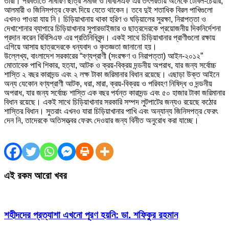
তারা। পরবর্তীতে সাধারণ ছাত্র সমাজ ও বিবিসিএফ এর তৎপরতায় অনেকে টেবিল-চেয়ার,
আলমারী ও জিনিসপত্র ফেরৎ দিয়ে যেতে থাকেন। তবে দুই শতাধিক বিরল পাখিগুলো
এখনও পাওয়া যায় নি। চিড়িয়াখানায় থাকা হরিণ ও ঘড়িয়ালের সুরক্ষা, নিরাপত্তা ও
দেখাশোনার ব্যাপারে চিড়িয়াখানার সুপারভাইজার ও ছাত্রদেরকে প্রয়োজনীয় দিকনির্দেশনা
প্রদান করেন বিবিসিএফ এর প্রতিনিধিবৃন্দ। একই সাথে চিড়িয়াখানার প্রাণীগুলো রক্ষায়
এগিয়ে আসায় ছাত্রদেরকে ধন্যবাদ ও কৃতজ্ঞতা জানানো হয়।
উল্লেখ্য, বাংলাদেশ সরকারের “বণ্যপ্রাণী (সংরক্ষণ ও নিরাপত্তা) আইন-২০১২”
মোতাবেক পাখি শিকার, হত্যা, আটক ও ক্রয়-বিক্রয় দন্ডনীয় অপরাধ, যার জন্য সর্বোচ্চ
শাস্তি ২ বছর কারাদন্ড এবং ২ লক্ষ টাকা জরিমানার বিধান রয়েছে। এছাড়া উক্ত আইনে
অন্য যেকোন বণ্যপ্রাণী আটক, ধরা, মারা, ক্রয়-বিক্রয় ও পরিবহণ নিষিদ্ধ ও দন্ডনীয়
অপরাধ, যার জন্য সর্বোচ্চ শাস্তি এক বছর পর্যন্ত কারাদন্ড এবং ৫০ হাজার টাকা জরিমানার
বিধান রয়েছে। একই সাথে চিড়িয়াখানার সরকারি সম্পদ লুটপাটের জন্যও রয়েছে কঠোর
শাস্তির বিধান। সুতরাং এখনও যারা চিড়িয়াখানার পাখি এবং অন্যান্য জিনিসপত্র ফেরৎ
দেন নি, তাদেরকে অতিসত্ত্বর ফেরৎ দেওয়ার জন্য বিনীত অনুরোধ করা যাচ্ছে।
এই রকম আরো খবর
শহীদদের প্রত্যাশা এখনো পূরণ হয়নি: ডা. শফিকুর রহমান