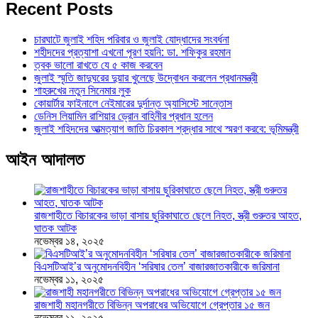
Recent Posts
চারঘাটে জুলাই শহিদ পরিবার ও জুলাই যোদ্ধাদের সংবর্ধনা
শহীদদের প্রত্যাশা এখনো পূরণ হয়নি: ডা. শফিকুর রহমান
ত্বক ভালো রাখতে যে ৫ কাজ করবেন
জুলাই স্মৃতি জাদুঘরের দুয়ার খুলেছে উদ্বোধন করলেন প্রধানমন্ত্রী
শাহরুখের নতুন সিনেমার লুক
কোয়ার্টার ফাইনালে নেইমারের দুর্দান্ত অ্যাসিস্টে সান্তোস
ডেনিস লিয়ামিন রাশিয়ার ড্রোন বাহিনীর প্রধান হলেন
জুলাই শহিদদের আত্মত্যাগ জাতি চিরকাল শ্রদ্ধার সাথে স্মরণ করবে: ভূমিমন্ত্রী
আইন আদালত
রাজশাহীতে বিচারকের ভাড়া বাসায় ছুরিকাঘাতে ছেলে নিহত, স্ত্রী গুরুতর আহত,
ঘাতক আটক
নভেম্বর ১৪, ২০২৫
বিএসটিআই’র অনুমোদনবিহীন ‘সরিষার তেল’ বাজারজাতকারীকে জরিমানা
নভেম্বর ১১, ২০২৫
রাজশাহী মহানগরীতে বিভিন্ন অপরাধের অভিযোগে গ্রেপ্তার ১৫ জন
নভেম্বর ১১, ২০২৫