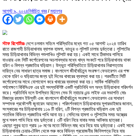
আগস্ট ৯, ২০২৪
নির্বাচিত খবর
/
মহানগর
স্টাফ রিপোর্টারঃ
দেশে চলমান সহিংস পরিস্থিতির মধ্যে গত ০৫ আগস্ট ২০২৪ তারিখ
রাতে রাজশাহী চিড়িয়াখানায় ব্যাপক হামলা, ভাংচুর ও লুটপাট চালায় দুর্বত্তরা। লুটপাটের
সময় চিড়িয়াখানার বিভিন্ন পশুপাখিও লুটপাট করা হয়। একই সাথে ঠিকাদার পালিয়ে
যাওয়ায় এবং সিটি কর্পোরেশনের অচলাবস্থার মধ্যে খাদ্য সংকটে পরে চিড়িয়াখানায় থাকা
হরিণ ও বিপন্ন প্রজাতির ঘড়িয়াল। উদ্ভুত পরিস্থিতিতে চিড়িয়াখানার নিরাপত্তার
দায়িত্ব নেয় সাধারণ ছাত্র সমাজ। বাংলাদেশ জীববৈচিত্র্য সংরক্ষণ ফেডারেশন এর পক্ষ
থেকে হরিণ ও ঘড়িয়ালের জন্য দুই দিনের খাবারের ব্যবস্থা করা হয়। পরবর্তীতে সিটি
কর্পোরেশনের সাথে যোগাযোগ করে খাবারের ব্যবস্থা করা হয়। সার্বিক পরিস্থিতি
পর্যবেক্ষণে বিবিসিএফ এর দুই সদস্যবিশিষ্ট একটি প্রতিনিধি দল অদ্য চিড়িয়াখানা পরিদর্শন
করে। প্রতিনিধি দলে উপস্থিত ছিলেন সেভ দি ন্যাচার এন্ড লাইফ এর সভাপতি মোঃ
মিজানুর রহমান ইউসূফী এবং বাংলাদেশ জীববৈচিত্র্য সংরক্ষণ ফেডারেশন এর সাধারণ
সম্পাদক প্রকৌশলী জুনায়েদ আহমেদ। পরিদর্শনকালে চিড়িয়াখানার সুপারভাইজার জানান,
সংস্কারের পর চিড়িয়াখানায় ১১৬ টি হরিণ, ২টি বিপন্ন প্রজাতির ঘড়িয়াল এবং দুই
শতাধিক বিভিন্ন প্রজাতির পাখি আনা হয়। সেদিনের হামলা ও লুটপাটের সময় অস্ত্রের
মুখে সকল পাখি নিয়ে যায় দুর্বত্তরা। ৩টি হরিণ নিয়ে যাবার সময় আটকায় ছাত্ররা।
এছাড়া পুকুর হতে প্রায় ১৮ মণের মতো বিভিন্ন মাছ ধরে নিয়ে যায় দুর্বত্তরা। একই সাথে
চিড়িয়াখানার চেয়ার-টেবিল থেকে শুরু করে বিভিন্ন প্রয়োজনীয় জিনিসপত্র নিয়ে যায়