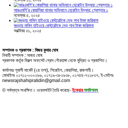
আরএমপি’র বোয়ালিয়া থানার অভিযানে হেরোইন উদ্ধার; গ্রেপ্তার ১
নভেম্বর ৫, ২০২৫
বগুড়ায় নাবিল হাইওয়ে রেস্টুরেন্টকে দেড় লাখ টাকা জরিমানা
অক্টোবর ৩১, ২০২৫
সম্পাদক ও প্রকাশক : বিজয় কুমার ঘোষ
নিবাহী সম্পাদক : অজয় ঘোষ
প্রকাশক কর্তৃক বিকল্প অফসেট প্রেস গৌরহাঙ্গা থেকে মুদ্রিত ও প্রকাশিত।
কার্যালয়ঃ পূবালী মার্কেট (২য় তলা), শিরোইল, বোয়ালিয়া, রাজশাহী।
মোবাইলঃ ০১৭১১-০০০২৯৬, ০১৭১৯-৩৮২৯৩৮, ০১৭৪৪-৭২১৮৩৭, ই-মেইলঃ
newsrajshahipratidin@gmail.com
© সর্বস্বত্ব সংরক্ষিত। ওয়েবসাইট তৈরি করেছে-
ইকেয়ার
সলউশনস্