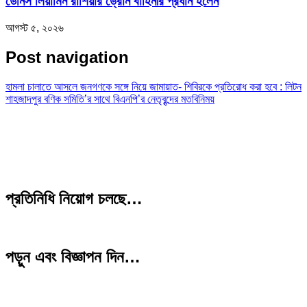
ডেনিস লিয়ামিন রাশিয়ার ড্রোন বাহিনীর প্রধান হলেন
আগস্ট ৫, ২০২৬
Post navigation
হামলা চালাতে আসলে জনগণকে সঙ্গে নিয়ে জামায়াত- শিবিরকে প্রতিরোধ করা হবে : লিটন
শাহজাদপুর বণিক সমিতি’র সাথে বিএনপি’র নেতৃবৃন্দের মতবিনিময়
প্রতিনিধি নিয়োগ চলছে…
পড়ুন এবং বিজ্ঞাপন দিন…