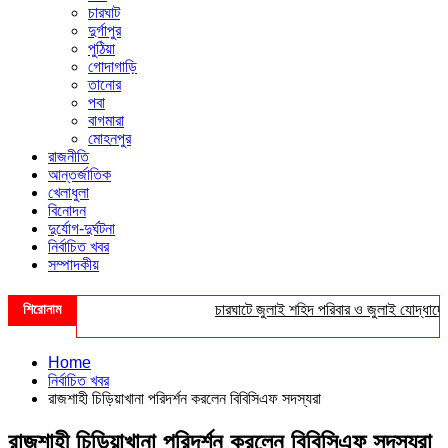
চারঘাট
দুর্গাপুর
পুঠিয়া
গোদাগাড়ি
তানোর
পবা
বাগমারা
মোহনপুর
রাজনীতি
আন্তর্জাতিক
খেলাধুলা
বিনোদন
দুর্যোগ-দুর্ঘটনা
নির্বাচিত খবর
সম্পাদকীয়
শিরোনাম
চারঘাটে জুলাই শহিদ পরিবার ও জুলাই যোদ্ধাদের সংব
Home
নির্বাচিত খবর
রাজশাহী চিড়িয়াখানা পরিদর্শন করলেন বিবিসিএফ সদস্যরা
রাজশাহী চিড়িয়াখানা পরিদর্শন করলেন বিবিসিএফ সদস্যরা