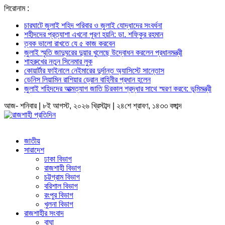
শিরোনাম :
চারঘাটে জুলাই শহিদ পরিবার ও জুলাই যোদ্ধাদের সংবর্ধনা
শহীদদের প্রত্যাশা এখনো পূরণ হয়নি: ডা. শফিকুর রহমান
ত্বক ভালো রাখতে যে ৫ কাজ করবেন
জুলাই স্মৃতি জাদুঘরের দুয়ার খুলেছে উদ্বোধন করলেন প্রধানমন্ত্রী
শাহরুখের নতুন সিনেমার লুক
কোয়ার্টার ফাইনালে নেইমারের দুর্দান্ত অ্যাসিস্টে সান্তোস
ডেনিস লিয়ামিন রাশিয়ার ড্রোন বাহিনীর প্রধান হলেন
জুলাই শহিদদের আত্মত্যাগ জাতি চিরকাল শ্রদ্ধার সাথে স্মরণ করবে: ভূমিমন্ত্রী
আজ- শনিবার | ৮ই আগস্ট, ২০২৬ খ্রিস্টাব্দ | ২৪শে শ্রাবণ, ১৪৩৩ বঙ্গাব্দ
জাতীয়
সারাদেশ
ঢাকা বিভাগ
রাজশাহী বিভাগ
চট্টগ্রাম বিভাগ
বরিশাল বিভাগ
রংপুর বিভাগ
খুলনা বিভাগ
রাজশাহীর সংবাদ
বাঘা