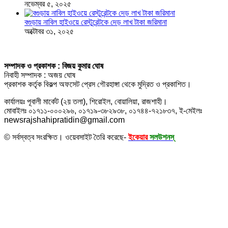
নভেম্বর ৫, ২০২৫
বগুড়ায় নাবিল হাইওয়ে রেস্টুরেন্টকে দেড় লাখ টাকা জরিমানা
অক্টোবর ৩১, ২০২৫
সম্পাদক ও প্রকাশক : বিজয় কুমার ঘোষ
নিবাহী সম্পাদক : অজয় ঘোষ
প্রকাশক কর্তৃক বিকল্প অফসেট প্রেস গৌরহাঙ্গা থেকে মুদ্রিত ও প্রকাশিত।
কার্যালয়ঃ পূবালী মার্কেট (২য় তলা), শিরোইল, বোয়ালিয়া, রাজশাহী।
মোবাইলঃ ০১৭১১-০০০২৯৬, ০১৭১৯-৩৮২৯৩৮, ০১৭৪৪-৭২১৮৩৭, ই-মেইলঃ
newsrajshahipratidin@gmail.com
© সর্বস্বত্ব সংরক্ষিত। ওয়েবসাইট তৈরি করেছে-
ইকেয়ার
সলউশনস্