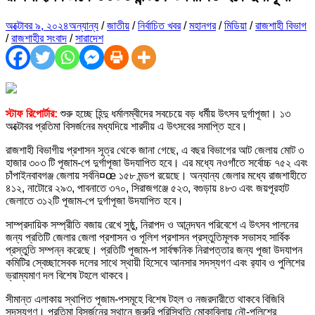
অক্টোবর ৯, ২০২৪
অন্যান্য
/
জাতীয়
/
নির্বাচিত খবর
/
মহানগর
/
মিডিয়া
/
রাজশাহী বিভাগ
/
রাজশাহীর সংবাদ
/
সারাদেশ
স্টাফ রিপোর্টার:
শুরু হচ্ছে হিন্দু ধর্মালম্বীদের সবচেয়ে বড় ধর্মীয় উৎসব দুর্গাপূজা। ১৩
অক্টোবর প্রতিমা বিসর্জনের মধ্যদিয়ে শারদীয় এ উৎসবের সমাপ্তি হবে।
রাজশাহী বিভাগীয় প্রশাসন সূত্র থেকে জানা গেছে, এ বছর বিভাগের আট জেলায় মোট ৩
হাজার ৩০৩ টি পূজাম-পে দুর্গাপূজা উদযাপিত হবে। এর মধ্যে নওগাঁতে সর্বোচ্চ ৭৫২ এবং
চাঁপাইনবাবগঞ্জ জেলায় সর্বনি¤œ ১৫৮ মন্ডপ রয়েছে। অন্যান্য জেলার মধ্যে রাজশাহীতে
৪১২, নাটোরে ২৯৩, পাবনাতে ৩৭০, সিরাজগঞ্জে ৫২৩, বগুড়ায় ৪৮৩ এবং জয়পূরহাট
জেলাতে ৩১২টি পূজাম-পে দুর্গাপূজা উদযাপিত হবে।
সাম্প্রদায়িক সম্প্রীতি বজায় রেখে সুষ্ঠু, নিরাপদ ও আনন্দঘন পরিবেশে এ উৎসব পালনের
জন্য প্রতিটি জেলার জেলা প্রশাসন ও পূলিশ প্রশাসন প্রস্তুতিমূলক সভাসহ সার্বিক
প্রস্তুতি সম্পন্ন করেছে। প্রতিটি পূজাম-প সার্বক্ষনিক নিরাপত্তার জন্য পূজা উদযাপন
কমিটির স্বেচ্ছাসেবক দলের সাথে স্থায়ী হিসেবে আনসার সদস্যগণ এবং র‌্যাব ও পুলিশের
ভ্রাম্যমাণ দল বিশেষ টহলে থাকবে।
সীমান্ত এলাকায় স্থাপিত পূজাম-পসমূহে বিশেষ টহল ও নজরদারীতে থাকবে বিজিবি
সদস্যগণ। প্রতিমা বিসর্জনের স্থানে জরুরি পরিস্থিতি মোকাবিলায় নৌ-পুলিশের