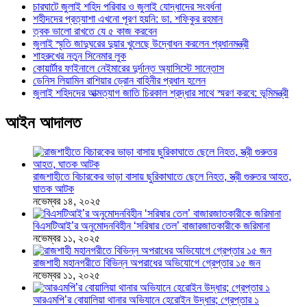
চারঘাটে জুলাই শহিদ পরিবার ও জুলাই যোদ্ধাদের সংবর্ধনা
শহীদদের প্রত্যাশা এখনো পূরণ হয়নি: ডা. শফিকুর রহমান
ত্বক ভালো রাখতে যে ৫ কাজ করবেন
জুলাই স্মৃতি জাদুঘরের দুয়ার খুলেছে উদ্বোধন করলেন প্রধানমন্ত্রী
শাহরুখের নতুন সিনেমার লুক
কোয়ার্টার ফাইনালে নেইমারের দুর্দান্ত অ্যাসিস্টে সান্তোস
ডেনিস লিয়ামিন রাশিয়ার ড্রোন বাহিনীর প্রধান হলেন
জুলাই শহিদদের আত্মত্যাগ জাতি চিরকাল শ্রদ্ধার সাথে স্মরণ করবে: ভূমিমন্ত্রী
আইন আদালত
রাজশাহীতে বিচারকের ভাড়া বাসায় ছুরিকাঘাতে ছেলে নিহত, স্ত্রী গুরুতর আহত,
ঘাতক আটক
নভেম্বর ১৪, ২০২৫
বিএসটিআই’র অনুমোদনবিহীন ‘সরিষার তেল’ বাজারজাতকারীকে জরিমানা
নভেম্বর ১১, ২০২৫
রাজশাহী মহানগরীতে বিভিন্ন অপরাধের অভিযোগে গ্রেপ্তার ১৫ জন
নভেম্বর ১১, ২০২৫
আরএমপি’র বোয়ালিয়া থানার অভিযানে হেরোইন উদ্ধার; গ্রেপ্তার ১