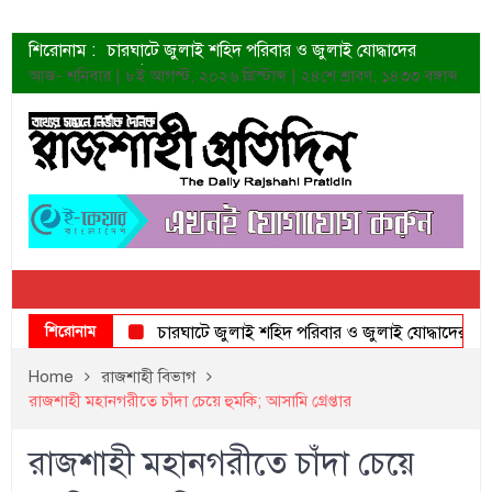
শিরোনাম :
চারঘাটে জুলাই শহিদ পরিবার ও জুলাই যোদ্ধাদের
সংবর্ধনা
আজ- শনিবার | ৮ই আগস্ট, ২০২৬ খ্রিস্টাব্দ | ২৪শে শ্রাবণ, ১৪৩৩ বঙ্গাব্দ
শহীদদের প্রত্যাশা এখনো পূরণ হয়নি: ডা. শফিকুর রহমান
ত্বক ভালো রাখতে যে ৫ কাজ করবেন
জুলাই স্মৃতি জাদুঘরের দুয়ার খুলেছে উদ্বোধন করলেন
প্রধানমন্ত্রী
শাহরুখের নতুন সিনেমার লুক
কোয়ার্টার ফাইনালে নেইমারের দুর্দান্ত অ্যাসিস্টে সান্তোস
ডেনিস লিয়ামিন রাশিয়ার ড্রোন বাহিনীর প্রধান হলেন
জুলাই শহিদদের আত্মত্যাগ জাতি চিরকাল শ্রদ্ধার সাথে
স্মরণ করবে: ভূমিমন্ত্রী
শিরোনাম
চারঘাটে জুলাই শহিদ পরিবার ও জুলাই যোদ্ধাদের সংবর্ধন
Home
রাজশাহী বিভাগ
রাজশাহী মহানগরীতে চাঁদা চেয়ে হুমকি; আসামি গ্রেপ্তার
রাজশাহী মহানগরীতে চাঁদা চেয়ে