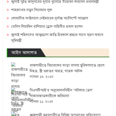
জুলাই স্মৃতি জাদুঘরের দুয়ার খুলেছে উদ্বোধন করলেন প্রধানমন্ত্রী
শাহরুখের নতুন সিনেমার লুক
কোয়ার্টার ফাইনালে নেইমারের দুর্দান্ত অ্যাসিস্টে সান্তোস
ডেনিস লিয়ামিন রাশিয়ার ড্রোন বাহিনীর প্রধান হলেন
জুলাই শহিদদের আত্মত্যাগ জাতি চিরকাল শ্রদ্ধার সাথে স্মরণ করবে:
ভূমিমন্ত্রী
আইন আদালত
রাজশাহীতে বিচারকের ভাড়া বাসায় ছুরিকাঘাতে ছেলে
নিহত, স্ত্রী গুরুতর আহত, ঘাতক আটক
নভেম্বর ১৪, ২০২৫
বিএসটিআই’র অনুমোদনবিহীন ‘সরিষার তেল’
বাজারজাতকারীকে জরিমানা
নভেম্বর ১১, ২০২৫
রাজশাহী মহানগরীতে বিভিন্ন অপরাধের অভিযোগে