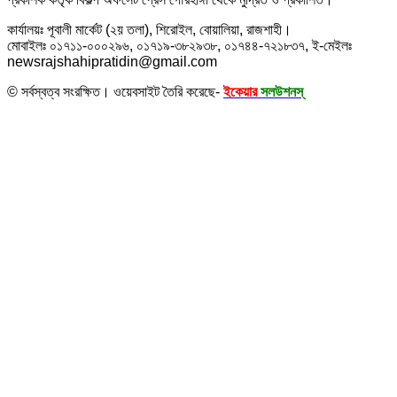
কার্যালয়ঃ পূবালী মার্কেট (২য় তলা), শিরোইল, বোয়ালিয়া, রাজশাহী।
মোবাইলঃ ০১৭১১-০০০২৯৬, ০১৭১৯-৩৮২৯৩৮, ০১৭৪৪-৭২১৮৩৭, ই-মেইলঃ
newsrajshahipratidin@gmail.com
© সর্বস্বত্ব সংরক্ষিত। ওয়েবসাইট তৈরি করেছে-
ইকেয়ার
সলউশনস্