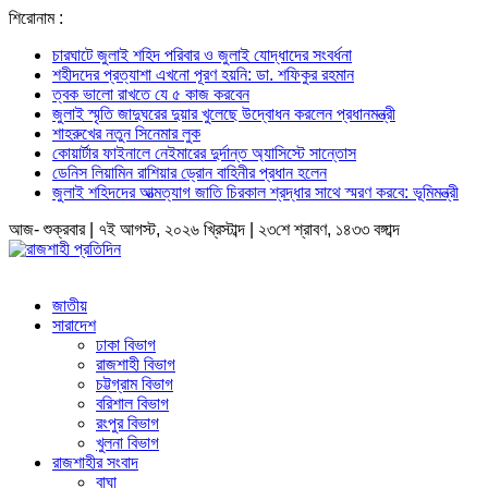
শিরোনাম :
চারঘাটে জুলাই শহিদ পরিবার ও জুলাই যোদ্ধাদের সংবর্ধনা
শহীদদের প্রত্যাশা এখনো পূরণ হয়নি: ডা. শফিকুর রহমান
ত্বক ভালো রাখতে যে ৫ কাজ করবেন
জুলাই স্মৃতি জাদুঘরের দুয়ার খুলেছে উদ্বোধন করলেন প্রধানমন্ত্রী
শাহরুখের নতুন সিনেমার লুক
কোয়ার্টার ফাইনালে নেইমারের দুর্দান্ত অ্যাসিস্টে সান্তোস
ডেনিস লিয়ামিন রাশিয়ার ড্রোন বাহিনীর প্রধান হলেন
জুলাই শহিদদের আত্মত্যাগ জাতি চিরকাল শ্রদ্ধার সাথে স্মরণ করবে: ভূমিমন্ত্রী
আজ- শুক্রবার | ৭ই আগস্ট, ২০২৬ খ্রিস্টাব্দ | ২৩শে শ্রাবণ, ১৪৩৩ বঙ্গাব্দ
জাতীয়
সারাদেশ
ঢাকা বিভাগ
রাজশাহী বিভাগ
চট্টগ্রাম বিভাগ
বরিশাল বিভাগ
রংপুর বিভাগ
খুলনা বিভাগ
রাজশাহীর সংবাদ
বাঘা