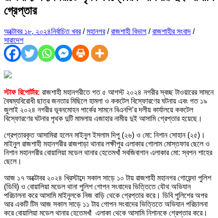
গ্রেপ্তার
অক্টোবর ১৮, ২০২৪
নির্বাচিত খবর
/
মহানগর
/
রাজশাহী বিভাগ
/
রাজশাহীর সংবাদ
/
সারাদেশ
স্টাফ রিপোর্টার:
রাজশাহী মহানগরীতে গত ৫ আগস্ট ২০২৪ নগরীর স্বচ্ছ টাওয়ারের সামনে
বৈষম্যবিরোধী ছাত্র জনতার মিছিলে হামলা ও ককটেল বিস্ফোরণের ঘটনায় এবং গত ১৯
জুলাই ২০২৪ নগরীর ভূবনমোহন পার্কের সামনে বিএনপি’র দলীয় কার্যালয়ে ককটেল
বিস্ফোরণের ঘটনার পৃথক দুটি মামলায় এজাহার নামীয় দুই আসামি গ্রেপ্তার হয়েছে।
গ্রেপ্তারকৃত আসামিরা হলেন মাইনুল ইসলাম দিপু (২৬) ও মো: নিশান সোহান (২৫)।
মাইনুল রাজশাহী মহানগরীর রাজপাড়া থানার লক্ষীপুর এলাকার গোলাম মোস্তফার ছেলে ও
নিশান মহানগরীর বোয়ালিয়া মডেল থানার হেতেমখাঁ সবজিবাগান এলাকার মো: স্বপন শাহের
ছেলে।
আজ ১৭ অক্টোবর ২০২৪ খ্রিস্টাব্দে সকাল সাড়ে ১০ টায় রাজশাহী মহানগর গোয়েন্দা পুলিশ
(ডিবি) ও বোয়ালিয়া মডেল থানা পুলিশ গোপন সংবাদের ভিত্তিতে যৌথ অভিযান
পরিচালনা করে আসামি মাইনুলকে নিজ বাড়ি থেকে গ্রেপ্তার করে। ডিবি পুলিশের অপর
আর একটি টিম আজ সকাল সাড়ে ১১ টায় গোপন সংবাদের ভিত্তিতে অভিযান পরিচালনা
করে বোয়ালিয়া মডেল থানার হেতেমখাঁ এলাকা থেকে আসামি নিশানকে গ্রেপ্তার করে।