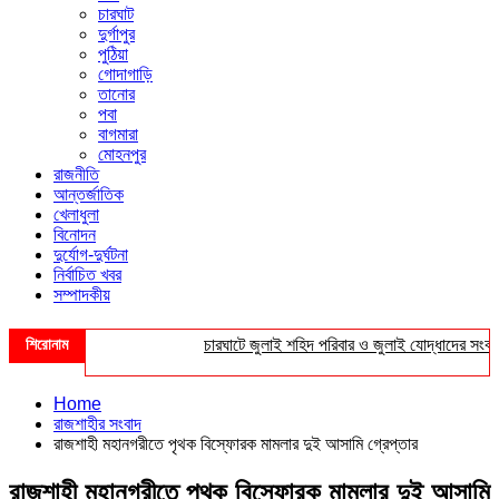
চারঘাট
দুর্গাপুর
পুঠিয়া
গোদাগাড়ি
তানোর
পবা
বাগমারা
মোহনপুর
রাজনীতি
আন্তর্জাতিক
খেলাধুলা
বিনোদন
দুর্যোগ-দুর্ঘটনা
নির্বাচিত খবর
সম্পাদকীয়
শিরোনাম
চারঘাটে জুলাই শহিদ পরিবার ও জুলাই যোদ্ধাদের সংবর্ধনা
Home
রাজশাহীর সংবাদ
রাজশাহী মহানগরীতে পৃথক বিস্ফোরক মামলার দুই আসামি গ্রেপ্তার
রাজশাহী মহানগরীতে পৃথক বিস্ফোরক মামলার দুই আসামি