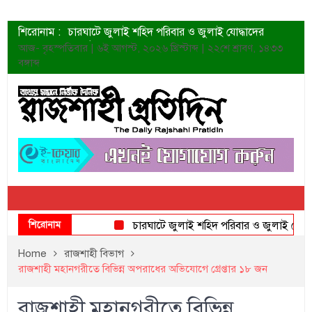
শিরোনাম :
চারঘাটে জুলাই শহিদ পরিবার ও জুলাই যোদ্ধাদের
সংবর্ধনা
আজ- বৃহস্পতিবার | ৬ই আগস্ট, ২০২৬ খ্রিস্টাব্দ | ২২শে শ্রাবণ, ১৪৩৩
শহীদদের প্রত্যাশা এখনো পূরণ হয়নি: ডা. শফিকুর রহমান
বঙ্গাব্দ
ত্বক ভালো রাখতে যে ৫ কাজ করবেন
জুলাই স্মৃতি জাদুঘরের দুয়ার খুলেছে উদ্বোধন করলেন
প্রধানমন্ত্রী
শাহরুখের নতুন সিনেমার লুক
কোয়ার্টার ফাইনালে নেইমারের দুর্দান্ত অ্যাসিস্টে সান্তোস
ডেনিস লিয়ামিন রাশিয়ার ড্রোন বাহিনীর প্রধান হলেন
জুলাই শহিদদের আত্মত্যাগ জাতি চিরকাল শ্রদ্ধার সাথে
স্মরণ করবে: ভূমিমন্ত্রী
শিরোনাম
চারঘাটে জুলাই শহিদ পরিবার ও জুলাই যোদ্ধাদের স
Home
রাজশাহী বিভাগ
রাজশাহী মহানগরীতে বিভিন্ন অপরাধের অভিযোগে গ্রেপ্তার ১৮ জন
রাজশাহী মহানগরীতে বিভিন্ন