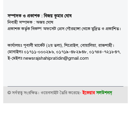
সম্পাদক ও প্রকাশক : বিজয় কুমার ঘোষ
নিবাহী সম্পাদক : অজয় ঘোষ
প্রকাশক কর্তৃক বিকল্প অফসেট প্রেস গৌরহাঙ্গা থেকে মুদ্রিত ও প্রকাশিত।
কার্যালয়ঃ পূবালী মার্কেট (২য় তলা), শিরোইল, বোয়ালিয়া, রাজশাহী।
মোবাইলঃ ০১৭১১-০০০২৯৬, ০১৭১৯-৩৮২৯৩৮, ০১৭৪৪-৭২১৮৩৭,
ই-মেইলঃ newsrajshahipratidin@gmail.com
ইকেয়ার
সলউশনস্
© সর্বস্বত্ব সংরক্ষিত। ওয়েবসাইট তৈরি করেছে-