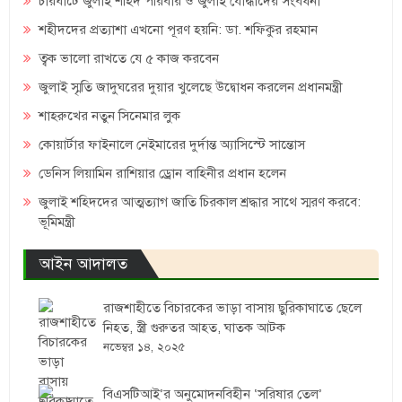
চারঘাটে জুলাই শহিদ পরিবার ও জুলাই যোদ্ধাদের সংবর্ধনা
শহীদদের প্রত্যাশা এখনো পূরণ হয়নি: ডা. শফিকুর রহমান
ত্বক ভালো রাখতে যে ৫ কাজ করবেন
জুলাই স্মৃতি জাদুঘরের দুয়ার খুলেছে উদ্বোধন করলেন প্রধানমন্ত্রী
শাহরুখের নতুন সিনেমার লুক
কোয়ার্টার ফাইনালে নেইমারের দুর্দান্ত অ্যাসিস্টে সান্তোস
ডেনিস লিয়ামিন রাশিয়ার ড্রোন বাহিনীর প্রধান হলেন
জুলাই শহিদদের আত্মত্যাগ জাতি চিরকাল শ্রদ্ধার সাথে স্মরণ করবে:
ভূমিমন্ত্রী
আইন আদালত
রাজশাহীতে বিচারকের ভাড়া বাসায় ছুরিকাঘাতে ছেলে
নিহত, স্ত্রী গুরুতর আহত, ঘাতক আটক
নভেম্বর ১৪, ২০২৫
বিএসটিআই’র অনুমোদনবিহীন ‘সরিষার তেল’