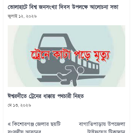
ভোলাহাটে বিশ্ব জনসংখ্যা দিবস উপলক্ষে আলোচনা সভা
জুলাই ১২, ২০২৬
ঈশ্বরদীতে ট্রেনের ধাক্কায় পথচারী নিহত
মে ১৩, ২০২৬
Post
কিশোরগঞ্জ জেলার ছয়টি
বাগাতিপাড়ায় উপজেলা
navigation
সংসদীয় আসনের
টাইফয়েড টিকাদান