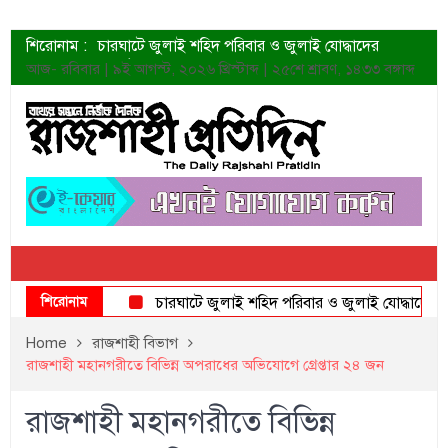
শিরোনাম :
চারঘাটে জুলাই শহিদ পরিবার ও জুলাই যোদ্ধাদের
সংবর্ধনা
আজ- রবিবার | ৯ই আগস্ট, ২০২৬ খ্রিস্টাব্দ | ২৫শে শ্রাবণ, ১৪৩৩ বঙ্গাব্দ
শহীদদের প্রত্যাশা এখনো পূরণ হয়নি: ডা. শফিকুর রহমান
ত্বক ভালো রাখতে যে ৫ কাজ করবেন
জুলাই স্মৃতি জাদুঘরের দুয়ার খুলেছে উদ্বোধন করলেন
প্রধানমন্ত্রী
শাহরুখের নতুন সিনেমার লুক
কোয়ার্টার ফাইনালে নেইমারের দুর্দান্ত অ্যাসিস্টে সান্তোস
ডেনিস লিয়ামিন রাশিয়ার ড্রোন বাহিনীর প্রধান হলেন
জুলাই শহিদদের আত্মত্যাগ জাতি চিরকাল শ্রদ্ধার সাথে
স্মরণ করবে: ভূমিমন্ত্রী
শিরোনাম
চারঘাটে জুলাই শহিদ পরিবার ও জুলাই যোদ্ধাদের সংবর্ধন
Home
রাজশাহী বিভাগ
রাজশাহী মহানগরীতে বিভিন্ন অপরাধের অভিযোগে গ্রেপ্তার ২৪ জন
রাজশাহী মহানগরীতে বিভিন্ন