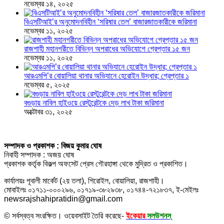
নভেম্বর ১৪, ২০২৫
বিএসটিআই’র অনুমোদনবিহীন ‘সরিষার তেল’ বাজারজাতকারীকে জরিমানা
নভেম্বর ১১, ২০২৫
রাজশাহী মহানগরীতে বিভিন্ন অপরাধের অভিযোগে গ্রেপ্তার ১৫ জন
নভেম্বর ১১, ২০২৫
আরএমপি’র বোয়ালিয়া থানার অভিযানে হেরোইন উদ্ধার; গ্রেপ্তার ১
নভেম্বর ৫, ২০২৫
বগুড়ায় নাবিল হাইওয়ে রেস্টুরেন্টকে দেড় লাখ টাকা জরিমানা
অক্টোবর ৩১, ২০২৫
সম্পাদক ও প্রকাশক : বিজয় কুমার ঘোষ
নিবাহী সম্পাদক : অজয় ঘোষ
প্রকাশক কর্তৃক বিকল্প অফসেট প্রেস গৌরহাঙ্গা থেকে মুদ্রিত ও প্রকাশিত।
কার্যালয়ঃ পূবালী মার্কেট (২য় তলা), শিরোইল, বোয়ালিয়া, রাজশাহী।
মোবাইলঃ ০১৭১১-০০০২৯৬, ০১৭১৯-৩৮২৯৩৮, ০১৭৪৪-৭২১৮৩৭, ই-মেইলঃ
newsrajshahipratidin@gmail.com
© সর্বস্বত্ব সংরক্ষিত। ওয়েবসাইট তৈরি করেছে-
ইকেয়ার
সলউশনস্