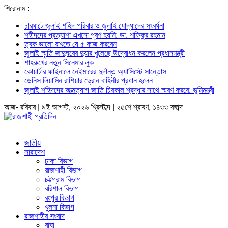
শিরোনাম :
চারঘাটে জুলাই শহিদ পরিবার ও জুলাই যোদ্ধাদের সংবর্ধনা
শহীদদের প্রত্যাশা এখনো পূরণ হয়নি: ডা. শফিকুর রহমান
ত্বক ভালো রাখতে যে ৫ কাজ করবেন
জুলাই স্মৃতি জাদুঘরের দুয়ার খুলেছে উদ্বোধন করলেন প্রধানমন্ত্রী
শাহরুখের নতুন সিনেমার লুক
কোয়ার্টার ফাইনালে নেইমারের দুর্দান্ত অ্যাসিস্টে সান্তোস
ডেনিস লিয়ামিন রাশিয়ার ড্রোন বাহিনীর প্রধান হলেন
জুলাই শহিদদের আত্মত্যাগ জাতি চিরকাল শ্রদ্ধার সাথে স্মরণ করবে: ভূমিমন্ত্রী
আজ- রবিবার | ৯ই আগস্ট, ২০২৬ খ্রিস্টাব্দ | ২৫শে শ্রাবণ, ১৪৩৩ বঙ্গাব্দ
জাতীয়
সারাদেশ
ঢাকা বিভাগ
রাজশাহী বিভাগ
চট্টগ্রাম বিভাগ
বরিশাল বিভাগ
রংপুর বিভাগ
খুলনা বিভাগ
রাজশাহীর সংবাদ
বাঘা