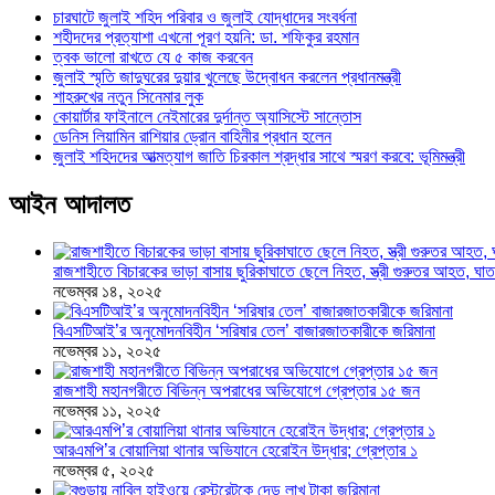
চারঘাটে জুলাই শহিদ পরিবার ও জুলাই যোদ্ধাদের সংবর্ধনা
শহীদদের প্রত্যাশা এখনো পূরণ হয়নি: ডা. শফিকুর রহমান
ত্বক ভালো রাখতে যে ৫ কাজ করবেন
জুলাই স্মৃতি জাদুঘরের দুয়ার খুলেছে উদ্বোধন করলেন প্রধানমন্ত্রী
শাহরুখের নতুন সিনেমার লুক
কোয়ার্টার ফাইনালে নেইমারের দুর্দান্ত অ্যাসিস্টে সান্তোস
ডেনিস লিয়ামিন রাশিয়ার ড্রোন বাহিনীর প্রধান হলেন
জুলাই শহিদদের আত্মত্যাগ জাতি চিরকাল শ্রদ্ধার সাথে স্মরণ করবে: ভূমিমন্ত্রী
আইন আদালত
রাজশাহীতে বিচারকের ভাড়া বাসায় ছুরিকাঘাতে ছেলে নিহত, স্ত্রী গুরুতর আহত, 
নভেম্বর ১৪, ২০২৫
বিএসটিআই’র অনুমোদনবিহীন ‘সরিষার তেল’ বাজারজাতকারীকে জরিমানা
নভেম্বর ১১, ২০২৫
রাজশাহী মহানগরীতে বিভিন্ন অপরাধের অভিযোগে গ্রেপ্তার ১৫ জন
নভেম্বর ১১, ২০২৫
আরএমপি’র বোয়ালিয়া থানার অভিযানে হেরোইন উদ্ধার; গ্রেপ্তার ১
নভেম্বর ৫, ২০২৫