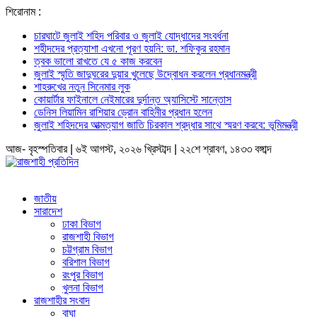
শিরোনাম :
চারঘাটে জুলাই শহিদ পরিবার ও জুলাই যোদ্ধাদের সংবর্ধনা
শহীদদের প্রত্যাশা এখনো পূরণ হয়নি: ডা. শফিকুর রহমান
ত্বক ভালো রাখতে যে ৫ কাজ করবেন
জুলাই স্মৃতি জাদুঘরের দুয়ার খুলেছে উদ্বোধন করলেন প্রধানমন্ত্রী
শাহরুখের নতুন সিনেমার লুক
কোয়ার্টার ফাইনালে নেইমারের দুর্দান্ত অ্যাসিস্টে সান্তোস
ডেনিস লিয়ামিন রাশিয়ার ড্রোন বাহিনীর প্রধান হলেন
জুলাই শহিদদের আত্মত্যাগ জাতি চিরকাল শ্রদ্ধার সাথে স্মরণ করবে: ভূমিমন্ত্রী
আজ- বৃহস্পতিবার | ৬ই আগস্ট, ২০২৬ খ্রিস্টাব্দ | ২২শে শ্রাবণ, ১৪৩৩ বঙ্গাব্দ
জাতীয়
সারাদেশ
ঢাকা বিভাগ
রাজশাহী বিভাগ
চট্টগ্রাম বিভাগ
বরিশাল বিভাগ
রংপুর বিভাগ
খুলনা বিভাগ
রাজশাহীর সংবাদ
বাঘা