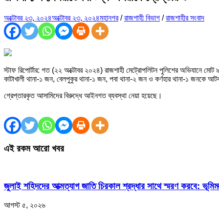
অক্টোবর ২৩, ২০২৪
অক্টোবর ২৩, ২০২৪
মহানগর
/
রাজশাহী বিভাগ
/
রাজশাহীর সংবাদ
স্টাফ রিপোর্টার: গত (২২ অক্টোবর ২০২৪) রাজশাহী মেট্রোপলিটন পুলিশের অভিযানে মোট
কাটাখালী থানা-১ জন, বেলপুকুর থানা-১ জন, পবা থানা-২ জন ও কর্ণহার থানা-১ জনকে আ
গ্রেপ্তারকৃত আসামিদের বিরুদ্ধে আইনগত ব্যবস্থা নেয়া হয়েছে।
এই রকম আরো খবর
জুলাই শহিদদের আত্মত্যাগ জাতি চিরকাল শ্রদ্ধার সাথে স্মরণ করবে: ভূমিমন্ত
আগস্ট ৫, ২০২৬