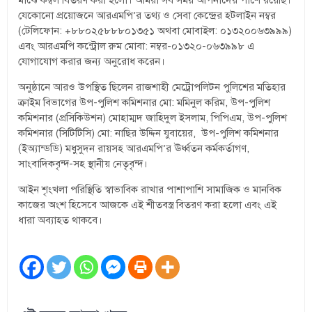
যেকোনো প্রয়োজনে আরএমপি’র তথ্য ও সেবা কেন্দ্রের হটলাইন নম্বর
(টেলিফোন: +৮৮০২৫৮৮৮০১৩৫১ অথবা মোবাইল: ০১৩২০০৬৩৯৯৯)
এবং আরএমপি কন্ট্রোল রুম মোবা: নম্বর-০১৩২০-০৬৩৯৯৮ এ
যোগাযোগ করার জন্য অনুরোধ করেন।
অনুষ্ঠানে আরও উপস্থিত ছিলেন রাজশাহী মেট্রোপলিটন পুলিশের মতিহার
ক্রাইম বিভাগের উপ-পুলিশ কমিশনার মো: মমিনুল করিম, উপ-পুলিশ
কমিশনার (প্রসিকিউশন) মোহাম্মদ জাহিদুল ইসলাম, পিপিএম, উপ-পুলিশ
কমিশনার (সিটিটিসি) মো: নাছির উদ্দিন যুবায়ের, উপ-পুলিশ কমিশনার
(ইঅ্যান্ডডি) মধুসুদন রায়সহ আরএমপি’র ঊর্ধ্বতন কর্মকর্তাগণ,
সাংবাদিকবৃন্দ-সহ স্থানীয় নেতৃবৃন্দ।
আইন শৃংখলা পরিস্থিতি স্বাভাবিক রাখার পাশাপাশি সামাজিক ও মানবিক
কাজের অংশ হিসেবে আজকে এই শীতবস্ত্র বিতরণ করা হলো এবং এই
ধারা অব্যাহত থাকবে।