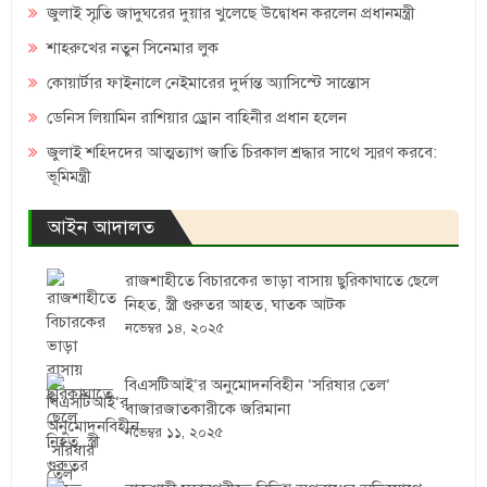
জুলাই স্মৃতি জাদুঘরের দুয়ার খুলেছে উদ্বোধন করলেন প্রধানমন্ত্রী
শাহরুখের নতুন সিনেমার লুক
কোয়ার্টার ফাইনালে নেইমারের দুর্দান্ত অ্যাসিস্টে সান্তোস
ডেনিস লিয়ামিন রাশিয়ার ড্রোন বাহিনীর প্রধান হলেন
জুলাই শহিদদের আত্মত্যাগ জাতি চিরকাল শ্রদ্ধার সাথে স্মরণ করবে:
ভূমিমন্ত্রী
আইন আদালত
রাজশাহীতে বিচারকের ভাড়া বাসায় ছুরিকাঘাতে ছেলে
নিহত, স্ত্রী গুরুতর আহত, ঘাতক আটক
নভেম্বর ১৪, ২০২৫
বিএসটিআই’র অনুমোদনবিহীন ‘সরিষার তেল’
বাজারজাতকারীকে জরিমানা
নভেম্বর ১১, ২০২৫