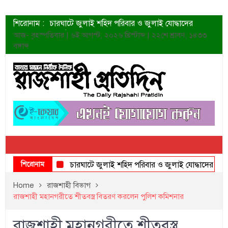
শিরোনাম :
চারঘাটে জুলাই শহিদ পরিবার ও জুলাই যোদ্ধাদের
সংবর্ধনা
আজ- বৃহস্পতিবার | ৬ই আগস্ট, ২০২৬ খ্রিস্টাব্দ | ২২শে শ্রাবণ, ১৪৩৩
শহীদদের প্রত্যাশা এখনো পূরণ হয়নি: ডা. শফিকুর রহমান
বঙ্গাব্দ
ত্বক ভালো রাখতে যে ৫ কাজ করবেন
জুলাই স্মৃতি জাদুঘরের দুয়ার খুলেছে উদ্বোধন করলেন
প্রধানমন্ত্রী
শাহরুখের নতুন সিনেমার লুক
কোয়ার্টার ফাইনালে নেইমারের দুর্দান্ত অ্যাসিস্টে সান্তোস
ডেনিস লিয়ামিন রাশিয়ার ড্রোন বাহিনীর প্রধান হলেন
জুলাই শহিদদের আত্মত্যাগ জাতি চিরকাল শ্রদ্ধার সাথে
স্মরণ করবে: ভূমিমন্ত্রী
শিরোনাম
চারঘাটে জুলাই শহিদ পরিবার ও জুলাই যোদ্ধাদের সংবর্ধনা
Home
রাজশাহী বিভাগ
রাজশাহী মহানগরীতে শীতবস্ত্র বিতরণ করলেন পুলিশ কমিশনার
রাজশাহী মহানগরীতে শীতবস্ত্র