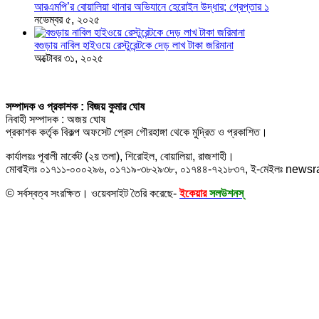
আরএমপি’র বোয়ালিয়া থানার অভিযানে হেরোইন উদ্ধার; গ্রেপ্তার ১
নভেম্বর ৫, ২০২৫
বগুড়ায় নাবিল হাইওয়ে রেস্টুরেন্টকে দেড় লাখ টাকা জরিমানা
অক্টোবর ৩১, ২০২৫
সম্পাদক ও প্রকাশক : বিজয় কুমার ঘোষ
নিবাহী সম্পাদক : অজয় ঘোষ
প্রকাশক কর্তৃক বিকল্প অফসেট প্রেস গৌরহাঙ্গা থেকে মুদ্রিত ও প্রকাশিত।
কার্যালয়ঃ পূবালী মার্কেট (২য় তলা), শিরোইল, বোয়ালিয়া, রাজশাহী।
মোবাইলঃ ০১৭১১-০০০২৯৬, ০১৭১৯-৩৮২৯৩৮, ০১৭৪৪-৭২১৮৩৭, ই-মেইলঃ new
© সর্বস্বত্ব সংরক্ষিত। ওয়েবসাইট তৈরি করেছে-
ইকেয়ার
সলউশনস্