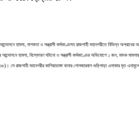
র আন্দোলনে হামলা, নাশকতা ও সন্ত্রাসী কর্মকাণ্ডসহ রাজশাহী মহানগরীতে বিভিন্ন অপর
ত্র আন্দোলনে হামলা, বিস্ফোরণ ঘটানো ও সন্ত্রাসী কর্মকাণ্ডের অভিযোগে ১ জন, মাদক মাম
াম(৩৮)। সে রাজশাহী মহানগরীর কাশিয়াডাঙ্গা থানার গোলজারবাগ গুড়িপাড়া এলাকার মৃত এনামু