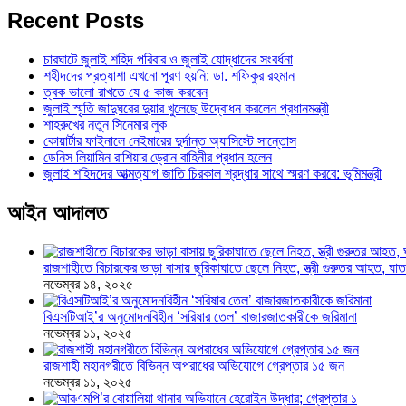
Recent Posts
চারঘাটে জুলাই শহিদ পরিবার ও জুলাই যোদ্ধাদের সংবর্ধনা
শহীদদের প্রত্যাশা এখনো পূরণ হয়নি: ডা. শফিকুর রহমান
ত্বক ভালো রাখতে যে ৫ কাজ করবেন
জুলাই স্মৃতি জাদুঘরের দুয়ার খুলেছে উদ্বোধন করলেন প্রধানমন্ত্রী
শাহরুখের নতুন সিনেমার লুক
কোয়ার্টার ফাইনালে নেইমারের দুর্দান্ত অ্যাসিস্টে সান্তোস
ডেনিস লিয়ামিন রাশিয়ার ড্রোন বাহিনীর প্রধান হলেন
জুলাই শহিদদের আত্মত্যাগ জাতি চিরকাল শ্রদ্ধার সাথে স্মরণ করবে: ভূমিমন্ত্রী
আইন আদালত
রাজশাহীতে বিচারকের ভাড়া বাসায় ছুরিকাঘাতে ছেলে নিহত, স্ত্রী গুরুতর আহত, 
নভেম্বর ১৪, ২০২৫
বিএসটিআই’র অনুমোদনবিহীন ‘সরিষার তেল’ বাজারজাতকারীকে জরিমানা
নভেম্বর ১১, ২০২৫
রাজশাহী মহানগরীতে বিভিন্ন অপরাধের অভিযোগে গ্রেপ্তার ১৫ জন
নভেম্বর ১১, ২০২৫