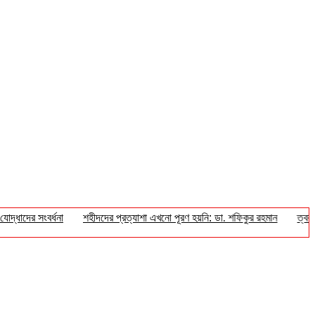
াদের সংবর্ধনা
শহীদদের প্রত্যাশা এখনো পূরণ হয়নি: ডা. শফিকুর রহমান
ত্বক ভা