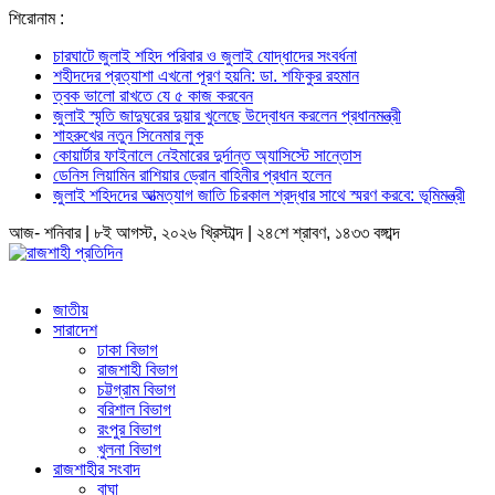
শিরোনাম :
চারঘাটে জুলাই শহিদ পরিবার ও জুলাই যোদ্ধাদের সংবর্ধনা
শহীদদের প্রত্যাশা এখনো পূরণ হয়নি: ডা. শফিকুর রহমান
ত্বক ভালো রাখতে যে ৫ কাজ করবেন
জুলাই স্মৃতি জাদুঘরের দুয়ার খুলেছে উদ্বোধন করলেন প্রধানমন্ত্রী
শাহরুখের নতুন সিনেমার লুক
কোয়ার্টার ফাইনালে নেইমারের দুর্দান্ত অ্যাসিস্টে সান্তোস
ডেনিস লিয়ামিন রাশিয়ার ড্রোন বাহিনীর প্রধান হলেন
জুলাই শহিদদের আত্মত্যাগ জাতি চিরকাল শ্রদ্ধার সাথে স্মরণ করবে: ভূমিমন্ত্রী
আজ- শনিবার | ৮ই আগস্ট, ২০২৬ খ্রিস্টাব্দ | ২৪শে শ্রাবণ, ১৪৩৩ বঙ্গাব্দ
জাতীয়
সারাদেশ
ঢাকা বিভাগ
রাজশাহী বিভাগ
চট্টগ্রাম বিভাগ
বরিশাল বিভাগ
রংপুর বিভাগ
খুলনা বিভাগ
রাজশাহীর সংবাদ
বাঘা