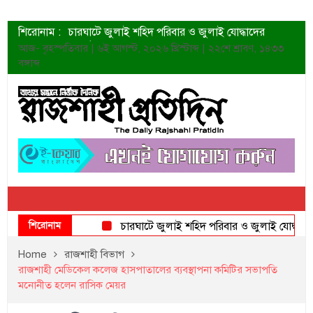
শিরোনাম :
চারঘাটে জুলাই শহিদ পরিবার ও জুলাই যোদ্ধাদের
সংবর্ধনা
আজ- বৃহস্পতিবার | ৬ই আগস্ট, ২০২৬ খ্রিস্টাব্দ | ২২শে শ্রাবণ, ১৪৩৩
শহীদদের প্রত্যাশা এখনো পূরণ হয়নি: ডা. শফিকুর রহমান
বঙ্গাব্দ
ত্বক ভালো রাখতে যে ৫ কাজ করবেন
জুলাই স্মৃতি জাদুঘরের দুয়ার খুলেছে উদ্বোধন করলেন
প্রধানমন্ত্রী
শাহরুখের নতুন সিনেমার লুক
কোয়ার্টার ফাইনালে নেইমারের দুর্দান্ত অ্যাসিস্টে সান্তোস
ডেনিস লিয়ামিন রাশিয়ার ড্রোন বাহিনীর প্রধান হলেন
জুলাই শহিদদের আত্মত্যাগ জাতি চিরকাল শ্রদ্ধার সাথে
স্মরণ করবে: ভূমিমন্ত্রী
শিরোনাম
চারঘাটে জুলাই শহিদ পরিবার ও জুলাই যোদ্ধাদের সংবর
Home
রাজশাহী বিভাগ
রাজশাহী মেডিকেল কলেজ হাসপাতালের ব্যবস্থাপনা কমিটির সভাপতি
মনোনীত হলেন রাসিক মেয়র