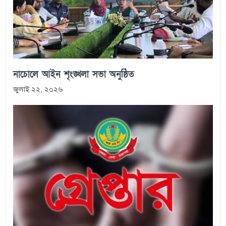
নাচোলে আইন শৃংঙ্খলা সভা অনুষ্ঠিত
জুলাই ২২, ২০২৬